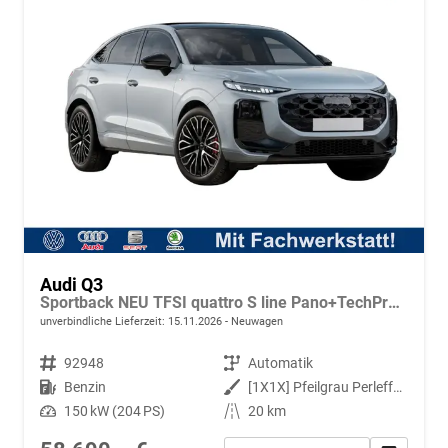
Audi Q3
Sportback NEU TFSI quattro S line Pano+TechPro+Matrix+AHK+HUD+Alu20+KlimaPlus+DCC+SONOS
unverbindliche Lieferzeit:
15.11.2026
Neuwagen
Fahrzeugnr.
92948
Getriebe
Automatik
Kraftstoff
Benzin
Außenfarbe
[1X1X] Pfeilgrau Perleffekt
Leistung
150 kW (204 PS)
Kilometerstand
20 km