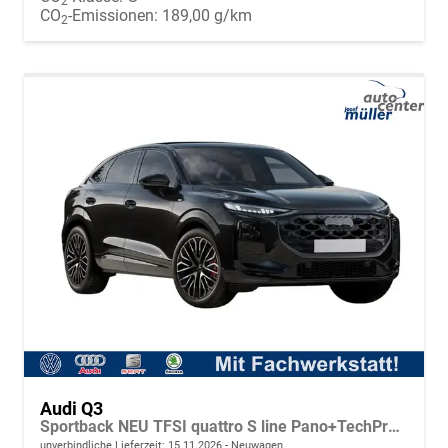
2
CO
-Emissionen:
189,00 g/km
2
Audi Q3
Sportback NEU TFSI quattro S line Pano+TechPro+Matrix+AHK+HUD+Alu20+KlimaPlus+DCC+SONOS
unverbindliche Lieferzeit:
15.11.2026
Neuwagen