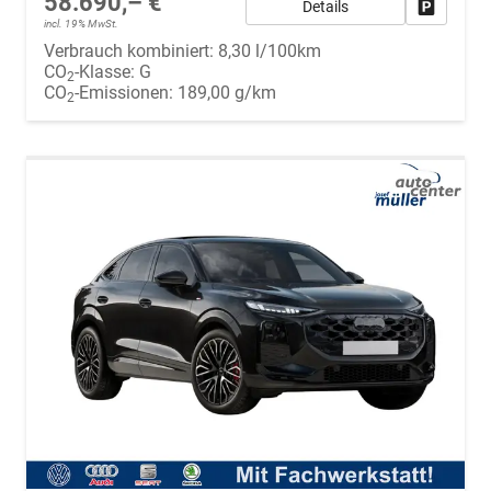
58.690,– €
Details
Fahrzeug
incl. 19% MwSt.
Verbrauch kombiniert:
8,30 l/100km
CO
-Klasse:
G
2
CO
-Emissionen:
189,00 g/km
2