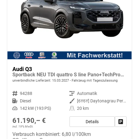
Audi Q3
Sportback NEU TDI quattro S line Pano+TechPro+Matrix+AHK+HUD+Alu20+KlimaPlus+DCC+SONOS
unverbindliche Lieferzeit:
15.03.2027
Fahrzeug mit Tageszulassung
Fahrzeugnr.
94288
Getriebe
Automatik
Kraftstoff
Diesel
Außenfarbe
[6Y6Y] Daytonagrau Perleffekt
Leistung
142 kW (193 PS)
Kilometerstand
20 km
61.190,– €
Details
Fahrzeug
incl. 19% MwSt.
Verbrauch kombiniert:
6,80 l/100km