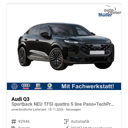
Audi Q3
Sportback NEU TFSI quattro S line Pano+TechPro+Matrix+AHK+HUD+Alu20+KlimaPlus+DCC+SONOS
unverbindliche Lieferzeit:
15.11.2026
Neuwagen
Fahrzeugnr.
92946
Getriebe
Automatik