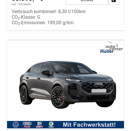
incl. 19% MwSt.
Verbrauch kombiniert:
8,30 l/100km
CO
-Klasse:
G
2
CO
-Emissionen:
189,00 g/km
2