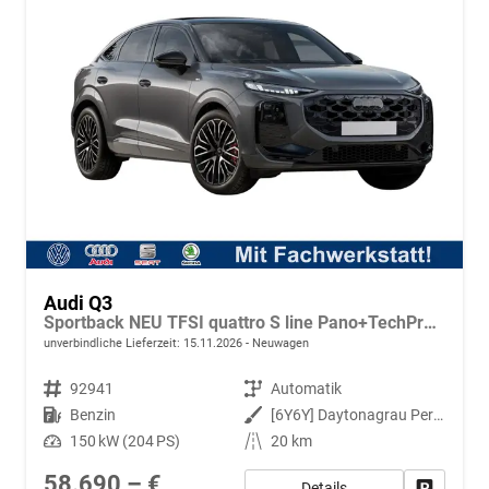
Audi Q3
Sportback NEU TFSI quattro S line Pano+TechPro+Matrix+AHK+HUD+Alu20+KlimaPlus+DCC+SONOS
unverbindliche Lieferzeit:
15.11.2026
Neuwagen
Fahrzeugnr.
92941
Getriebe
Automatik
Kraftstoff
Benzin
Außenfarbe
[6Y6Y] Daytonagrau Perleffekt
Leistung
150 kW (204 PS)
Kilometerstand
20 km
58.690,– €
Details
Fahrzeug