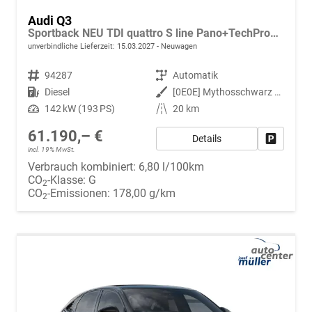
Audi Q3
Sportback NEU TDI quattro S line Pano+TechPro+Matrix+AHK+HUD+Alu20+KlimaPlus+DCC+SONOS
unverbindliche Lieferzeit:
15.03.2027
Neuwagen
Fahrzeugnr.
94287
Getriebe
Automatik
Kraftstoff
Diesel
Außenfarbe
[0E0E] Mythosschwarz Metallic
Leistung
142 kW (193 PS)
Kilometerstand
20 km
61.190,– €
Details
Fahrzeug
incl. 19% MwSt.
Verbrauch kombiniert:
6,80 l/100km
CO
-Klasse:
G
2
CO
-Emissionen:
178,00 g/km
2