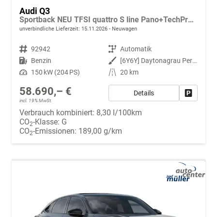
Audi Q3
Sportback NEU TFSI quattro S line Pano+TechPro+Matrix+AHK+HUD+Alu20+KlimaPlus+DCC+SONOS
unverbindliche Lieferzeit:
15.11.2026
Neuwagen
Fahrzeugnr.
92942
Getriebe
Automatik
Kraftstoff
Benzin
Außenfarbe
[6Y6Y] Daytonagrau Perleffekt
Leistung
150 kW (204 PS)
Kilometerstand
20 km
58.690,– €
Details
Fahrzeug
incl. 19% MwSt.
Verbrauch kombiniert:
8,30 l/100km
CO
-Klasse:
G
2
CO
-Emissionen:
189,00 g/km
2