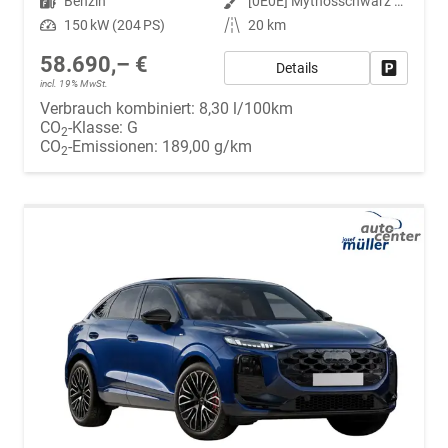
Kraftstoff
Benzin
Außenfarbe
[0E0E] Mythosschwarz Metallic
Leistung
150 kW (204 PS)
Kilometerstand
20 km
58.690,– €
Details
Fahrzeug
incl. 19% MwSt.
Verbrauch kombiniert:
8,30 l/100km
CO
-Klasse:
G
2
CO
-Emissionen:
189,00 g/km
2