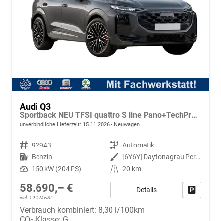
Audi Q3
Sportback NEU TFSI quattro S line Pano+TechPro+Matrix+AHK+HUD+Alu20+KlimaPlus+DCC+SONOS
unverbindliche Lieferzeit:
15.11.2026
Neuwagen
Fahrzeugnr.
92943
Getriebe
Automatik
Kraftstoff
Benzin
Außenfarbe
[6Y6Y] Daytonagrau Perleffekt
Leistung
150 kW (204 PS)
Kilometerstand
20 km
58.690,– €
Details
Fahrzeug
incl. 19% MwSt.
Verbrauch kombiniert:
8,30 l/100km
CO
-Klasse:
G