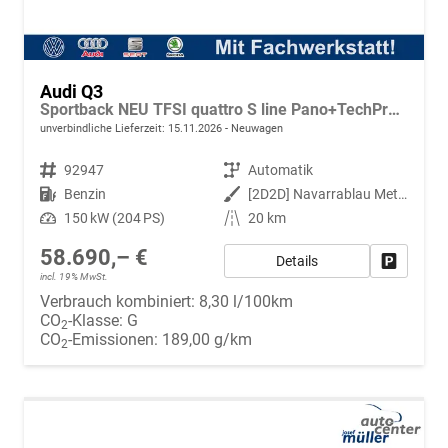
Audi Q3
Sportback NEU TFSI quattro S line Pano+TechPro+Matrix+AHK+HUD+Alu20+KlimaPlus+DCC+SONOS
unverbindliche Lieferzeit:
15.11.2026
Neuwagen
Fahrzeugnr.
92947
Getriebe
Automatik
Kraftstoff
Benzin
Außenfarbe
[2D2D] Navarrablau Metallic
Leistung
150 kW (204 PS)
Kilometerstand
20 km
58.690,– €
Details
Fahrzeug
incl. 19% MwSt.
Verbrauch kombiniert:
8,30 l/100km
CO
-Klasse:
G
2
CO
-Emissionen:
189,00 g/km
2