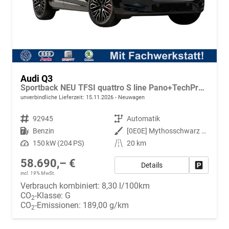
Audi Q3
Sportback NEU TFSI quattro S line Pano+TechPro+Matrix+AHK+HUD+Alu20+KlimaPlus+DCC+SONOS
unverbindliche Lieferzeit:
15.11.2026
Neuwagen
Fahrzeugnr.
92945
Getriebe
Automatik
Kraftstoff
Benzin
Außenfarbe
[0E0E] Mythosschwarz Metallic
Leistung
150 kW (204 PS)
Kilometerstand
20 km
58.690,– €
Details
Fahrzeug
incl. 19% MwSt.
Verbrauch kombiniert:
8,30 l/100km
CO
-Klasse:
G
2
CO
-Emissionen:
189,00 g/km
2