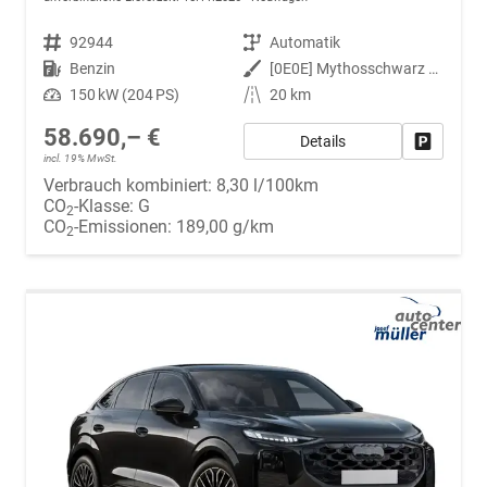
Fahrzeugnr.
92944
Getriebe
Automatik
Kraftstoff
Benzin
Außenfarbe
[0E0E] Mythosschwarz Metallic
Leistung
150 kW (204 PS)
Kilometerstand
20 km
58.690,– €
Details
Fahrzeug
incl. 19% MwSt.
Verbrauch kombiniert:
8,30 l/100km
CO
-Klasse:
G
2
CO
-Emissionen:
189,00 g/km
2