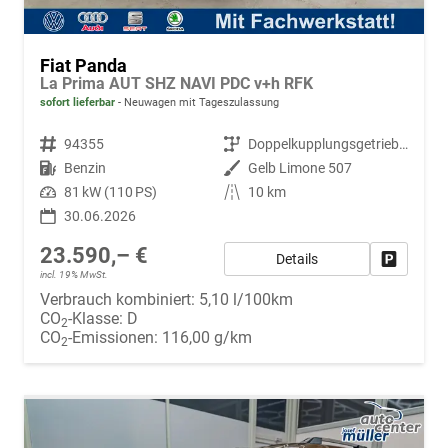
Fiat Panda
La Prima AUT SHZ NAVI PDC v+h RFK
sofort lieferbar
Neuwagen mit Tageszulassung
Fahrzeugnr.
94355
Getriebe
Doppelkupplungsgetriebe (DSG)
Kraftstoff
Benzin
Außenfarbe
Gelb Limone 507
Leistung
81 kW (110 PS)
Kilometerstand
10 km
30.06.2026
23.590,– €
Details
Fahrzeug
incl. 19% MwSt.
Verbrauch kombiniert:
5,10 l/100km
CO
-Klasse:
D
2
CO
-Emissionen:
116,00 g/km
2