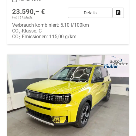
23.590,– €
Details
Fahrzeug
incl. 19% MwSt.
Verbrauch kombiniert:
5,10 l/100km
CO
-Klasse:
C
2
CO
-Emissionen:
115,00 g/km
2