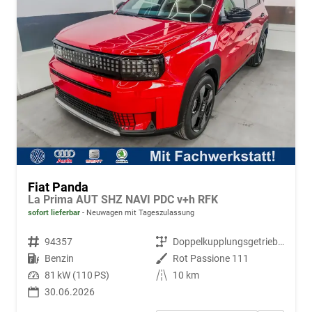
Fiat Panda
La Prima AUT SHZ NAVI PDC v+h RFK
sofort lieferbar
Neuwagen mit Tageszulassung
Fahrzeugnr.
94357
Getriebe
Doppelkupplungsgetriebe (DSG)
Kraftstoff
Benzin
Außenfarbe
Rot Passione 111
Leistung
81 kW (110 PS)
Kilometerstand
10 km
30.06.2026