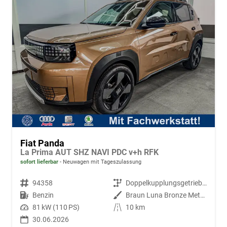
Fiat Panda
La Prima AUT SHZ NAVI PDC v+h RFK
sofort lieferbar
Neuwagen mit Tageszulassung
Fahrzeugnr.
94358
Getriebe
Doppelkupplungsgetriebe (DSG)
Kraftstoff
Benzin
Außenfarbe
Braun Luna Bronze Metallic
Leistung
81 kW (110 PS)
Kilometerstand
10 km
30.06.2026