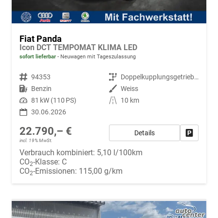
Fiat Panda
Icon DCT TEMPOMAT KLIMA LED
sofort lieferbar
Neuwagen mit Tageszulassung
Fahrzeugnr.
94353
Getriebe
Doppelkupplungsgetriebe (DSG)
Kraftstoff
Benzin
Außenfarbe
Weiss
Leistung
81 kW (110 PS)
Kilometerstand
10 km
30.06.2026
22.790,– €
Details
Fahrzeug
incl. 19% MwSt.
Verbrauch kombiniert:
5,10 l/100km
CO
-Klasse:
C
2
CO
-Emissionen:
115,00 g/km
2