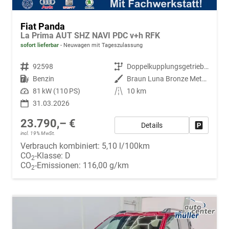
Fiat Panda
La Prima AUT SHZ NAVI PDC v+h RFK
sofort lieferbar
Neuwagen mit Tageszulassung
Fahrzeugnr.
92598
Getriebe
Doppelkupplungsgetriebe (DSG)
Kraftstoff
Benzin
Außenfarbe
Braun Luna Bronze Metallic 724
Leistung
81 kW (110 PS)
Kilometerstand
10 km
31.03.2026
23.790,– €
Details
Fahrzeug
incl. 19% MwSt.
Verbrauch kombiniert:
5,10 l/100km
CO
-Klasse:
D
2
CO
-Emissionen:
116,00 g/km
2