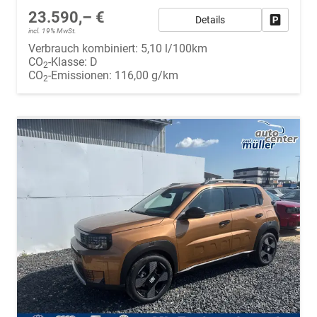
23.590,– €
Details
Fahrzeug
incl. 19% MwSt.
Verbrauch kombiniert:
5,10 l/100km
CO
-Klasse:
D
2
CO
-Emissionen:
116,00 g/km
2