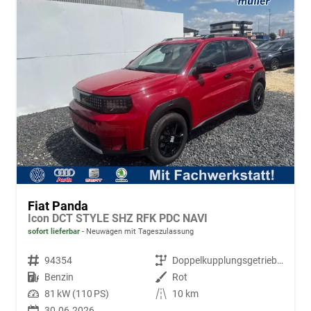
Fiat Panda
Icon DCT STYLE SHZ RFK PDC NAVI
sofort lieferbar
Neuwagen mit Tageszulassung
Fahrzeugnr.
94354
Getriebe
Doppelkupplungsgetriebe (DSG)
Kraftstoff
Benzin
Außenfarbe
Rot
Leistung
81 kW (110 PS)
Kilometerstand
10 km
30.06.2026