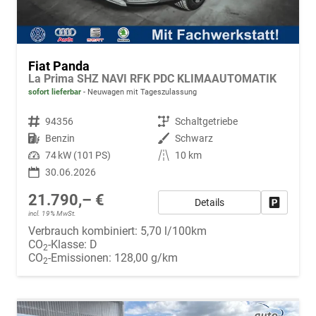
Fiat Panda
La Prima SHZ NAVI RFK PDC KLIMAAUTOMATIK
sofort lieferbar
Neuwagen mit Tageszulassung
Fahrzeugnr.
94356
Getriebe
Schaltgetriebe
Kraftstoff
Benzin
Außenfarbe
Schwarz
Leistung
74 kW (101 PS)
Kilometerstand
10 km
30.06.2026
21.790,– €
Details
Fahrzeug
incl. 19% MwSt.
Verbrauch kombiniert:
5,70 l/100km
CO
-Klasse:
D
2
CO
-Emissionen:
128,00 g/km
2