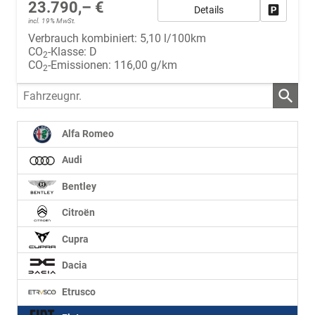
23.790,– €
Details
Fahrzeug
incl. 19% MwSt.
Verbrauch kombiniert:
5,10 l/100km
CO
-Klasse:
D
2
CO
-Emissionen:
116,00 g/km
2
Fahrzeugnr.
Alfa Romeo
Audi
Bentley
Citroën
Cupra
Dacia
Etrusco