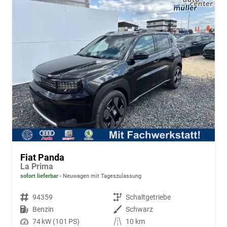
Fiat Panda
La Prima
sofort lieferbar
Neuwagen mit Tageszulassung
Fahrzeugnr.
94359
Getriebe
Schaltgetriebe
Kraftstoff
Benzin
Außenfarbe
Schwarz
Leistung
74 kW (101 PS)
Kilometerstand
10 km