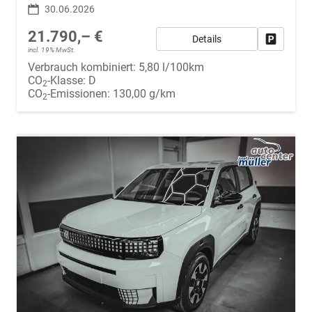
30.06.2026
21.790,– €
Details
Fahrzeug
incl. 19% MwSt.
Verbrauch kombiniert:
5,80 l/100km
CO
-Klasse:
D
2
CO
-Emissionen:
130,00 g/km
2