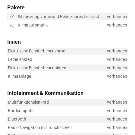
Pakete
Sitzheizung vorne und Beheizbares Lenkrad
vorhanden
(o)
Klimaautomatik
vorhanden
(o)
Innen
Elektrische Fensterheber vorne
vorhanden
Lederlenkrad
vorhanden
Elektrische Fensterheber hinten
vorhanden
Klimaanlage
vorhanden
Infotainment & Kommunikation
Multifunktionslenkrad
vorhanden
Bordcomputer
vorhanden
Bluetooth
vorhanden
Radio Navigation mit Touchscreen
vorhanden