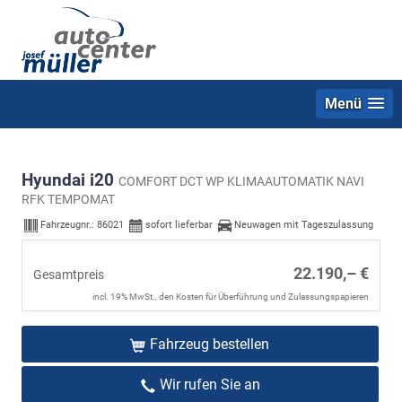
Menü
Hyundai i20
COMFORT DCT WP KLIMAAUTOMATIK NAVI
RFK TEMPOMAT
Fahrzeugnr.:
86021
sofort lieferbar
Neuwagen mit Tageszulassung
22.190,– €
Gesamtpreis
incl. 19% MwSt., den Kosten für Überführung und Zulassungspapieren
Fahrzeug bestellen
Wir rufen Sie an