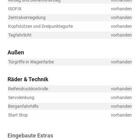
Airbag und Beifahrerairbag
vorhanden
ISOFIX
vorhanden
Zentralverriegelung
vorhanden
Kopfstützen und Dreipunktegurte
vorhanden
Tagfahrlicht
vorhanden
Außen
Türgriffe in Wagenfarbe
vorhanden
Räder & Technik
Reifendruckkontrolle
vorhanden
Servolenkung
vorhanden
Berganfahrhilfe
vorhanden
Start Stop
vorhanden
Eingebaute Extras