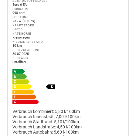
SCHADSTOFFKLASSE
Euro 6 EA
HUBRAUM
998 ccm
LEISTUNG
73 kW (100 PS)
KRAFTSTOFF
Benzin
KATEGORIE
Kleinwagen
KILOMETERSTAND
10 km
ERSTZULASSUNG
30.07.2025
ZUSTAND
unfallfrei
Verbrauch kombiniert:
5,30 l/100km
Verbrauch Innenstadt:
7,00 l/100km
Verbrauch Stadtrand:
5,10 l/100km
Verbrauch Landstraße:
4,50 l/100km
Verbrauch Autobahn:
5,60 l/100km