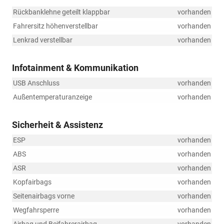
Rückbanklehne geteilt klappbar
vorhanden
Fahrersitz höhenverstellbar
vorhanden
Lenkrad verstellbar
vorhanden
Infotainment & Kommunikation
USB Anschluss
vorhanden
Außentemperaturanzeige
vorhanden
Sicherheit & Assistenz
ESP
vorhanden
ABS
vorhanden
ASR
vorhanden
Kopfairbags
vorhanden
Seitenairbags vorne
vorhanden
Wegfahrsperre
vorhanden