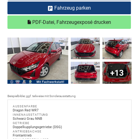
Fahrzeug parken
PDF-Datei, Fahrzeugexposé drucken
+13
Beispielbilder, ggf. teilweise mit Sonderausstattung
AUSSENFARBE
Dragon Red WR7
INNENAUSSTATTUNG
Schwarz Grau NNB
GETRIEBE
Doppelkupplungsgetriebe (DSG)
ANTRIEBSACHSE
Frontantrieb