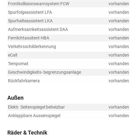
Frontkollisionswarnsystem FCW
vorhanden
Spurfolgeassistent LFA
vorhanden
Spurhalteassistent LKA
vorhanden
Aufmerksamkeitsassistent DAA
vorhanden
Fernlichtassitent HBA
vorhanden
Verkehrsschilderkennung
vorhanden
eCall
vorhanden
Tempomat
vorhanden
Geschwindigkeits- begrenzungsanlage
vorhanden
Rückfahrkamera
vorhanden
Außen
Elektr. Seitenspiegel beheizbar
vorhanden
Anklappbare Aussenspiegel
vorhanden
Räder & Technik