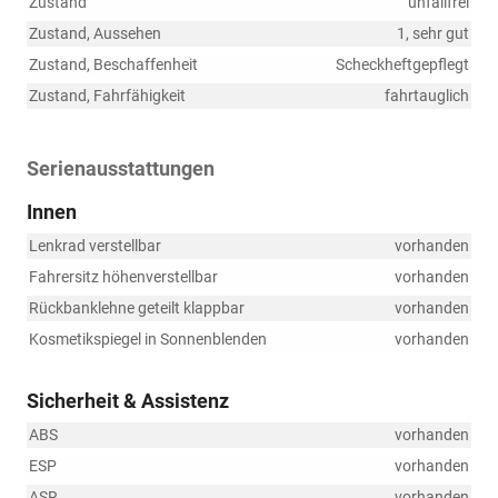
Zustand
unfallfrei
Zustand, Aussehen
1, sehr gut
Zustand, Beschaffenheit
Scheckheftgepflegt
Zustand, Fahrfähigkeit
fahrtauglich
Serienausstattungen
Innen
Lenkrad verstellbar
vorhanden
Fahrersitz höhenverstellbar
vorhanden
Rückbanklehne geteilt klappbar
vorhanden
Kosmetikspiegel in Sonnenblenden
vorhanden
Sicherheit & Assistenz
ABS
vorhanden
ESP
vorhanden
ASR
vorhanden