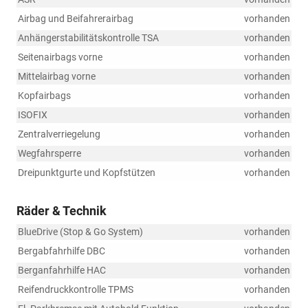
Airbag und Beifahrerairbag
vorhanden
Anhängerstabilitätskontrolle TSA
vorhanden
Seitenairbags vorne
vorhanden
Mittelairbag vorne
vorhanden
Kopfairbags
vorhanden
ISOFIX
vorhanden
Zentralverriegelung
vorhanden
Wegfahrsperre
vorhanden
Dreipunktgurte und Kopfstützen
vorhanden
Räder & Technik
BlueDrive (Stop & Go System)
vorhanden
Bergabfahrhilfe DBC
vorhanden
Berganfahrhilfe HAC
vorhanden
Reifendruckkontrolle TPMS
vorhanden