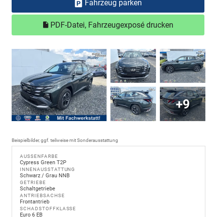
Fahrzeug parken
PDF-Datei, Fahrzeugexposé drucken
+9
Beispielbilder, ggf. teilweise mit Sonderausstattung
AUSSENFARBE
Cypress Green T2P
INNENAUSSTATTUNG
Schwarz / Grau NNB
GETRIEBE
Schaltgetriebe
ANTRIEBSACHSE
Frontantrieb
SCHADSTOFFKLASSE
Euro 6 EB