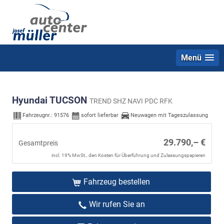
Menü
Hyundai TUCSON
TREND SHZ NAVI PDC RFK
Fahrzeugnr.:
91576
sofort lieferbar
Neuwagen mit Tageszulassung
29.790,– €
Gesamtpreis
incl. 19% MwSt., den Kosten für Überführung und Zulassungspapieren
Fahrzeug bestellen
Wir rufen Sie an