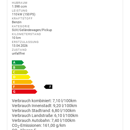
HUBRAUM
1.598 ccm
LEISTUNG
110 kW (150 PS)
KRAFTSTOFF
Benzin
KATEGORIE
SUV/Geländewagen/Pickup
KILOMETERSTAND
10 km
ERSTZULASSUNG
13.04.2026
ZUSTAND
unfallfrei
Verbrauch kombiniert:
7,10 l/100km
Verbrauch Innenstadt:
9,20 l/100km
Verbrauch Stadtrand:
6,80 l/100km
Verbrauch Landstraße:
6,10 l/100km
Verbrauch Autobahn:
7,40 l/100km
CO
-Emissionen:
161,00 g/km
2