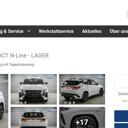
g & Service
Werkstattservice
Aktuelles
Über un
 DCT N-Line - LAGER
g mit Tageszulassung
Gesa
incl
+17