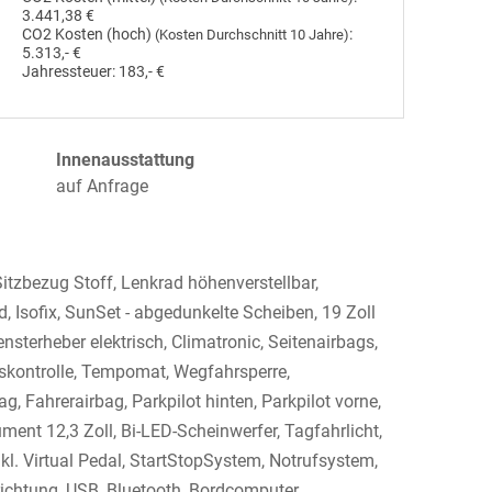
3.441,38 €
CO2 Kosten (hoch)
:
(Kosten Durchschnitt 10 Jahre)
5.313,- €
Jahressteuer:
183,- €
Innenausstattung
auf Anfrage
Sitzbezug Stoff, Lenkrad höhenverstellbar,
, Isofix, SunSet - abgedunkelte Scheiben, 19 Zoll
ensterheber elektrisch, Climatronic, Seitenairbags,
tskontrolle, Tempomat, Wegfahrsperre,
g, Fahrerairbag, Parkpilot hinten, Parkpilot vorne,
ment 12,3 Zoll, Bi-LED-Scheinwerfer, Tagfahrlicht,
l. Virtual Pedal, StartStopSystem, Notrufsystem,
richtung, USB, Bluetooth, Bordcomputer,