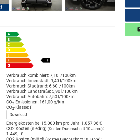
Verbrauch kombiniert:
7,10 l/100km
Verbrauch Innenstadt:
9,40 l/100km
Verbrauch Stadtrand:
6,60 l/100km
Verbrauch Landstraße:
5,90 l/100km
Verbrauch Autobahn:
7,50 l/100km
CO
-Emissionen:
161,00 g/km
2
CO
-Klasse:
F
2
Download
Energiekosten bei 15.000 km pro Jahr:
1.857,36 €
CO2 Kosten (niedrig)
:
(Kosten Durchschnitt 10 Jahre)
1.449,- €
CO2 Kosten (mittel)
:
(Kosten Durchschnitt 10 Jahre)