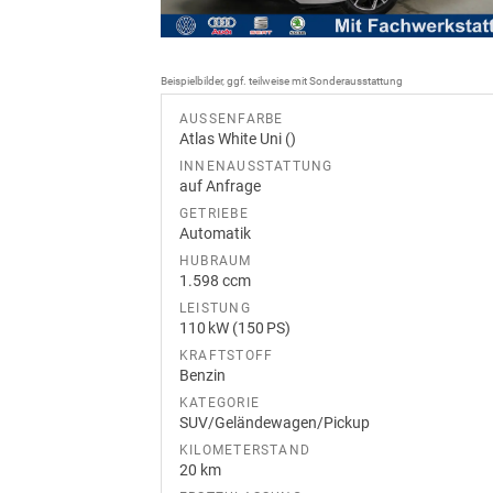
Beispielbilder, ggf. teilweise mit Sonderausstattung
AUSSENFARBE
Atlas White Uni ()
INNENAUSSTATTUNG
auf Anfrage
GETRIEBE
Automatik
HUBRAUM
1.598 ccm
LEISTUNG
110 kW (150 PS)
KRAFTSTOFF
Benzin
KATEGORIE
SUV/Geländewagen/Pickup
KILOMETERSTAND
20 km