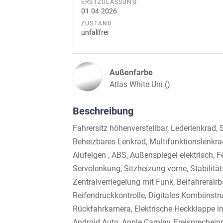
ERSTZULASSUNG
01.04.2026
ZUSTAND
unfallfrei
Außenfarbe
Atlas White Uni ()
Beschreibung
Fahrersitz höhenverstellbar, Lederlenkrad, 
Beheizbares Lenkrad, Multifunktionslenkrad
Alufelgen , ABS, Außenspiegel elektrisch, F
Servolenkung, Sitzheizung vorne, Stabilitä
Zentralverriegelung mit Funk, Beifahrerairba
Reifendruckkontrolle, Digitales Kombiinstru
Rückfahrkamera, Elektrische Heckklappe ink
Android Auto, Apple Carplay, Freisprechein