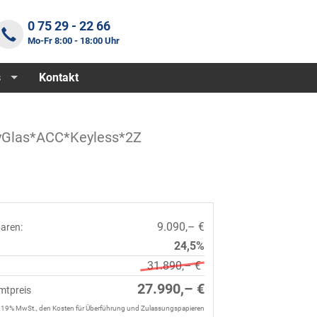
0 75 29 - 22 66
Mo-Fr 8:00 - 18:00 Uhr
s
Kontakt
cyGlas*ACC*Keyless*2Z
9.090,– €
paren:
24,5%
31.890,– €
27.990,– €
mtpreis
. 19% MwSt., den Kosten für Überführung und Zulassungspapieren