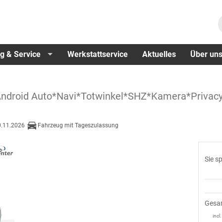
g & Service
Werkstattservice
Aktuelles
Über un
Android Auto*Navi*Totwinkel*SHZ*Kamera*Priva
0.11.2026
Fahrzeug mit Tageszulassung
Sie s
Gesa
incl