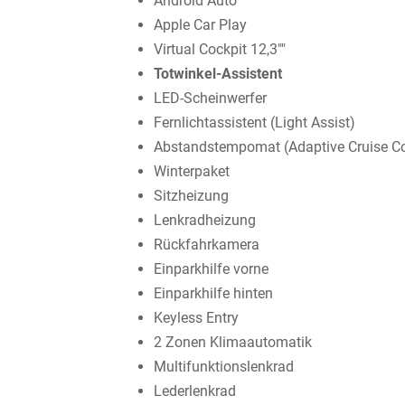
Android Auto
Apple Car Play
Virtual Cockpit 12,3""
Totwinkel-Assistent
LED-Scheinwerfer
Fernlichtassistent (Light Assist)
Abstandstempomat (Adaptive Cruise Co
Winterpaket
Sitzheizung
Lenkradheizung
Rückfahrkamera
Einparkhilfe vorne
Einparkhilfe hinten
Keyless Entry
2 Zonen Klimaautomatik
Multifunktionslenkrad
Lederlenkrad