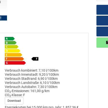
Verbrauch kombiniert:
7,10 l/100km
Verbrauch Innenstadt:
9,20 l/100km
Verbrauch Stadtrand:
6,90 l/100km
Verbrauch Landstraße:
6,10 l/100km
Verbrauch Autobahn:
7,30 l/100km
CO
-Emissionen:
161,00 g/km
2
CO
-Klasse:
F
2
Download
Energiekosten bei 15.000 km pro Jahr:
1.857,36 €