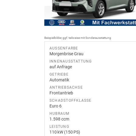
Beispielbilder, ggf. teilweise mit Sonderausstattung
AUSSENFARBE
Morgenbrise Grau
INNENAUSSTATTUNG
auf Anfrage
GETRIEBE
Automatik
ANTRIEBSACHSE
Frontantrieb
SCHADSTOFFKLASSE
Euro 6
HUBRAUM
1.598 ccm
LEISTUNG
110 kW (150 PS)