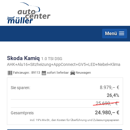
Menü
Skoda Kamiq
1.0 TSI DSG
AHK+Alu16+Sitzheizung+AppConnect+GV5+LED+Nebel+Klima
Fahrzeugnr.:
89113
sofort lieferbar
Neuwagen
8.979,– €
Sie sparen:
26,4%
25.690,– €
24.980,– €
Gesamtpreis
incl. 19% MwSt., den Kosten für Überführung und Zulassungspapieren