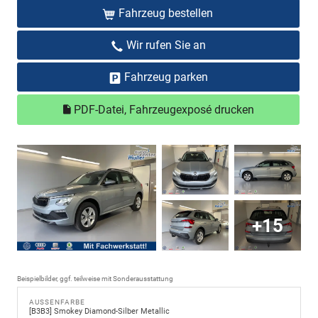
Fahrzeug bestellen
Wir rufen Sie an
Fahrzeug parken
PDF-Datei, Fahrzeugexposé drucken
+15
Beispielbilder, ggf. teilweise mit Sonderausstattung
AUSSENFARBE
[B3B3] Smokey Diamond-Silber Metallic