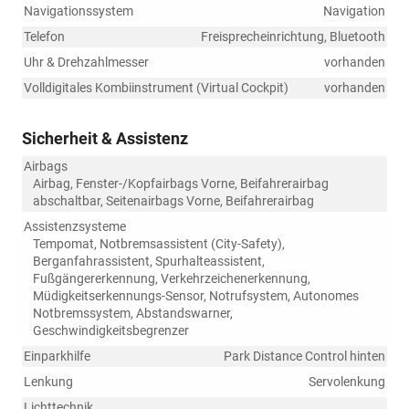
Navigationssystem
Navigation
Telefon
Freisprecheinrichtung, Bluetooth
Uhr & Drehzahlmesser
vorhanden
Volldigitales Kombiinstrument (Virtual Cockpit)
vorhanden
Sicherheit & Assistenz
Airbags
Airbag, Fenster-/Kopfairbags Vorne, Beifahrerairbag
abschaltbar, Seitenairbags Vorne, Beifahrerairbag
Assistenzsysteme
Tempomat, Notbremsassistent (City-Safety),
Berganfahrassistent, Spurhalteassistent,
Fußgängererkennung, Verkehrzeichenerkennung,
Müdigkeitserkennungs-Sensor, Notrufsystem, Autonomes
Notbremssystem, Abstandswarner,
Geschwindigkeitsbegrenzer
Einparkhilfe
Park Distance Control hinten
Lenkung
Servolenkung
Lichttechnik