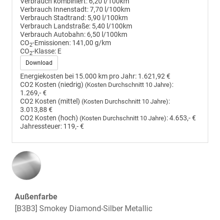
Verbrauch kombiniert:
6,20 l/100km
Verbrauch Innenstadt:
7,70 l/100km
Verbrauch Stadtrand:
5,90 l/100km
Verbrauch Landstraße:
5,40 l/100km
Verbrauch Autobahn:
6,50 l/100km
CO
-Emissionen:
141,00 g/km
2
CO
-Klasse:
E
2
Download
Energiekosten bei 15.000 km pro Jahr:
1.621,92 €
CO2 Kosten (niedrig)
:
(Kosten Durchschnitt 10 Jahre)
1.269,- €
CO2 Kosten (mittel)
:
(Kosten Durchschnitt 10 Jahre)
3.013,88 €
CO2 Kosten (hoch)
:
4.653,- €
(Kosten Durchschnitt 10 Jahre)
Jahressteuer:
119,- €
Außenfarbe
[B3B3] Smokey Diamond-Silber Metallic