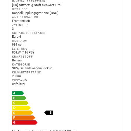
INNENAUSSTATTUNG
[HK] Sitzbezug Stoff Schwarz-Grau
GETRIEBE
Doppelkupplungsgetriebe (DSG)
ANTRIEBSACHSE
Frontantrieb
ZYLINDER
3
SCHADSTOFFKLASSE
Euro 6
HUBRAUM
999 ccm
LEISTUNG
85 kW (116 PS)
KRAFTSTOFF
Benzin
KATEGORIE
SUV/Geländewagen/Pickup
KILOMETERSTAND
20 km
ZUSTAND
unfallfrei