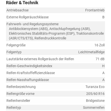
Räder & Technik
Antriebsachse
Frontantrieb
Externe Rollgeräuschklasse
B
Fahrwerk- und Regelungssysteme
Antiblockiersystem (ABS), Antischlupfregelung (ASR),
Elektronisches Stabilitäts-Programm (ESP), Traktionskontrolle
(ASR/CTS/ETS), Reifendruckkontrolle
Felgengröße
16 Zoll
Felgentyp
Leichtmetallfelge
Lautstärke externes Rollgeräusch der Reifen
71 dB
Reifen-Geschwindigkeitsindex
H
Reifen-Kraftstoffeffizienzklasse
A
Reifen-Nasshaftungsklasse
A
Reifenbezeichnung
Turanza Eco
Reifengröße vorne
205/60 R16
Reifenhersteller
Bridgestone
Reifentyp
Sommerreifen