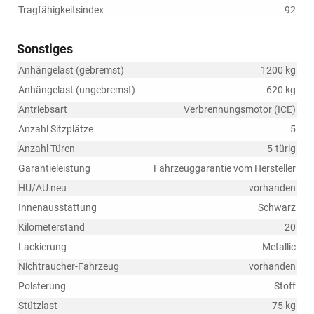
Tragfähigkeitsindex
92
Sonstiges
Anhängelast (gebremst)
1200 kg
Anhängelast (ungebremst)
620 kg
Antriebsart
Verbrennungsmotor (ICE)
Anzahl Sitzplätze
5
Anzahl Türen
5-türig
Garantieleistung
Fahrzeuggarantie vom Hersteller
HU/AU neu
vorhanden
Innenausstattung
Schwarz
Kilometerstand
20
Lackierung
Metallic
Nichtraucher-Fahrzeug
vorhanden
Polsterung
Stoff
Stützlast
75 kg