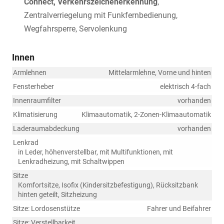
Connect, Verkehrszeichenerkennung
,
Zentralverriegelung mit Funkfernbedienung,
Wegfahrsperre, Servolenkung
Innen
Armlehnen
Mittelarmlehne, Vorne und hinten
Fensterheber
elektrisch 4-fach
Innenraumfilter
vorhanden
Klimatisierung
Klimaautomatik, 2-Zonen-Klimaautomatik
Laderaumabdeckung
vorhanden
Lenkrad
in Leder, höhenverstellbar, mit Multifunktionen, mit
Lenkradheizung, mit Schaltwippen
Sitze
Komfortsitze, Isofix (Kindersitzbefestigung), Rücksitzbank
hinten geteilt, Sitzheizung
Sitze: Lordosenstütze
Fahrer und Beifahrer
Sitze: Verstellbarkeit