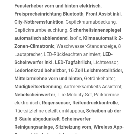
Fensterheber vorn und hinten elektrisch,
Freisprecheinrichtung Bluetooth, Front Assist inkl.
City-Notbremsfunktion
, Gepäckraumabdeckung,
Gepäckraumbeleuchtung,
Sicherheitsinnenspiegel
automatisch abblendend
, Isofix,
Klimaautomatik 2-
Zonen-Climatronic
, Waschwasser-Standanzeige, 8
Lautsprecher, LED-Rückleuchten animiert,
LED-
Scheinwerfer inkl. LED-Tagfahrlicht
, Lichtsensor,
Lederlenkrad beheizbar, 16 Zoll Leichtmetallräder,
Mittelarmlehne vorn und hinten
, Getränkehalter,
Müdigkeitserkennung
, Aufmerksamkeits-Assistent,
Nebelscheinwerfer
, Tire-Mobility-Set, Parkbremse
elektronisch,
Regensensor, Reifendruckkontrolle
,
Rücksitzlehne geteilt umklappbar,
Scheiben ab der
B-Säule abgedunkelt
,
Scheinwerfer-
Reinigungsanlage, Sitzheizung vorn, Wireless App-