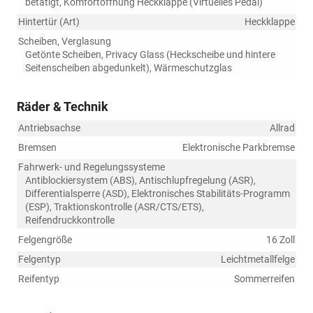
betätigt, Komfortöffnung Heckklappe (Virtuelles Pedal)
Hintertür (Art)
Heckklappe
Scheiben, Verglasung
Getönte Scheiben, Privacy Glass (Heckscheibe und hintere
Seitenscheiben abgedunkelt), Wärmeschutzglas
Räder & Technik
Antriebsachse
Allrad
Bremsen
Elektronische Parkbremse
Fahrwerk- und Regelungssysteme
Antiblockiersystem (ABS), Antischlupfregelung (ASR),
Differentialsperre (ASD), Elektronisches Stabilitäts-Programm
(ESP), Traktionskontrolle (ASR/CTS/ETS),
Reifendruckkontrolle
Felgengröße
16 Zoll
Felgentyp
Leichtmetallfelge
Reifentyp
Sommerreifen