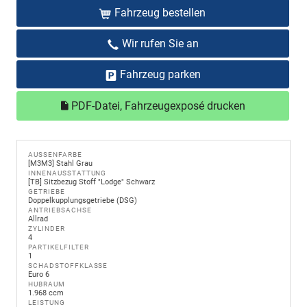
Fahrzeug bestellen
Wir rufen Sie an
Fahrzeug parken
PDF-Datei, Fahrzeugexposé drucken
AUSSENFARBE
[M3M3] Stahl Grau
INNENAUSSTATTUNG
[TB] Sitzbezug Stoff "Lodge" Schwarz
GETRIEBE
Doppelkupplungsgetriebe (DSG)
ANTRIEBSACHSE
Allrad
ZYLINDER
4
PARTIKELFILTER
1
SCHADSTOFFKLASSE
Euro 6
HUBRAUM
1.968 ccm
LEISTUNG