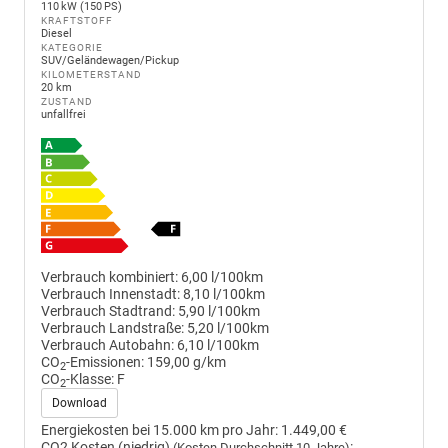
110 kW (150 PS)
KRAFTSTOFF
Diesel
KATEGORIE
SUV/Geländewagen/Pickup
KILOMETERSTAND
20 km
ZUSTAND
unfallfrei
Verbrauch kombiniert:
6,00 l/100km
Verbrauch Innenstadt:
8,10 l/100km
Verbrauch Stadtrand:
5,90 l/100km
Verbrauch Landstraße:
5,20 l/100km
Verbrauch Autobahn:
6,10 l/100km
CO
-Emissionen:
159,00 g/km
2
CO
-Klasse:
F
2
Download
Energiekosten bei 15.000 km pro Jahr:
1.449,00 €
CO2 Kosten (niedrig)
:
(Kosten Durchschnitt 10 Jahre)