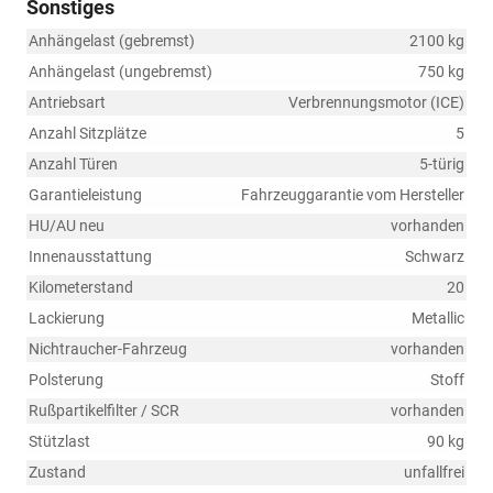
Sonstiges
Anhängelast (gebremst)
2100 kg
Anhängelast (ungebremst)
750 kg
Antriebsart
Verbrennungsmotor (ICE)
Anzahl Sitzplätze
5
Anzahl Türen
5-türig
Garantieleistung
Fahrzeuggarantie vom Hersteller
HU/AU neu
vorhanden
Innenausstattung
Schwarz
Kilometerstand
20
Lackierung
Metallic
Nichtraucher-Fahrzeug
vorhanden
Polsterung
Stoff
Rußpartikelfilter / SCR
vorhanden
Stützlast
90 kg
Zustand
unfallfrei