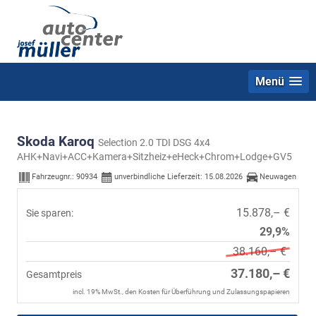
Menü
Skoda Karoq
Selection 2.0 TDI DSG 4x4
AHK+Navi+ACC+Kamera+Sitzheiz+eHeck+Chrom+Lodge+GV5
Fahrzeugnr.:
90934
unverbindliche Lieferzeit:
15.08.2026
Neuwagen
15.878,– €
Sie sparen:
29,9%
38.160,– €
37.180,– €
Gesamtpreis
incl. 19% MwSt., den Kosten für Überführung und Zulassungspapieren