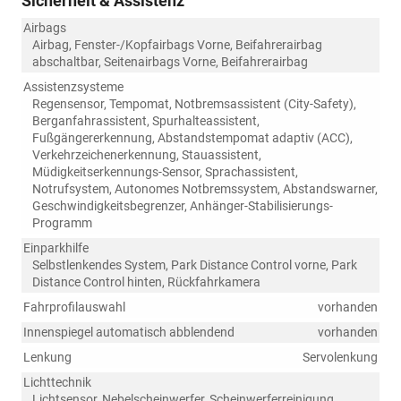
Sicherheit & Assistenz
Airbags
Airbag, Fenster-/Kopfairbags Vorne, Beifahrerairbag
abschaltbar, Seitenairbags Vorne, Beifahrerairbag
Assistenzsysteme
Regensensor, Tempomat, Notbremsassistent (City-Safety),
Berganfahrassistent, Spurhalteassistent,
Fußgängererkennung, Abstandstempomat adaptiv (ACC),
Verkehrzeichenerkennung, Stauassistent,
Müdigkeitserkennungs-Sensor, Sprachassistent,
Notrufsystem, Autonomes Notbremssystem, Abstandswarner,
Geschwindigkeitsbegrenzer, Anhänger-Stabilisierungs-
Programm
Einparkhilfe
Selbstlenkendes System, Park Distance Control vorne, Park
Distance Control hinten, Rückfahrkamera
Fahrprofilauswahl
vorhanden
Innenspiegel automatisch abblendend
vorhanden
Lenkung
Servolenkung
Lichttechnik
Lichtsensor, Nebelscheinwerfer, Scheinwerferreinigung,