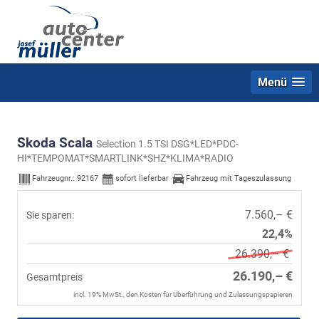
Menü
Skoda Scala
Selection 1.5 TSI DSG*LED*PDC-
HI*TEMPOMAT*SMARTLINK*SHZ*KLIMA*RADIO
Fahrzeugnr.:
92167
sofort lieferbar
Fahrzeug mit Tageszulassung
7.560,– €
Sie sparen:
22,4%
26.390,– €
26.190,– €
Gesamtpreis
incl. 19% MwSt., den Kosten für Überführung und Zulassungspapieren