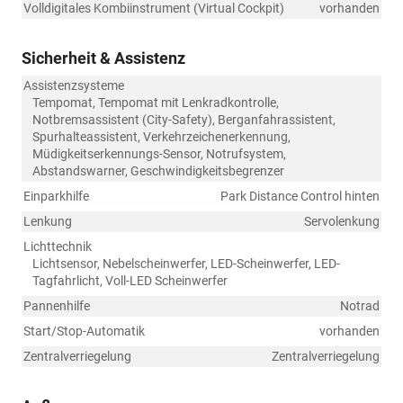
Volldigitales Kombiinstrument (Virtual Cockpit)
vorhanden
Sicherheit & Assistenz
Assistenzsysteme
Tempomat, Tempomat mit Lenkradkontrolle,
Notbremsassistent (City-Safety), Berganfahrassistent,
Spurhalteassistent, Verkehrzeichenerkennung,
Müdigkeitserkennungs-Sensor, Notrufsystem,
Abstandswarner, Geschwindigkeitsbegrenzer
Einparkhilfe
Park Distance Control hinten
Lenkung
Servolenkung
Lichttechnik
Lichtsensor, Nebelscheinwerfer, LED-Scheinwerfer, LED-
Tagfahrlicht, Voll-LED Scheinwerfer
Pannenhilfe
Notrad
Start/Stop-Automatik
vorhanden
Zentralverriegelung
Zentralverriegelung