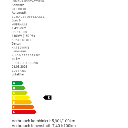
INNENAUSSTATTUNG
Schwarz
GETRIEBE
Automatik
SCHADSTOFFKLASSE
Euro 6
HUBRAUM
1.498 ccm
LEISTUNG
110 kW (150 PS)
KRAFTSTOFF
Benzin
KATEGORIE
Limousine
KILOMETERSTAND
10 km
ERSTZULASSUNG
01.03.2026
ZUSTAND
unfallfrei
Verbrauch kombiniert:
5,90 l/100km
Verbrauch Innenstadt:
7,40 l/100km