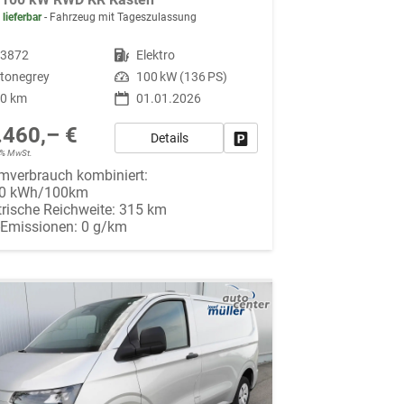
 lieferbar
Fahrzeug mit Tageszulassung
93872
Kraftstoff
Elektro
tonegrey
Leistung
100 kW (136 PS)
10 km
01.01.2026
.460,– €
Details
Fahrzeug parken
19% MwSt.
mverbrauch kombiniert:
00 kWh/100km
trische Reichweite:
315 km
-Emissionen:
0 g/km