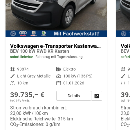
Volkswagen e-Transporter Kastenwagen
BEV 100 kW RWD KR Kasten
BEV
sofort lieferbar
Fahrzeug mit Tageszulassung
sofort
Fahrzeugnr.
93874
Kraftstoff
Elektro
Fahrzeugnr.
Außenfarbe
Light Grey Metallic
Leistung
100 kW (136 PS)
Außenfarbe
L
Kilometerstand
10 km
01.01.2026
Kilometerstand
39.735,– €
39
Details
Fahrzeug parken
incl. 19% MwSt.
incl. 
Stromverbrauch kombiniert:
Stro
23,00 kWh/100km
23,
Elektrische Reichweite:
315 km
Elek
CO
-Emissionen:
0 g/km
CO
2
2