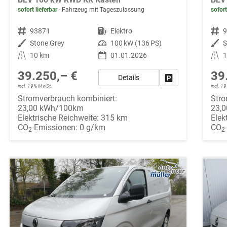
sofort lieferbar
Fahrzeug mit Tageszulassung
sofort
Fahrzeugnr.
93871
Kraftstoff
Elektro
Fahrzeugnr.
Außenfarbe
Stone Grey
Leistung
100 kW (136 PS)
Außenfarbe
S
Kilometerstand
10 km
01.01.2026
Kilometerstand
39.250,– €
39
Details
Fahrzeug parken
incl. 19% MwSt.
incl. 
Stromverbrauch kombiniert:
Stro
23,00 kWh/100km
23,
Elektrische Reichweite:
315 km
Elek
CO
-Emissionen:
0 g/km
CO
2
2