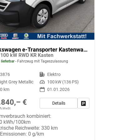
Volkswagen e-Transporter Kastenwagen
 100 kW RWD KR Kasten
 lieferbar
Fahrzeug mit Tageszulassung
93876
Kraftstoff
Elektro
ight Grey Metallic
Leistung
100 kW (136 PS)
10 km
01.01.2026
.840,– €
Details
Fahrzeug parken
19% MwSt.
mverbrauch kombiniert:
00 kWh/100km
trische Reichweite:
330 km
-Emissionen:
0 g/km