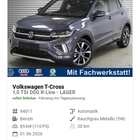
Volkswagen T-Cross
1,0 TSI DSG R-Line - LAGER
sofort lieferbar
Fahrzeug mit Tageszulassung
Fahrzeugnr.
94011
Getriebe
Automatik
Kraftstoff
Benzin
Außenfarbe
Rauchgrau Metallic (5W)
Leistung
85 kW (116 PS)
Kilometerstand
20 km
01.06.2026