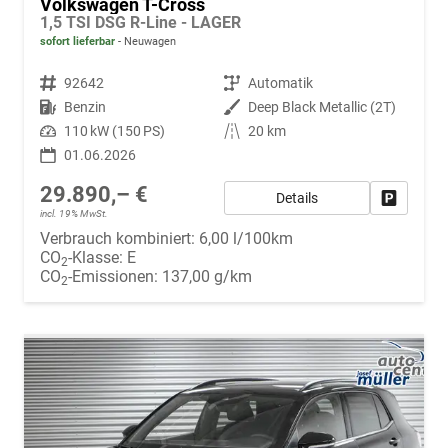
Volkswagen T-Cross
1,5 TSI DSG R-Line - LAGER
sofort lieferbar
Neuwagen
Fahrzeugnr.
92642
Getriebe
Automatik
Kraftstoff
Benzin
Außenfarbe
Deep Black Metallic (2T)
Leistung
110 kW (150 PS)
Kilometerstand
20 km
01.06.2026
29.890,– €
Details
Fahrzeug
incl. 19% MwSt.
Verbrauch kombiniert:
6,00 l/100km
CO
-Klasse:
E
2
CO
-Emissionen:
137,00 g/km
2