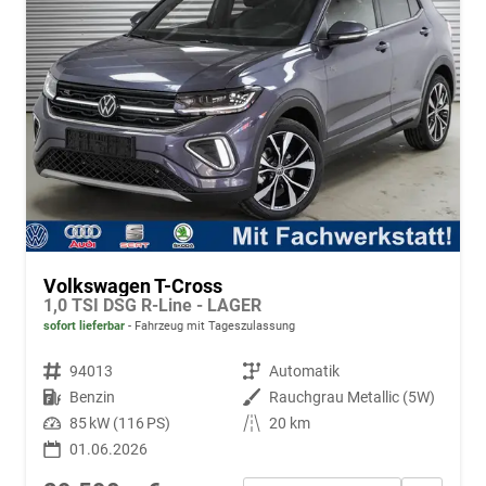
Volkswagen T-Cross
1,0 TSI DSG R-Line - LAGER
sofort lieferbar
Fahrzeug mit Tageszulassung
Fahrzeugnr.
94013
Getriebe
Automatik
Kraftstoff
Benzin
Außenfarbe
Rauchgrau Metallic (5W)
Leistung
85 kW (116 PS)
Kilometerstand
20 km
01.06.2026