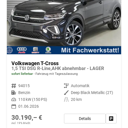
Volkswagen T-Cross
1,5 TSI DSG R-Line,AHK abnehmbar - LAGER
sofort lieferbar
Fahrzeug mit Tageszulassung
Fahrzeugnr.
94015
Getriebe
Automatik
Kraftstoff
Benzin
Außenfarbe
Deep Black Metallic (2T)
Leistung
110 kW (150 PS)
Kilometerstand
20 km
01.06.2026
30.190,– €
Details
Fahrzeug
incl. 19% MwSt.