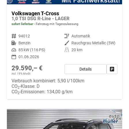
Volkswagen T-Cross
1,0 TSI DSG R-Line - LAGER
sofort lieferbar
Fahrzeug mit Tageszulassung
Fahrzeugnr.
94012
Getriebe
Automatik
Kraftstoff
Benzin
Außenfarbe
Rauchgrau Metallic (5W)
Leistung
85 kW (116 PS)
Kilometerstand
20 km
01.06.2026
29.590,– €
Details
Fahrzeug
incl. 19% MwSt.
Verbrauch kombiniert:
5,90 l/100km
CO
-Klasse:
D
2
CO
-Emissionen:
134,00 g/km
2