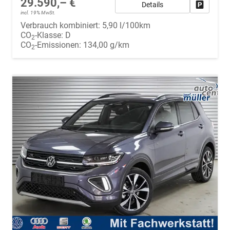
29.590,– €
Details
Fahrzeug
incl. 19% MwSt.
Verbrauch kombiniert:
5,90 l/100km
CO
-Klasse:
D
2
CO
-Emissionen:
134,00 g/km
2