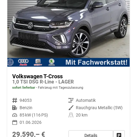
Volkswagen T-Cross
1,0 TSI DSG R-Line - LAGER
sofort lieferbar
Fahrzeug mit Tageszulassung
Fahrzeugnr.
94053
Getriebe
Automatik
Kraftstoff
Benzin
Außenfarbe
Rauchgrau Metallic (5W)
Leistung
85 kW (116 PS)
Kilometerstand
20 km
01.06.2026
29.590,– €
Details
Fahrzeug