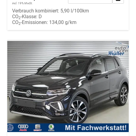
incl. 19% MwSt.
Verbrauch kombiniert:
5,90 l/100km
CO
-Klasse:
D
2
CO
-Emissionen:
134,00 g/km
2