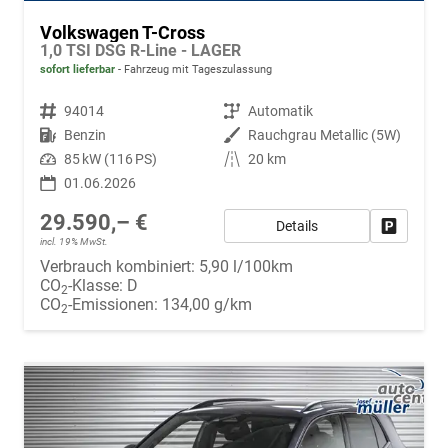
Volkswagen T-Cross
1,0 TSI DSG R-Line - LAGER
sofort lieferbar
Fahrzeug mit Tageszulassung
Fahrzeugnr.
94014
Getriebe
Automatik
Kraftstoff
Benzin
Außenfarbe
Rauchgrau Metallic (5W)
Leistung
85 kW (116 PS)
Kilometerstand
20 km
01.06.2026
29.590,– €
Details
Fahrzeug
incl. 19% MwSt.
Verbrauch kombiniert:
5,90 l/100km
CO
-Klasse:
D
2
CO
-Emissionen:
134,00 g/km
2