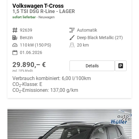
Volkswagen T-Cross
1,5 TSI DSG R-Line - LAGER
sofort lieferbar
Neuwagen
Fahrzeugnr.
92639
Getriebe
Automatik
Kraftstoff
Benzin
Außenfarbe
Deep Black Metallic (2T)
Leistung
110 kW (150 PS)
Kilometerstand
20 km
01.06.2026
29.890,– €
Details
Fahrzeug
incl. 19% MwSt.
Verbrauch kombiniert:
6,00 l/100km
CO
-Klasse:
E
2
CO
-Emissionen:
137,00 g/km
2