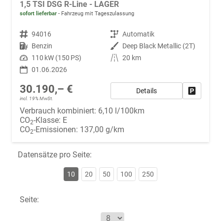
1,5 TSI DSG R-Line - LAGER
sofort lieferbar
Fahrzeug mit Tageszulassung
Fahrzeugnr.
94016
Getriebe
Automatik
Kraftstoff
Benzin
Außenfarbe
Deep Black Metallic (2T)
Leistung
110 kW (150 PS)
Kilometerstand
20 km
01.06.2026
30.190,– €
Details
Fahrzeug
incl. 19% MwSt.
Verbrauch kombiniert:
6,10 l/100km
CO
-Klasse:
E
2
CO
-Emissionen:
137,00 g/km
2
Datensätze pro Seite:
10
20
50
100
250
Seite: