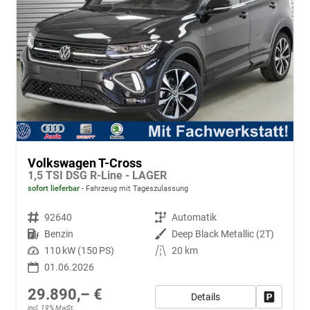
Volkswagen T-Cross
1,5 TSI DSG R-Line - LAGER
sofort lieferbar
Fahrzeug mit Tageszulassung
Fahrzeugnr.
92640
Getriebe
Automatik
Kraftstoff
Benzin
Außenfarbe
Deep Black Metallic (2T)
Leistung
110 kW (150 PS)
Kilometerstand
20 km
01.06.2026
29.890,– €
Details
Fahrzeug
incl. 19% MwSt.