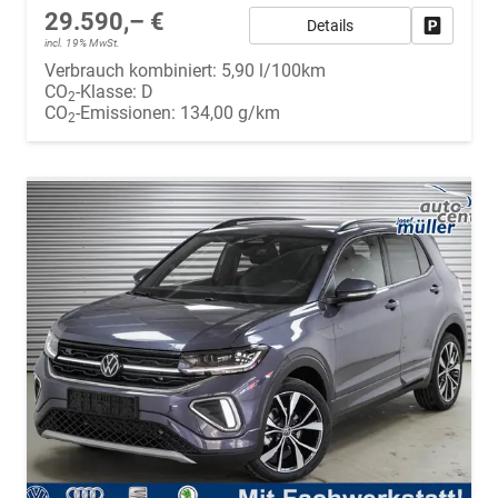
29.590,– €
Details
Fahrzeug
incl. 19% MwSt.
Verbrauch kombiniert:
5,90 l/100km
CO
-Klasse:
D
2
CO
-Emissionen:
134,00 g/km
2