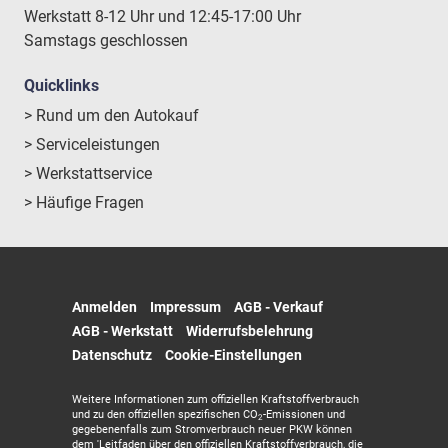
Werkstatt 8-12 Uhr und 12:45-17:00 Uhr
Samstags geschlossen
Quicklinks
> Rund um den Autokauf
> Serviceleistungen
> Werkstattservice
> Häufige Fragen
Anmelden
Impressum
AGB - Verkauf
AGB - Werkstatt
Widerrufsbelehrung
Datenschutz
Cookie-Einstellungen
Weitere Informationen zum offiziellen Kraftstoffverbrauch
und zu den offiziellen spezifischen CO
-Emissionen und
2
gegebenenfalls zum Stromverbrauch neuer PKW können
dem 'Leitfaden über den offiziellen Kraftstoffverbrauch, die