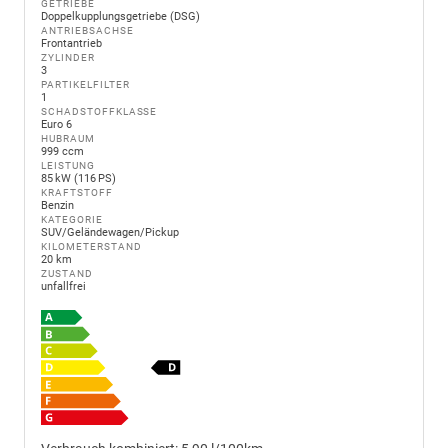
GETRIEBE
Doppelkupplungsgetriebe (DSG)
ANTRIEBSACHSE
Frontantrieb
ZYLINDER
3
PARTIKELFILTER
1
SCHADSTOFFKLASSE
Euro 6
HUBRAUM
999 ccm
LEISTUNG
85 kW (116 PS)
KRAFTSTOFF
Benzin
KATEGORIE
SUV/Geländewagen/Pickup
KILOMETERSTAND
20 km
ZUSTAND
unfallfrei