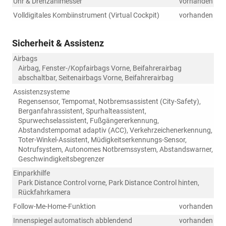
Uhr & Drehzahlmesser
vorhanden
Volldigitales Kombiinstrument (Virtual Cockpit)
vorhanden
Sicherheit & Assistenz
Airbags
Airbag, Fenster-/Kopfairbags Vorne, Beifahrerairbag
abschaltbar, Seitenairbags Vorne, Beifahrerairbag
Assistenzsysteme
Regensensor, Tempomat, Notbremsassistent (City-Safety),
Berganfahrassistent, Spurhalteassistent,
Spurwechselassistent, Fußgängererkennung,
Abstandstempomat adaptiv (ACC), Verkehrzeichenerkennung,
Toter-Winkel-Assistent, Müdigkeitserkennungs-Sensor,
Notrufsystem, Autonomes Notbremssystem, Abstandswarner,
Geschwindigkeitsbegrenzer
Einparkhilfe
Park Distance Control vorne, Park Distance Control hinten,
Rückfahrkamera
Follow-Me-Home-Funktion
vorhanden
Innenspiegel automatisch abblendend
vorhanden