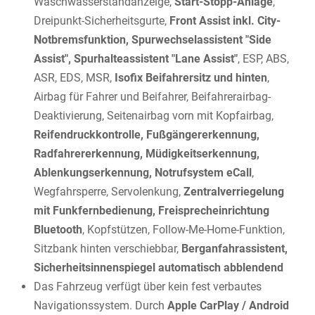
Waschwasserstandanzeige,
Start-Stopp-Anlage
,
Dreipunkt-Sicherheitsgurte,
Front Assist inkl. City-
Notbremsfunktion, Spurwechselassistent "Side
Assist", Spurhalteassistent "Lane Assist"
, ESP, ABS,
ASR, EDS, MSR,
Isofix Beifahrersitz und hinten
,
Airbag für Fahrer und Beifahrer, Beifahrerairbag-
Deaktivierung, Seitenairbag vorn mit Kopfairbag,
Reifendruckkontrolle, Fußgängererkennung,
Radfahrererkennung, Müdigkeitserkennung,
Ablenkungserkennung, Notrufsystem eCall
,
Wegfahrsperre, Servolenkung,
Zentralverriegelung
mit Funkfernbedienung, Freisprecheinrichtung
Bluetooth
, Kopfstützen, Follow-Me-Home-Funktion,
Sitzbank hinten verschiebbar,
Berganfahrassistent,
Sicherheitsinnenspiegel automatisch abblendend
Das Fahrzeug verfügt über kein fest verbautes
Navigationssystem. Durch
Apple CarPlay / Android