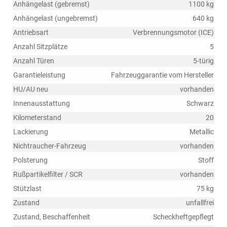
Anhängelast (gebremst)
1100 kg
Anhängelast (ungebremst)
640 kg
Antriebsart
Verbrennungsmotor (ICE)
Anzahl Sitzplätze
5
Anzahl Türen
5-türig
Garantieleistung
Fahrzeuggarantie vom Hersteller
HU/AU neu
vorhanden
Innenausstattung
Schwarz
Kilometerstand
20
Lackierung
Metallic
Nichtraucher-Fahrzeug
vorhanden
Polsterung
Stoff
Rußpartikelfilter / SCR
vorhanden
Stützlast
75 kg
Zustand
unfallfrei
Zustand, Beschaffenheit
Scheckheftgepflegt