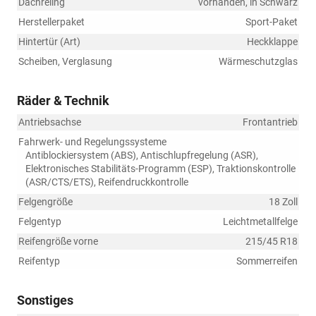
Dachreling
vorhanden, in Schwarz
Herstellerpaket
Sport-Paket
Hintertür (Art)
Heckklappe
Scheiben, Verglasung
Wärmeschutzglas
Räder & Technik
Antriebsachse
Frontantrieb
Fahrwerk- und Regelungssysteme
Antiblockiersystem (ABS), Antischlupfregelung (ASR),
Elektronisches Stabilitäts-Programm (ESP), Traktionskontrolle
(ASR/CTS/ETS), Reifendruckkontrolle
Felgengröße
18 Zoll
Felgentyp
Leichtmetallfelge
Reifengröße vorne
215/45 R18
Reifentyp
Sommerreifen
Sonstiges