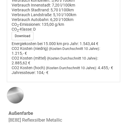
Verbrauch kombiniert:
5,90 l/100km
Verbrauch Innenstadt:
7,20 l/100km
Verbrauch Stadtrand:
5,70 l/100km
Verbrauch Landstraße:
5,10 l/100km
Verbrauch Autobahn:
6,20 l/100km
CO
-Emissionen:
135,00 g/km
2
CO
-Klasse:
D
2
Download
Energiekosten bei 15.000 km pro Jahr:
1.543,44 €
CO2 Kosten (niedrig)
:
(Kosten Durchschnitt 10 Jahre)
1.215,- €
CO2 Kosten (mittel)
:
(Kosten Durchschnitt 10 Jahre)
2.885,62 €
CO2 Kosten (hoch)
:
4.455,- €
(Kosten Durchschnitt 10 Jahre)
Jahressteuer:
104,- €
Außenfarbe
[8E8E] Reflexsilber Metallic