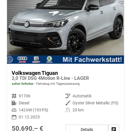
Volkswagen Tiguan
2,0 TDI DSG 4Motion R-Line - LAGER
sofort lieferbar
Fahrzeug mit Tageszulassung
Fahrzeugnr.
91706
Getriebe
Automatik
Kraftstoff
Diesel
Außenfarbe
Oyster Silver Metallic (F0)
Leistung
142 kW (193 PS)
Kilometerstand
20 km
01.12.2025
50.690,– €
Details
Fahrzeug