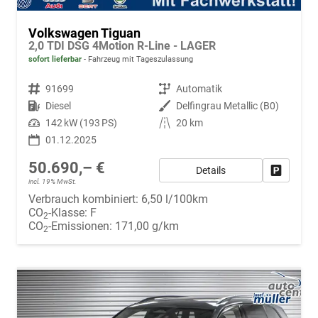
Volkswagen Tiguan
2,0 TDI DSG 4Motion R-Line - LAGER
sofort lieferbar
Fahrzeug mit Tageszulassung
Fahrzeugnr.
91699
Getriebe
Automatik
Kraftstoff
Diesel
Außenfarbe
Delfingrau Metallic (B0)
Leistung
142 kW (193 PS)
Kilometerstand
20 km
01.12.2025
50.690,– €
Details
Fahrzeug
incl. 19% MwSt.
Verbrauch kombiniert:
6,50 l/100km
CO
-Klasse:
F
2
CO
-Emissionen:
171,00 g/km
2