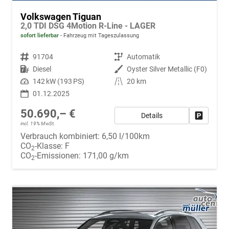
Volkswagen Tiguan
2,0 TDI DSG 4Motion R-Line - LAGER
sofort lieferbar
Fahrzeug mit Tageszulassung
Fahrzeugnr.
91704
Getriebe
Automatik
Kraftstoff
Diesel
Außenfarbe
Oyster Silver Metallic (F0)
Leistung
142 kW (193 PS)
Kilometerstand
20 km
01.12.2025
50.690,– €
Details
Fahrzeug
incl. 19% MwSt.
Verbrauch kombiniert:
6,50 l/100km
CO
-Klasse:
F
2
CO
-Emissionen:
171,00 g/km
2