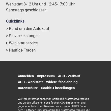
Werkstatt 8-12 Uhr und 12:45-17:00 Uhr
Samstags geschlossen
Quicklinks
> Rund um den Autokauf
> Serviceleistungen
> Werkstattservice
> Häufige Fragen
Anmelden
Impressum
AGB - Verkauf
AGB - Werkstatt
Widerrufsbelehrung
Datenschutz
Cookie-Einstellungen
Weitere Informationen zum offiziellen Kraftstoffverbrauch
und zu den offiziellen spezifischen CO
-Emissionen und
2
gegebenenfalls zum Stromverbrauch neuer PKW können
dem 'Leitfaden über den offiziellen Kraftstoffverbrauch, die