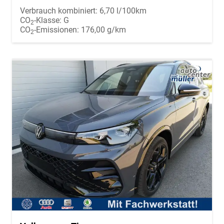
Verbrauch kombiniert:
6,70 l/100km
CO
-Klasse:
G
2
CO
-Emissionen:
176,00 g/km
2