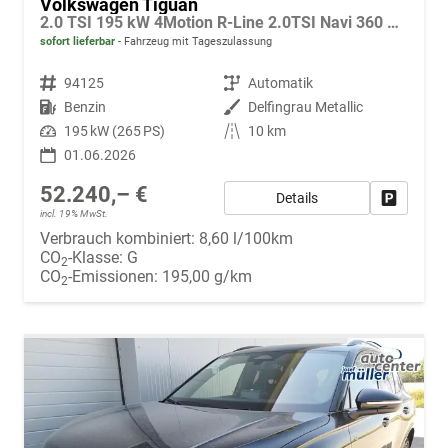
Volkswagen Tiguan
2.0 TSI 195 kW 4Motion R-Line 2.0TSI Navi 360 AHK Pano
sofort lieferbar
Fahrzeug mit Tageszulassung
Fahrzeugnr.
94125
Getriebe
Automatik
Kraftstoff
Benzin
Außenfarbe
Delfingrau Metallic
Leistung
195 kW (265 PS)
Kilometerstand
10 km
01.06.2026
52.240,– €
Details
Fahrzeug
incl. 19% MwSt.
Verbrauch kombiniert:
8,60 l/100km
CO
-Klasse:
G
2
CO
-Emissionen:
195,00 g/km
2