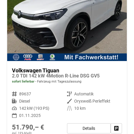
Volkswagen Tiguan
2.0 TDI 142 kW 4Motion R-Line DSG GV5
sofort lieferbar
Fahrzeug mit Tageszulassung
Fahrzeugnr.
89637
Getriebe
Automatik
Kraftstoff
Diesel
Außenfarbe
Oryxweiß Perleffekt
Leistung
142 kW (193 PS)
Kilometerstand
10 km
01.11.2025
51.790,– €
Details
Fahrzeug
incl. 19% MwSt.