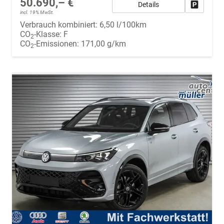
50.690,– €
Details
Fahrzeug
incl. 19% MwSt.
Verbrauch kombiniert:
6,50 l/100km
CO
-Klasse:
F
2
CO
-Emissionen:
171,00 g/km
2