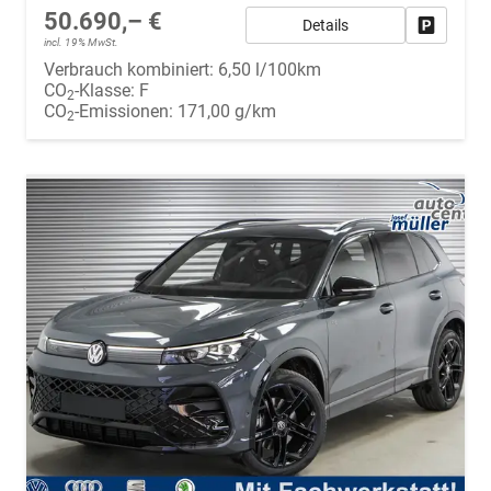
50.690,– €
Details
Fahrzeug
incl. 19% MwSt.
Verbrauch kombiniert:
6,50 l/100km
CO
-Klasse:
F
2
CO
-Emissionen:
171,00 g/km
2