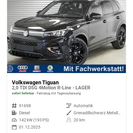
Volkswagen Tiguan
2,0 TDI DSG 4Motion R-Line - LAGER
sofort lieferbar
Fahrzeug mit Tageszulassung
Fahrzeugnr.
91698
Getriebe
Automatik
Kraftstoff
Diesel
Außenfarbe
Grenadillschwarz Metallic (0E)
Leistung
142 kW (193 PS)
Kilometerstand
20 km
01.12.2025