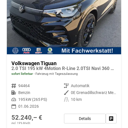
Volkswagen Tiguan
2.0 TSI 195 kW 4Motion R-Line 2.0TSI Navi 360 AHK Pano
sofort lieferbar
Fahrzeug mit Tageszulassung
Fahrzeugnr.
94464
Getriebe
Automatik
Kraftstoff
Benzin
Außenfarbe
0E Grenadillschwarz Metallic
Leistung
195 kW (265 PS)
Kilometerstand
10 km
01.06.2026
52.240,– €
Details
Fahrzeug
incl. 19% MwSt.