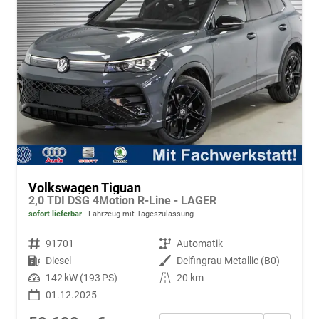
Volkswagen Tiguan
2,0 TDI DSG 4Motion R-Line - LAGER
sofort lieferbar
Fahrzeug mit Tageszulassung
Fahrzeugnr.
91701
Getriebe
Automatik
Kraftstoff
Diesel
Außenfarbe
Delfingrau Metallic (B0)
Leistung
142 kW (193 PS)
Kilometerstand
20 km
01.12.2025