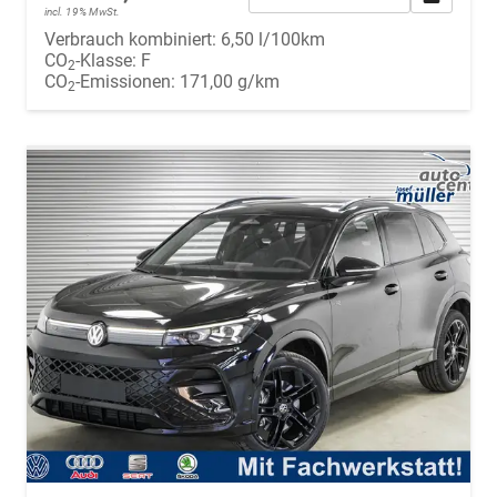
incl. 19% MwSt.
Verbrauch kombiniert:
6,50 l/100km
CO
-Klasse:
F
2
CO
-Emissionen:
171,00 g/km
2