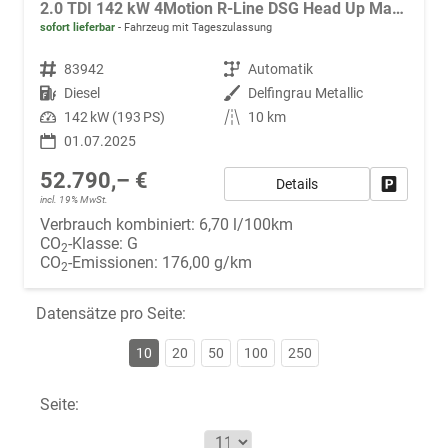
2.0 TDI 142 kW 4Motion R-Line DSG Head Up Matrix GV5
sofort lieferbar
Fahrzeug mit Tageszulassung
Fahrzeugnr.
83942
Getriebe
Automatik
Kraftstoff
Diesel
Außenfarbe
Delfingrau Metallic
Leistung
142 kW (193 PS)
Kilometerstand
10 km
01.07.2025
52.790,– €
Details
Fahrzeug
incl. 19% MwSt.
Verbrauch kombiniert:
6,70 l/100km
CO
-Klasse:
G
2
CO
-Emissionen:
176,00 g/km
2
Datensätze pro Seite:
10
20
50
100
250
Seite: