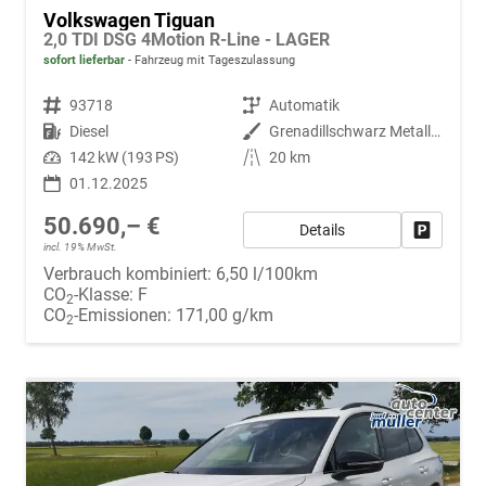
Volkswagen Tiguan
2,0 TDI DSG 4Motion R-Line - LAGER
sofort lieferbar
Fahrzeug mit Tageszulassung
Fahrzeugnr.
93718
Getriebe
Automatik
Kraftstoff
Diesel
Außenfarbe
Grenadillschwarz Metallic (0E)
Leistung
142 kW (193 PS)
Kilometerstand
20 km
01.12.2025
50.690,– €
Details
Fahrzeug
incl. 19% MwSt.
Verbrauch kombiniert:
6,50 l/100km
CO
-Klasse:
F
2
CO
-Emissionen:
171,00 g/km
2