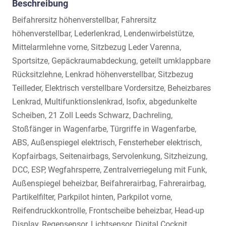
Beschreibung
Beifahrersitz höhenverstellbar, Fahrersitz
höhenverstellbar, Lederlenkrad, Lendenwirbelstütze,
Mittelarmlehne vorne, Sitzbezug Leder Varenna,
Sportsitze, Gepäckraumabdeckung, geteilt umklappbare
Rücksitzlehne, Lenkrad höhenverstellbar, Sitzbezug
Teilleder, Elektrisch verstellbare Vordersitze, Beheizbares
Lenkrad, Multifunktionslenkrad, Isofix, abgedunkelte
Scheiben, 21 Zoll Leeds Schwarz, Dachreling,
Stoßfänger in Wagenfarbe, Türgriffe in Wagenfarbe,
ABS, Außenspiegel elektrisch, Fensterheber elektrisch,
Kopfairbags, Seitenairbags, Servolenkung, Sitzheizung,
DCC, ESP, Wegfahrsperre, Zentralverriegelung mit Funk,
Außenspiegel beheizbar, Beifahrerairbag, Fahrerairbag,
Partikelfilter, Parkpilot hinten, Parkpilot vorne,
Reifendruckkontrolle, Frontscheibe beheizbar, Head-up
Display, Regensensor, Lichtsensor, Digital Cockpit,