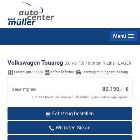
Menü
Volkswagen Touareg
3,0 V6 TDI 4Motion R-Line - LAGER
Fahrzeugnr.:
93660
sofort lieferbar
Fahrzeug mit Tageszulassung
80.190,– €
Gesamtpreis
incl. 19% MwSt., den Kosten für Überführung und Zulassungspapieren
Fahrzeug bestellen
Wir rufen Sie an