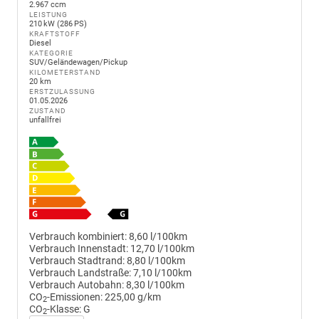
2.967 ccm
LEISTUNG
210 kW (286 PS)
KRAFTSTOFF
Diesel
KATEGORIE
SUV/Geländewagen/Pickup
KILOMETERSTAND
20 km
ERSTZULASSUNG
01.05.2026
ZUSTAND
unfallfrei
Verbrauch kombiniert:
8,60 l/100km
Verbrauch Innenstadt:
12,70 l/100km
Verbrauch Stadtrand:
8,80 l/100km
Verbrauch Landstraße:
7,10 l/100km
Verbrauch Autobahn:
8,30 l/100km
CO
-Emissionen:
225,00 g/km
2
CO
-Klasse:
G
2