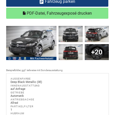
Fahrzeug parken
PDF-Datei, Fahrzeugexposé drucken
+20
Beispielbilder, ggf. teilweise mit Sonderausstattung
AUSSENFARBE
Deep Black Metallic (0E)
INNENAUSSTATTUNG
auf Anfrage
GETRIEBE
Automatik
ANTRIEBSACHSE
Allrad
PARTIKELFILTER
1
HUBRAUM