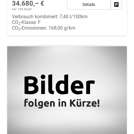
34.680,– €
Details
Fahrzeug
incl. 19% MwSt.
Verbrauch kombiniert:
7,40 l/100km
CO
-Klasse:
F
2
CO
-Emissionen:
168,00 g/km
2