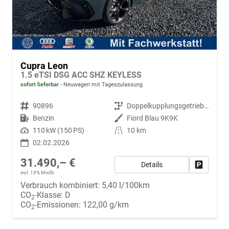
Cupra Leon
1.5 eTSI DSG ACC SHZ KEYLESS
sofort lieferbar
Neuwagen mit Tageszulassung
Fahrzeugnr.
90896
Getriebe
Doppelkupplungsgetriebe (DSG)
Kraftstoff
Benzin
Außenfarbe
Fiord Blau 9K9K
Leistung
110 kW (150 PS)
Kilometerstand
10 km
02.02.2026
31.490,– €
Details
Fahrzeug
incl. 19% MwSt.
Verbrauch kombiniert:
5,40 l/100km
CO
-Klasse:
D
2
CO
-Emissionen:
122,00 g/km
2