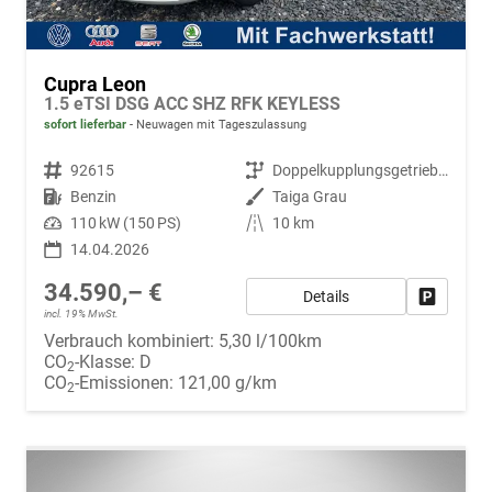
Cupra Leon
1.5 eTSI DSG ACC SHZ RFK KEYLESS
sofort lieferbar
Neuwagen mit Tageszulassung
Fahrzeugnr.
92615
Getriebe
Doppelkupplungsgetriebe (DSG)
Kraftstoff
Benzin
Außenfarbe
Taiga Grau
Leistung
110 kW (150 PS)
Kilometerstand
10 km
14.04.2026
34.590,– €
Details
Fahrzeug
incl. 19% MwSt.
Verbrauch kombiniert:
5,30 l/100km
CO
-Klasse:
D
2
CO
-Emissionen:
121,00 g/km
2