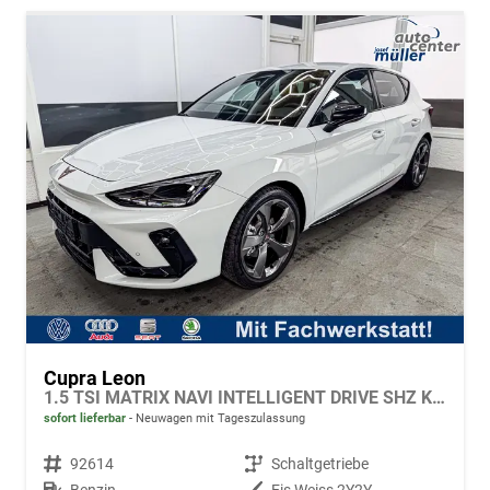
Cupra Leon
1.5 TSI MATRIX NAVI INTELLIGENT DRIVE SHZ KEYLESS
sofort lieferbar
Neuwagen mit Tageszulassung
Fahrzeugnr.
92614
Getriebe
Schaltgetriebe
Kraftstoff
Benzin
Außenfarbe
Eis Weiss 2Y2Y