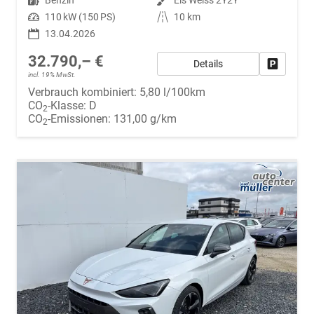
Leistung
110 kW (150 PS)
Kilometerstand
10 km
13.04.2026
32.790,– €
Details
Fahrzeug
incl. 19% MwSt.
Verbrauch kombiniert:
5,80 l/100km
CO
-Klasse:
D
2
CO
-Emissionen:
131,00 g/km
2