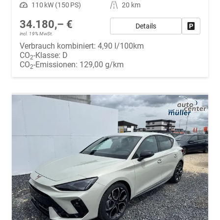
Leistung
110 kW (150 PS)
Kilometerstand
20 km
34.180,– €
Details
Fahrzeug
incl. 19% MwSt.
Verbrauch kombiniert:
4,90 l/100km
CO
-Klasse:
D
2
CO
-Emissionen:
129,00 g/km
2