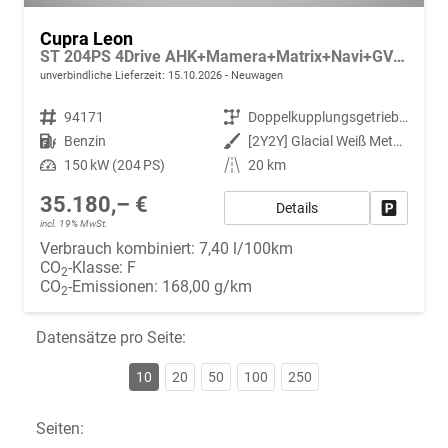
Cupra Leon
ST 204PS 4Drive AHK+Mamera+Matrix+Navi+GV4+Kessy+Parklenk+Alarm
unverbindliche Lieferzeit:
15.10.2026
Neuwagen
Fahrzeugnr.
94171
Getriebe
Doppelkupplungsgetriebe (DSG)
Kraftstoff
Benzin
Außenfarbe
[2Y2Y] Glacial Weiß Metallic
Leistung
150 kW (204 PS)
Kilometerstand
20 km
35.180,– €
Details
Fahrzeug
incl. 19% MwSt.
Verbrauch kombiniert:
7,40 l/100km
CO
-Klasse:
F
2
CO
-Emissionen:
168,00 g/km
2
Datensätze pro Seite:
10
20
50
100
250
Seiten: