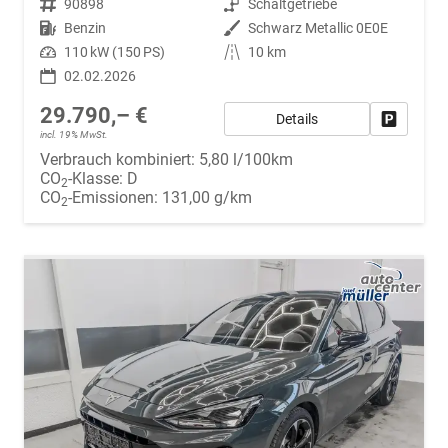
Fahrzeugnr.
90898
Getriebe
Schaltgetriebe
Kraftstoff
Benzin
Außenfarbe
Schwarz Metallic 0E0E
Leistung
110 kW (150 PS)
Kilometerstand
10 km
02.02.2026
29.790,– €
Details
Fahrzeug
incl. 19% MwSt.
Verbrauch kombiniert:
5,80 l/100km
CO
-Klasse:
D
2
CO
-Emissionen:
131,00 g/km
2