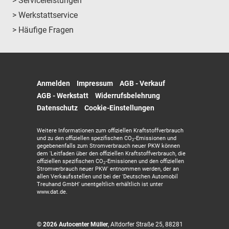
> Serviceleistungen
> Werkstattservice
> Häufige Fragen
Anmelden
Impressum
AGB - Verkauf
AGB - Werkstatt
Widerrufsbelehrung
Datenschutz
Cookie-Einstellungen
Weitere Informationen zum offiziellen Kraftstoffverbrauch
und zu den offiziellen spezifischen CO
-Emissionen und
2
gegebenenfalls zum Stromverbrauch neuer PKW können
dem 'Leitfaden über den offiziellen Kraftstoffverbrauch, die
offiziellen spezifischen CO
-Emissionen und den offiziellen
2
Stromverbrauch neuer PKW' entnommen werden, der an
allen Verkaufsstellen und bei der 'Deutschen Automobil
Treuhand GmbH' unentgeltlich erhältlich ist unter
www.dat.de.
© 2026
Autocenter Müller
,
Altdorfer Straße 25
,
88281