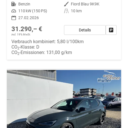
Kraftstoff
Benzin
Außenfarbe
Fiord Blau 9K9K
Leistung
110 kW (150 PS)
Kilometerstand
10 km
27.02.2026
31.290,– €
Details
Fahrzeug
incl. 19% MwSt.
Verbrauch kombiniert:
5,80 l/100km
CO
-Klasse:
D
2
CO
-Emissionen:
131,00 g/km
2