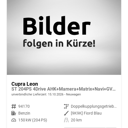
Cupra Leon
ST 204PS 4Drive AHK+Mamera+Matrix+Navi+GV4+Kessy+Parklenk+Alarm
unverbindliche Lieferzeit:
15.10.2026
Neuwagen
Fahrzeugnr.
94170
Getriebe
Doppelkupplungsgetriebe (DSG)
Kraftstoff
Benzin
Außenfarbe
[9K9K] Fiord Blau
Leistung
150 kW (204 PS)
Kilometerstand
20 km