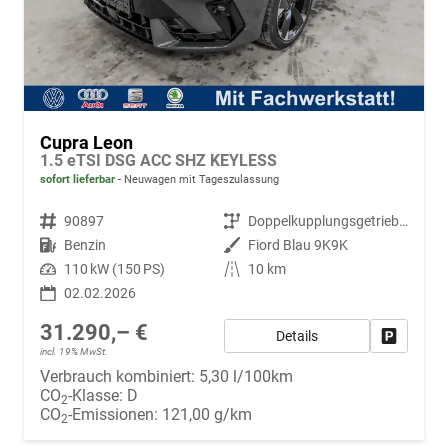
Cupra Leon
1.5 eTSI DSG ACC SHZ KEYLESS
sofort lieferbar
Neuwagen mit Tageszulassung
Fahrzeugnr.
90897
Getriebe
Doppelkupplungsgetriebe (DSG)
Kraftstoff
Benzin
Außenfarbe
Fiord Blau 9K9K
Leistung
110 kW (150 PS)
Kilometerstand
10 km
02.02.2026
31.290,– €
Details
Fahrzeug
incl. 19% MwSt.
Verbrauch kombiniert:
5,30 l/100km
CO
-Klasse:
D
2
CO
-Emissionen:
121,00 g/km
2