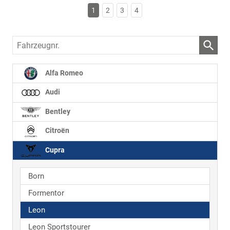
1
2
3
4
Fahrzeugnr.
Alfa Romeo
Audi
Bentley
Citroën
Cupra
Born
Formentor
Leon
Leon Sportstourer