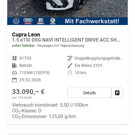
Cupra Leon
1.5 eTSI DSG NAVI INTELLIGENT DRIVE ACC SHZ KEYLESS
sofort lieferbar
Neuwagen mit Tageszulassung
Fahrzeugnr.
91735
Getriebe
Doppelkupplungsgetriebe (DSG)
Kraftstoff
Benzin
Außenfarbe
Eis Weiss 2Y2Y
Leistung
110 kW (150 PS)
Kilometerstand
10 km
25.02.2026
33.090,– €
Details
Fahrzeug
incl. 19% MwSt.
Verbrauch kombiniert:
5,50 l/100km
CO
-Klasse:
D
2
CO
-Emissionen:
125,00 g/km
2