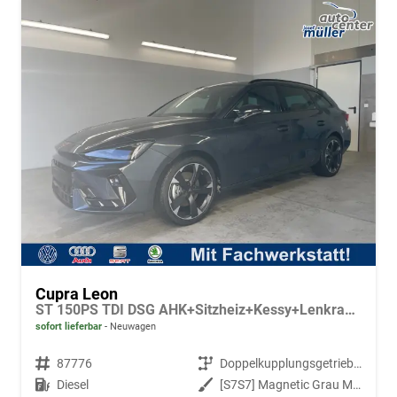
Cupra Leon
ST 150PS TDI DSG AHK+Sitzheiz+Kessy+Lenkradheiz+eHeck+Kamera+Alu18
sofort lieferbar
Neuwagen
Fahrzeugnr.
87776
Getriebe
Doppelkupplungsgetriebe (DSG)
Kraftstoff
Diesel
Außenfarbe
[S7S7] Magnetic Grau Metallic