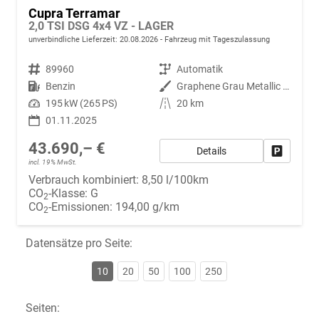
Cupra Terramar
2,0 TSI DSG 4x4 VZ - LAGER
unverbindliche Lieferzeit:
20.08.2026
Fahrzeug mit Tageszulassung
Fahrzeugnr.
89960
Getriebe
Automatik
Kraftstoff
Benzin
Außenfarbe
Graphene Grau Metallic (R6)
Leistung
195 kW (265 PS)
Kilometerstand
20 km
01.11.2025
43.690,– €
Details
Fahrzeug
incl. 19% MwSt.
Verbrauch kombiniert:
8,50 l/100km
CO
-Klasse:
G
2
CO
-Emissionen:
194,00 g/km
2
Datensätze pro Seite:
10
20
50
100
250
Seiten: