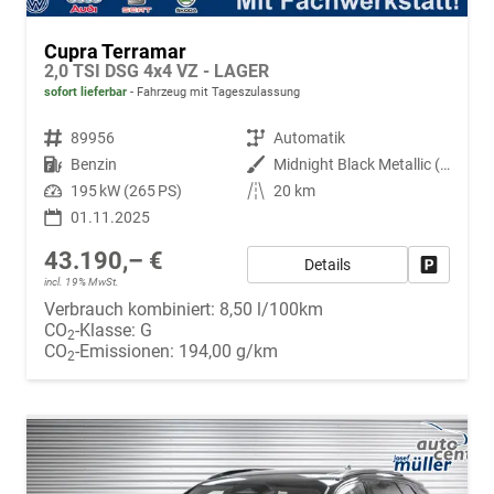
Cupra Terramar
2,0 TSI DSG 4x4 VZ - LAGER
sofort lieferbar
Fahrzeug mit Tageszulassung
Fahrzeugnr.
89956
Getriebe
Automatik
Kraftstoff
Benzin
Außenfarbe
Midnight Black Metallic (0E)
Leistung
195 kW (265 PS)
Kilometerstand
20 km
01.11.2025
43.190,– €
Details
Fahrzeug
incl. 19% MwSt.
Verbrauch kombiniert:
8,50 l/100km
CO
-Klasse:
G
2
CO
-Emissionen:
194,00 g/km
2