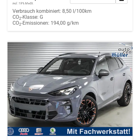
incl. 19% MwSt.
Verbrauch kombiniert:
8,50 l/100km
CO
-Klasse:
G
2
CO
-Emissionen:
194,00 g/km
2