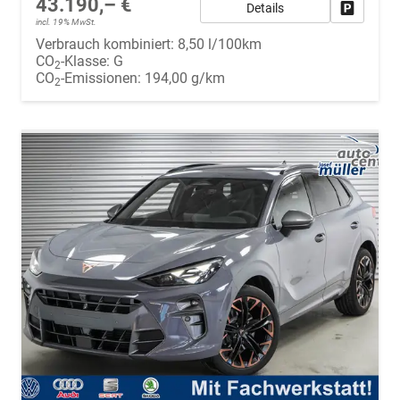
43.190,– €
Details
Fahrzeug
incl. 19% MwSt.
Verbrauch kombiniert:
8,50 l/100km
CO
-Klasse:
G
2
CO
-Emissionen:
194,00 g/km
2