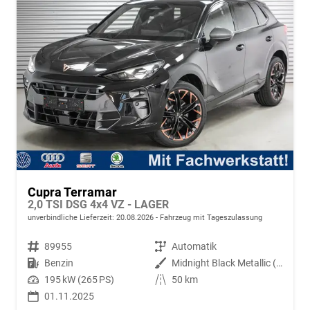
Cupra Terramar
2,0 TSI DSG 4x4 VZ - LAGER
unverbindliche Lieferzeit:
20.08.2026
Fahrzeug mit Tageszulassung
Fahrzeugnr.
89955
Getriebe
Automatik
Kraftstoff
Benzin
Außenfarbe
Midnight Black Metallic (0E)
Leistung
195 kW (265 PS)
Kilometerstand
50 km
01.11.2025