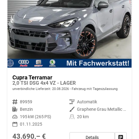
Cupra Terramar
2,0 TSI DSG 4x4 VZ - LAGER
unverbindliche Lieferzeit:
20.08.2026
Fahrzeug mit Tageszulassung
Fahrzeugnr.
89959
Getriebe
Automatik
Kraftstoff
Benzin
Außenfarbe
Graphene Grau Metallic (R6)
Leistung
195 kW (265 PS)
Kilometerstand
20 km
01.11.2025
43.690,– €
Details
Fahrzeug