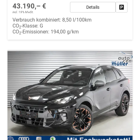
43.190,– €
Details
Fahrzeug
incl. 19% MwSt.
Verbrauch kombiniert:
8,50 l/100km
CO
-Klasse:
G
2
CO
-Emissionen:
194,00 g/km
2