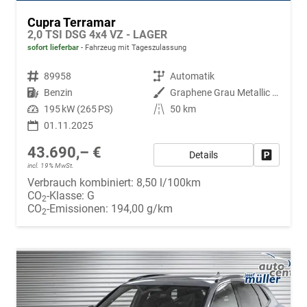
Cupra Terramar
2,0 TSI DSG 4x4 VZ - LAGER
sofort lieferbar
Fahrzeug mit Tageszulassung
Fahrzeugnr.
89958
Getriebe
Automatik
Kraftstoff
Benzin
Außenfarbe
Graphene Grau Metallic (R6)
Leistung
195 kW (265 PS)
Kilometerstand
50 km
01.11.2025
43.690,– €
Details
Fahrzeug
incl. 19% MwSt.
Verbrauch kombiniert:
8,50 l/100km
CO
-Klasse:
G
2
CO
-Emissionen:
194,00 g/km
2