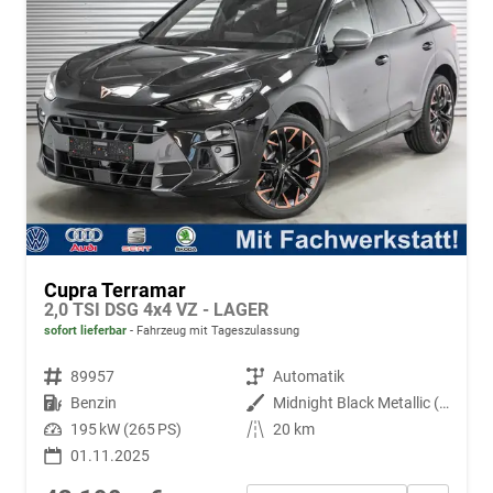
Cupra Terramar
2,0 TSI DSG 4x4 VZ - LAGER
sofort lieferbar
Fahrzeug mit Tageszulassung
Fahrzeugnr.
89957
Getriebe
Automatik
Kraftstoff
Benzin
Außenfarbe
Midnight Black Metallic (0E)
Leistung
195 kW (265 PS)
Kilometerstand
20 km
01.11.2025