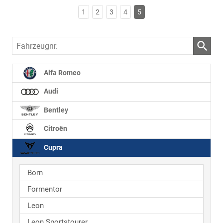
1
2
3
4
5
Fahrzeugnr.
Alfa Romeo
Audi
Bentley
Citroën
Cupra
Born
Formentor
Leon
Leon Sportstourer