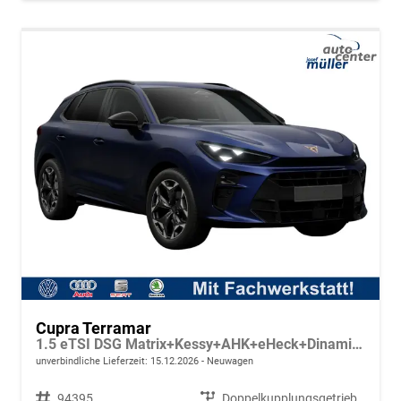
Cupra Terramar
1.5 eTSI DSG Matrix+Kessy+AHK+eHeck+Dinamica+CarPlay+eHeck+GV5
unverbindliche Lieferzeit:
15.12.2026
Neuwagen
Fahrzeugnr.
94395
Getriebe
Doppelkupplungsgetriebe (DSG)