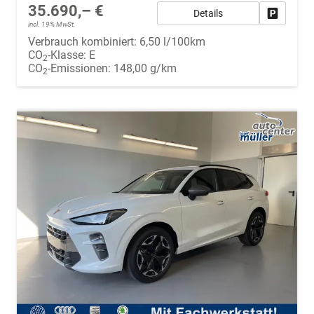
35.690,– €
Details
Fahrzeug
incl. 19% MwSt.
Verbrauch kombiniert:
6,50 l/100km
CO
-Klasse:
E
2
CO
-Emissionen:
148,00 g/km
2