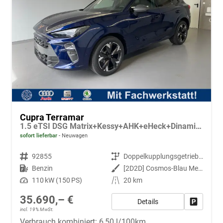
Cupra Terramar
1.5 eTSI DSG Matrix+Kessy+AHK+eHeck+Dinamica+CarPlay+eHeck+GV5
sofort lieferbar
Neuwagen
Fahrzeugnr.
92855
Getriebe
Doppelkupplungsgetriebe (DSG)
Kraftstoff
Benzin
Außenfarbe
[2D2D] Cosmos-Blau Metallic
Leistung
110 kW (150 PS)
Kilometerstand
20 km
35.690,– €
Details
Fahrzeug
incl. 19% MwSt.
Verbrauch kombiniert:
6,50 l/100km