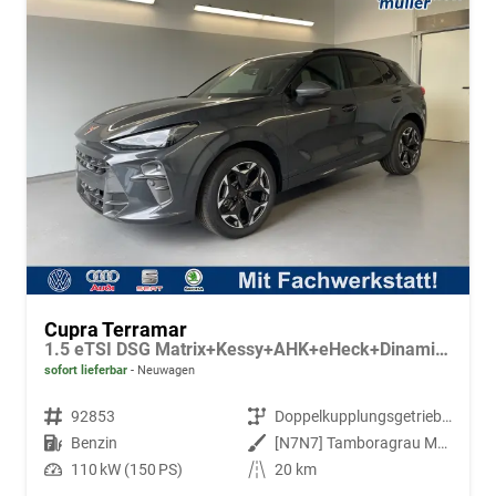
Cupra Terramar
1.5 eTSI DSG Matrix+Kessy+AHK+eHeck+Dinamica+CarPlay+eHeck+GV5
sofort lieferbar
Neuwagen
Fahrzeugnr.
92853
Getriebe
Doppelkupplungsgetriebe (DSG)
Kraftstoff
Benzin
Außenfarbe
[N7N7] Tamboragrau Metallic
Leistung
110 kW (150 PS)
Kilometerstand
20 km