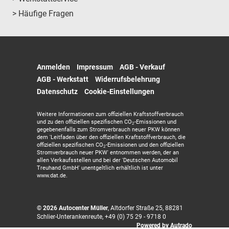
> Häufige Fragen
Anmelden
Impressum
AGB - Verkauf
AGB - Werkstatt
Widerrufsbelehrung
Datenschutz
Cookie-Einstellungen
Weitere Informationen zum offiziellen Kraftstoffverbrauch
und zu den offiziellen spezifischen CO
-Emissionen und
2
gegebenenfalls zum Stromverbrauch neuer PKW können
dem 'Leitfaden über den offiziellen Kraftstoffverbrauch, die
offiziellen spezifischen CO
-Emissionen und den offiziellen
2
Stromverbrauch neuer PKW' entnommen werden, der an
allen Verkaufsstellen und bei der 'Deutschen Automobil
Treuhand GmbH' unentgeltlich erhältlich ist unter
www.dat.de.
© 2026
Autocenter Müller
,
Altdorfer Straße 25
,
88281
Schlier-Unterankenreute,
+49 (0) 75 29 - 9718 0
Powered by Autrado