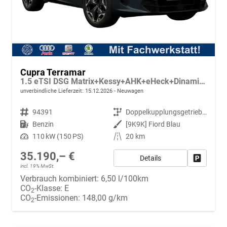
Cupra Terramar
1.5 eTSI DSG Matrix+Kessy+AHK+eHeck+Dinamica+CarPlay+eHeck+GV5
unverbindliche Lieferzeit:
15.12.2026
Neuwagen
Fahrzeugnr.
94391
Getriebe
Doppelkupplungsgetriebe (DSG)
Kraftstoff
Benzin
Außenfarbe
[9K9K] Fiord Blau
Leistung
110 kW (150 PS)
Kilometerstand
20 km
35.190,– €
Details
Fahrzeug
incl. 19% MwSt.
Verbrauch kombiniert:
6,50 l/100km
CO
-Klasse:
E
2
CO
-Emissionen:
148,00 g/km
2