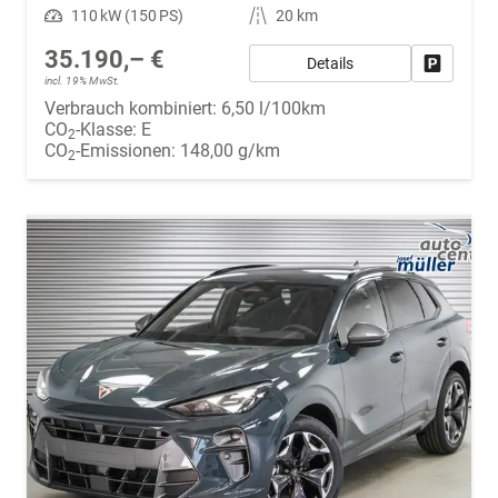
Leistung
110 kW (150 PS)
Kilometerstand
20 km
35.190,– €
Details
Fahrzeug
incl. 19% MwSt.
Verbrauch kombiniert:
6,50 l/100km
CO
-Klasse:
E
2
CO
-Emissionen:
148,00 g/km
2