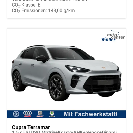
CO
-Klasse:
E
2
CO
-Emissionen:
148,00 g/km
2
Cupra Terramar
1.5 eTSI DSG Matrix+Kessy+AHK+eHeck+Dinamica+CarPlay+eHeck+GV5