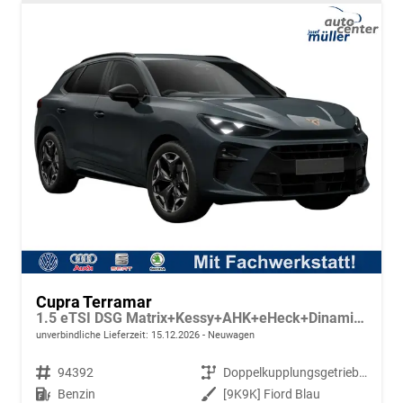
Cupra Terramar
1.5 eTSI DSG Matrix+Kessy+AHK+eHeck+Dinamica+CarPlay+eHeck+GV5
unverbindliche Lieferzeit:
15.12.2026
Neuwagen
Fahrzeugnr.
94392
Getriebe
Doppelkupplungsgetriebe (DSG)
Kraftstoff
Benzin
Außenfarbe
[9K9K] Fiord Blau