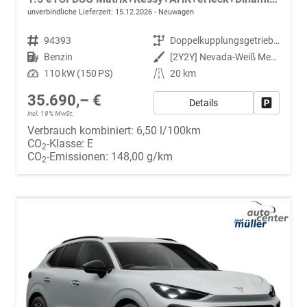
unverbindliche Lieferzeit:
15.12.2026
Neuwagen
Fahrzeugnr.
94393
Getriebe
Doppelkupplungsgetriebe (DSG)
Kraftstoff
Benzin
Außenfarbe
[2Y2Y] Nevada-Weiß Metallic
Leistung
110 kW (150 PS)
Kilometerstand
20 km
35.690,– €
Details
Fahrzeug
incl. 19% MwSt.
Verbrauch kombiniert:
6,50 l/100km
CO
-Klasse:
E
2
CO
-Emissionen:
148,00 g/km
2