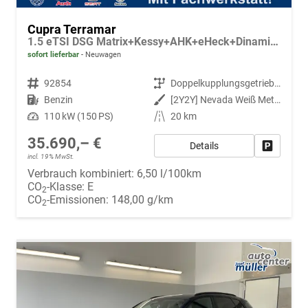
Cupra Terramar
1.5 eTSI DSG Matrix+Kessy+AHK+eHeck+Dinamica+CarPlay+eHeck+GV5
sofort lieferbar
Neuwagen
Fahrzeugnr.
92854
Getriebe
Doppelkupplungsgetriebe (DSG)
Kraftstoff
Benzin
Außenfarbe
[2Y2Y] Nevada Weiß Metallic
Leistung
110 kW (150 PS)
Kilometerstand
20 km
35.690,– €
Details
Fahrzeug
incl. 19% MwSt.
Verbrauch kombiniert:
6,50 l/100km
CO
-Klasse:
E
2
CO
-Emissionen:
148,00 g/km
2