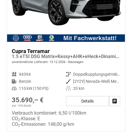
Cupra Terramar
1.5 eTSI DSG Matrix+Kessy+AHK+eHeck+Dinamica+CarPlay+eHeck+GV5
unverbindliche Lieferzeit:
15.12.2026
Neuwagen
Fahrzeugnr.
94394
Getriebe
Doppelkupplungsgetriebe (DSG)
Kraftstoff
Benzin
Außenfarbe
[2Y2Y] Nevada-Weiß Metallic
Leistung
110 kW (150 PS)
Kilometerstand
20 km
35.690,– €
Details
Fahrzeug
incl. 19% MwSt.
Verbrauch kombiniert:
6,50 l/100km
CO
-Klasse:
E
2
CO
-Emissionen:
148,00 g/km
2