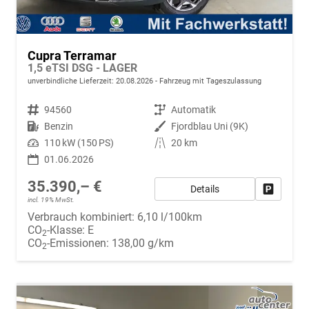
Cupra Terramar
1,5 eTSI DSG - LAGER
unverbindliche Lieferzeit:
20.08.2026
Fahrzeug mit Tageszulassung
Fahrzeugnr.
94560
Getriebe
Automatik
Kraftstoff
Benzin
Außenfarbe
Fjordblau Uni (9K)
Leistung
110 kW (150 PS)
Kilometerstand
20 km
01.06.2026
35.390,– €
Details
Fahrzeug
incl. 19% MwSt.
Verbrauch kombiniert:
6,10 l/100km
CO
-Klasse:
E
2
CO
-Emissionen:
138,00 g/km
2