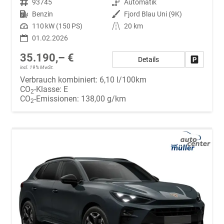
Fahrzeugnr.
93745
Getriebe
Automatik
Kraftstoff
Benzin
Außenfarbe
Fjord Blau Uni (9K)
Leistung
110 kW (150 PS)
Kilometerstand
20 km
01.02.2026
35.190,– €
Details
Fahrzeug
incl. 19% MwSt.
Verbrauch kombiniert:
6,10 l/100km
CO
-Klasse:
E
2
CO
-Emissionen:
138,00 g/km
2