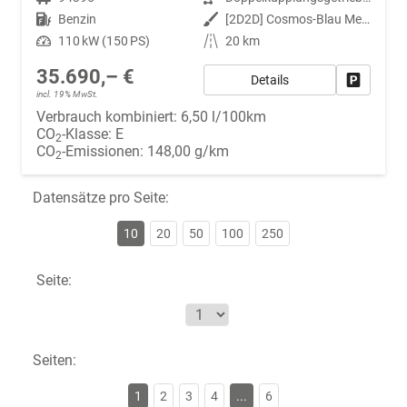
Kraftstoff
Benzin
Außenfarbe
[2D2D] Cosmos-Blau Metallic
Leistung
110 kW (150 PS)
Kilometerstand
20 km
35.690,– €
Details
Fahrzeug
incl. 19% MwSt.
Verbrauch kombiniert:
6,50 l/100km
CO
-Klasse:
E
2
CO
-Emissionen:
148,00 g/km
2
Datensätze pro Seite:
10
20
50
100
250
Seite:
Seiten:
1
2
3
4
...
6