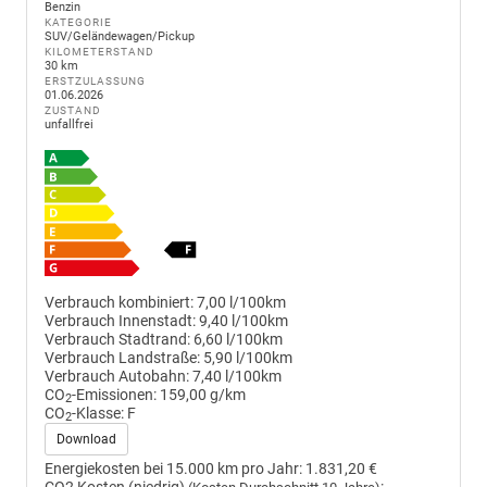
Benzin
KATEGORIE
SUV/Geländewagen/Pickup
KILOMETERSTAND
30 km
ERSTZULASSUNG
01.06.2026
ZUSTAND
unfallfrei
Verbrauch kombiniert:
7,00 l/100km
Verbrauch Innenstadt:
9,40 l/100km
Verbrauch Stadtrand:
6,60 l/100km
Verbrauch Landstraße:
5,90 l/100km
Verbrauch Autobahn:
7,40 l/100km
CO
-Emissionen:
159,00 g/km
2
CO
-Klasse:
F
2
Download
Energiekosten bei 15.000 km pro Jahr:
1.831,20 €