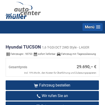
Menü
Hyundai TUCSON
1,6 T-GDi DCT 2WD Style - LAGER
Fahrzeugnr.:
93753
sofort lieferbar
Fahrzeug mit Tageszulassung
29.690,– €
Gesamtpreis
incl. 19% MwSt., den Kosten für Überführung und Zulassungspapieren
Fahrzeug bestellen
Wir rufen Sie an