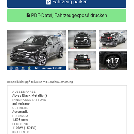
Fahrzeug parken
PDF-Datei, Fahrzeugexposé drucken
+17
Beispielbilder, ggf. teilweise mit Sonderausstattung
AUSSENFARBE
Abyss Black Metallic ()
INNENAUSSTATTUNG
auf Anfrage
GETRIEBE
Automatik
HUBRAUM
1.598 ccm
LEISTUNG
110 kW (150 PS)
KRAFTSTOFF