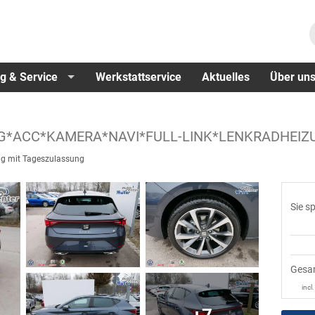
g & Service
Werkstattservice
Aktuelles
Über un
DSG*ACC*KAMERA*NAVI*FULL-LINK*LENKRADHEI
g mit Tageszulassung
Sie s
Gesa
incl