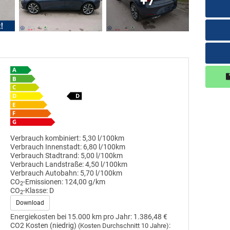
+7
Verbrauch kombiniert:
5,30 l/100km
Verbrauch Innenstadt:
6,80 l/100km
Verbrauch Stadtrand:
5,00 l/100km
Verbrauch Landstraße:
4,50 l/100km
Verbrauch Autobahn:
5,70 l/100km
CO
-Emissionen:
124,00 g/km
2
CO
-Klasse:
D
2
Download
Energiekosten bei 15.000 km pro Jahr:
1.386,48 €
CO2 Kosten (niedrig)
:
(Kosten Durchschnitt 10 Jahre)