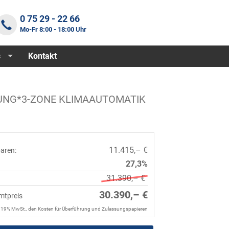
0 75 29 - 22 66
Mo-Fr 8:00 - 18:00 Uhr
s
Kontakt
ZUNG*3-ZONE KLIMAAUTOMATIK
11.415,– €
paren:
27,3%
31.390,– €
30.390,– €
mtpreis
. 19% MwSt., den Kosten für Überführung und Zulassungspapieren