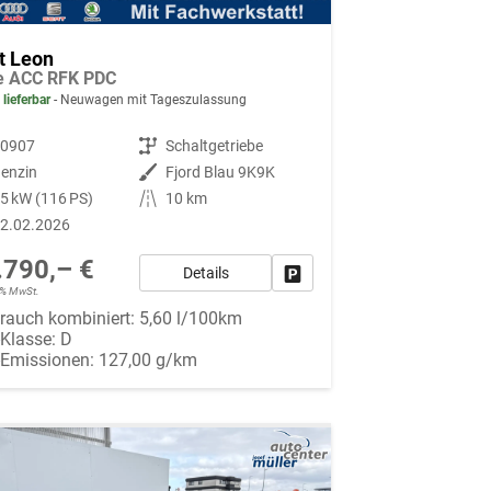
t Leon
le ACC RFK PDC
 lieferbar
Neuwagen mit Tageszulassung
90907
Getriebe
Schaltgetriebe
enzin
Außenfarbe
Fjord Blau 9K9K
5 kW (116 PS)
Kilometerstand
10 km
2.02.2026
.790,– €
Details
Fahrzeug parken
19% MwSt.
rauch kombiniert:
5,60 l/100km
-Klasse:
D
-Emissionen:
127,00 g/km