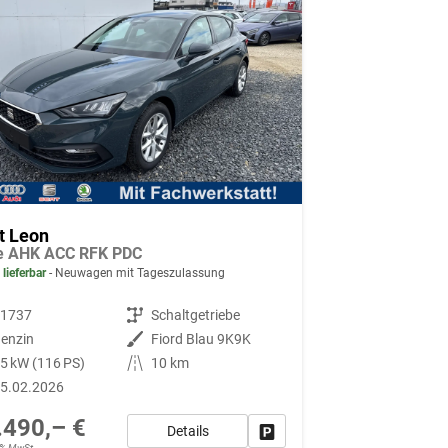
t Leon
le AHK ACC RFK PDC
 lieferbar
Neuwagen mit Tageszulassung
91737
Getriebe
Schaltgetriebe
enzin
Außenfarbe
Fiord Blau 9K9K
5 kW (116 PS)
Kilometerstand
10 km
5.02.2026
.490,– €
Details
Fahrzeug parken
19% MwSt.