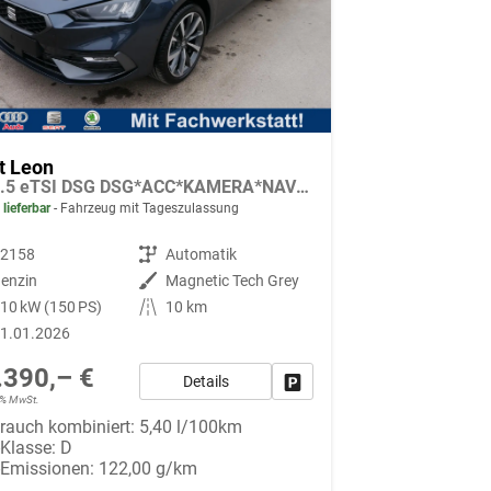
t Leon
FR 1.5 eTSI DSG DSG*ACC*KAMERA*NAVI*FULL-LINK*LENKRADHEIZUNG*3-ZONE KLIMAAUTOMATIK
 lieferbar
Fahrzeug mit Tageszulassung
92158
Getriebe
Automatik
enzin
Außenfarbe
Magnetic Tech Grey
10 kW (150 PS)
Kilometerstand
10 km
1.01.2026
.390,– €
Details
Fahrzeug parken
19% MwSt.
rauch kombiniert:
5,40 l/100km
-Klasse:
D
-Emissionen:
122,00 g/km