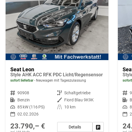
Seat Leon
Sea
Style AHK ACC RFK PDC Licht/Regensensor
Sty
sofort lieferbar
Neuwagen mit Tageszulassung
sofort
Fahrzeugnr.
90908
Getriebe
Schaltgetriebe
Fahrzeugnr.
Kraftstoff
Benzin
Außenfarbe
Fiord Blau 9K9K
Kraftstoff
B
Leistung
85 kW (116 PS)
Kilometerstand
10 km
Leistung
8
02.02.2026
2
23.790,– €
24
Details
Fahrzeug parken
incl. 19% MwSt.
incl. 