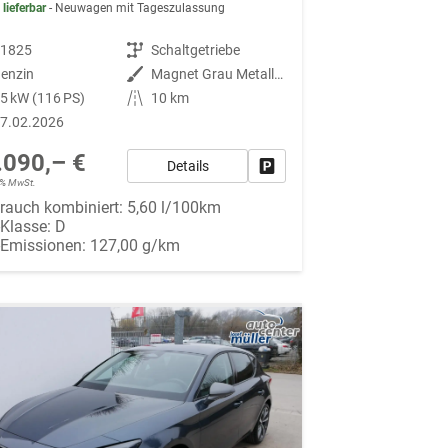
 lieferbar
Neuwagen mit Tageszulassung
91825
Getriebe
Schaltgetriebe
enzin
Außenfarbe
Magnet Grau Metallic S7S7
5 kW (116 PS)
Kilometerstand
10 km
7.02.2026
.090,– €
Details
Fahrzeug parken
19% MwSt.
rauch kombiniert:
5,60 l/100km
-Klasse:
D
-Emissionen:
127,00 g/km