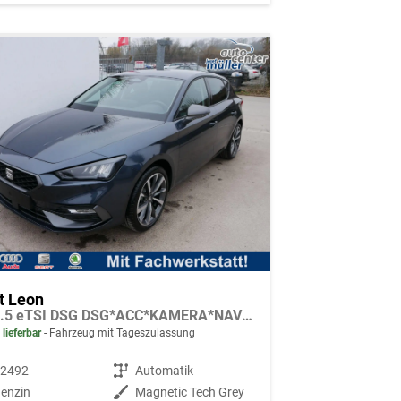
t Leon
FR 1.5 eTSI DSG DSG*ACC*KAMERA*NAVI*FULL-LINK*LENKRADHEIZUNG*3-ZONE KLIMAAUTOMATIK
 lieferbar
Fahrzeug mit Tageszulassung
92492
Getriebe
Automatik
enzin
Außenfarbe
Magnetic Tech Grey