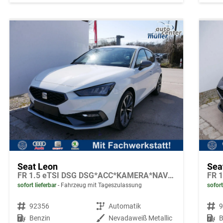
Seat Leon
Sea
FR 1.5 eTSI DSG DSG*ACC*KAMERA*NAVI*FULL-LINK*LENKRADHEIZUNG*3-ZONE KLIMAAUTOMATIK
sofort lieferbar
Fahrzeug mit Tageszulassung
sofort
Fahrzeugnr.
92356
Getriebe
Automatik
Fahrzeugnr.
Kraftstoff
Benzin
Außenfarbe
Nevadaweiß Metallic
Kraftstoff
B