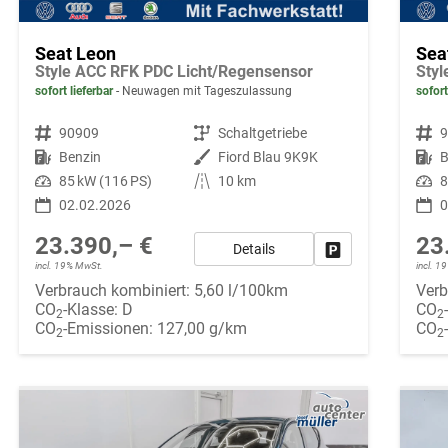
Seat Leon
Sea
Style ACC RFK PDC Licht/Regensensor
Sty
sofort lieferbar
Neuwagen mit Tageszulassung
sofort
Fahrzeugnr.
90909
Getriebe
Schaltgetriebe
Fahrzeugnr.
Kraftstoff
Benzin
Außenfarbe
Fiord Blau 9K9K
Kraftstoff
B
Leistung
85 kW (116 PS)
Kilometerstand
10 km
Leistung
8
02.02.2026
0
23.390,– €
23
Details
Fahrzeug parken
incl. 19% MwSt.
incl. 
Verbrauch kombiniert:
5,60 l/100km
Verb
CO
-Klasse:
D
CO
2
2
CO
-Emissionen:
127,00 g/km
CO
2
2