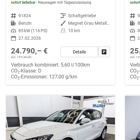
sofort lieferbar
Neuwagen mit Tageszulassung
sofort
Fahrzeugnr.
91824
Getriebe
Schaltgetriebe
Fahrzeugnr.
Kraftstoff
Benzin
Außenfarbe
Magnet Grau Metallic S7S7
Kraftstoff
B
Leistung
85 kW (116 PS)
Kilometerstand
10 km
Leistung
8
27.02.2026
2
24.790,– €
25
Details
Fahrzeug parken
incl. 19% MwSt.
incl. 
Verbrauch kombiniert:
5,60 l/100km
Verb
CO
-Klasse:
D
CO
2
2
CO
-Emissionen:
127,00 g/km
CO
2
2