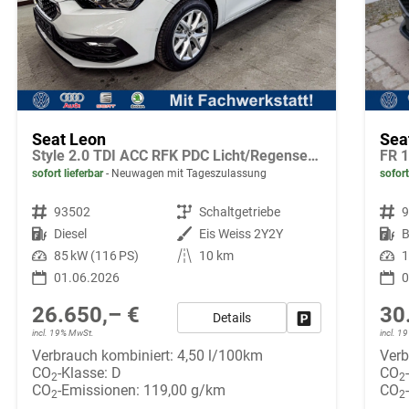
Seat Leon
Sea
Style 2.0 TDI ACC RFK PDC Licht/Regensensor LED
sofort lieferbar
Neuwagen mit Tageszulassung
sofort
Fahrzeugnr.
93502
Getriebe
Schaltgetriebe
Fahrzeugnr.
Kraftstoff
Diesel
Außenfarbe
Eis Weiss 2Y2Y
Kraftstoff
B
Leistung
85 kW (116 PS)
Kilometerstand
10 km
Leistung
1
01.06.2026
0
26.650,– €
30
Details
Fahrzeug parken
incl. 19% MwSt.
incl. 
Verbrauch kombiniert:
4,50 l/100km
Verb
CO
-Klasse:
D
CO
2
2
CO
-Emissionen:
119,00 g/km
CO
2
2