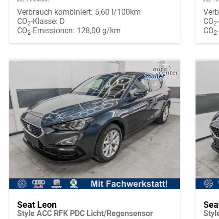
Verbrauch kombiniert:
5,60 l/100km
Verb
CO
-Klasse:
D
CO
2
2
CO
-Emissionen:
128,00 g/km
CO
2
2
Seat Leon
Sea
Style ACC RFK PDC Licht/Regensensor
Sty