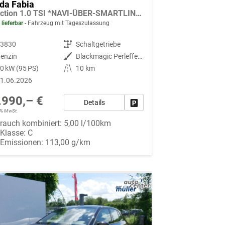
da Fabia
Selection 1.0 TSI *NAVI-ÜBER-SMARTLINK*PDC-HI*LED*SHZ*KLIMA*RADIO
 lieferbar
Fahrzeug mit Tageszulassung
93830
Getriebe
Schaltgetriebe
enzin
Außenfarbe
Blackmagic Perleffekt
0 kW (95 PS)
Kilometerstand
10 km
1.06.2026
.990,– €
Details
Fahrzeug parken
19% MwSt.
rauch kombiniert:
5,00 l/100km
-Klasse:
C
-Emissionen:
113,00 g/km