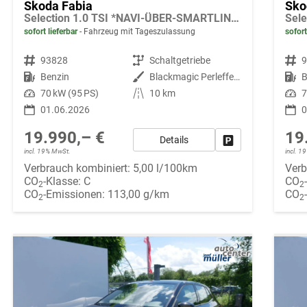
Skoda Fabia
Sko
Selection 1.0 TSI *NAVI-ÜBER-SMARTLINK*PDC-HI*LED*SHZ*KLIMA*RADIO
sofort lieferbar
Fahrzeug mit Tageszulassung
sofort
Fahrzeugnr.
93828
Getriebe
Schaltgetriebe
Fahrzeugnr.
Kraftstoff
Benzin
Außenfarbe
Blackmagic Perleffekt
Kraftstoff
B
Leistung
70 kW (95 PS)
Kilometerstand
10 km
Leistung
7
01.06.2026
0
19.990,– €
19
Details
Fahrzeug parken
incl. 19% MwSt.
incl. 
Verbrauch kombiniert:
5,00 l/100km
Verb
CO
-Klasse:
C
CO
2
2
CO
-Emissionen:
113,00 g/km
CO
2
2