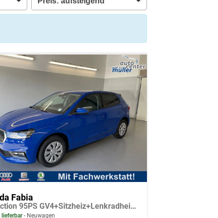
da Fabia
Selection 95PS GV4+Sitzheiz+Lenkradheiz+Climatronic+Sunset+AppConnect+PDC
 lieferbar
Neuwagen