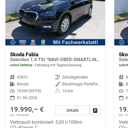
Skoda Fabia
Sko
Selection 1.0 TSI *NAVI-ÜBER-SMARTLINK*PDC-HI*LED*SHZ*KLIMA*RADIO
sofort lieferbar
Fahrzeug mit Tageszulassung
sofort
Fahrzeugnr.
93831
Getriebe
Schaltgetriebe
Fahrzeugnr.
Kraftstoff
Benzin
Außenfarbe
Blackmagic Perleffekt
Kraftstoff
B
Leistung
70 kW (95 PS)
Kilometerstand
10 km
Leistung
7
01.06.2026
0
19.990,– €
19
Details
Fahrzeug parken
incl. 19% MwSt.
incl. 
Verbrauch kombiniert:
5,00 l/100km
Verb
CO
-Klasse:
C
CO