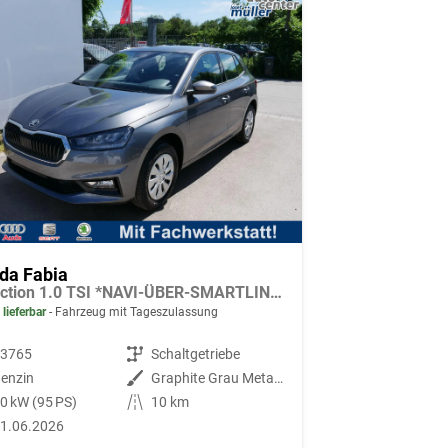
da Fabia
Selection 1.0 TSI *NAVI-ÜBER-SMARTLINK*PDC-HI*LED*SHZ*KLIMA*RADIO
 lieferbar
Fahrzeug mit Tageszulassung
93765
Getriebe
Schaltgetriebe
enzin
Außenfarbe
Graphite Grau Metallic
0 kW (95 PS)
Kilometerstand
10 km
1.06.2026