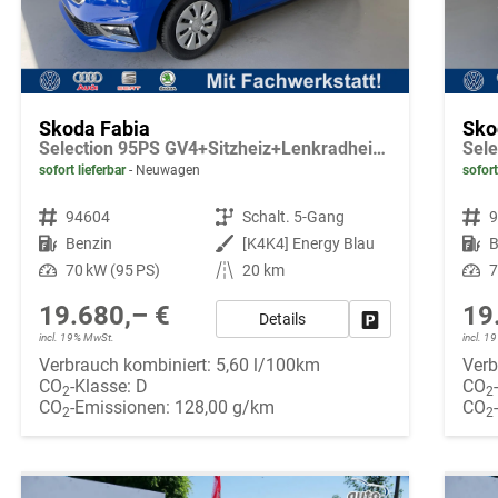
Skoda Fabia
Sko
Selection 95PS GV4+Sitzheiz+Lenkradheiz+Climatronic+Sunset+AppConnect+PDC
sofort lieferbar
Neuwagen
sofort
Fahrzeugnr.
94604
Getriebe
Schalt. 5-Gang
Fahrzeugnr.
Kraftstoff
Benzin
Außenfarbe
[K4K4] Energy Blau
Kraftstoff
B
Leistung
70 kW (95 PS)
Kilometerstand
20 km
Leistung
7
19.680,– €
19
Details
Fahrzeug parken
incl. 19% MwSt.
incl. 
Verbrauch kombiniert:
5,60 l/100km
Verb
CO
-Klasse:
D
CO
2
2
CO
-Emissionen:
128,00 g/km
CO
2
2