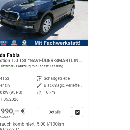
da Fabia
Selection 1.0 TSI *NAVI-ÜBER-SMARTLINK*PDC-HI*LED*SHZ*KLIMA*RADIO
 lieferbar
Fahrzeug mit Tageszulassung
94153
Getriebe
Schaltgetriebe
enzin
Außenfarbe
Blackmagic Perleffekt
0 kW (95 PS)
Kilometerstand
10 km
1.06.2026
.990,– €
Details
Fahrzeug parken
19% MwSt.
rauch kombiniert:
5,00 l/100km
-Klasse:
C