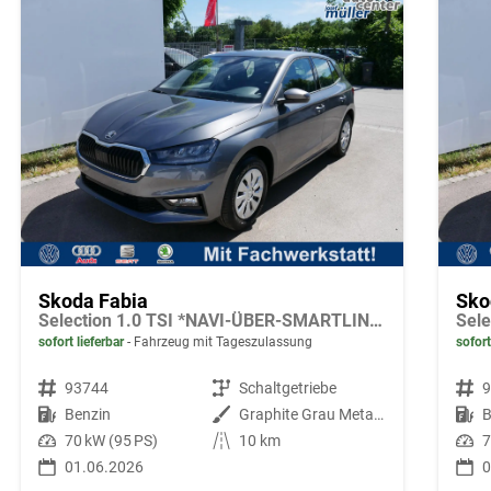
Skoda Fabia
Sko
Selection 1.0 TSI *NAVI-ÜBER-SMARTLINK*PDC-HI*LED*SHZ*KLIMA*RADIO
sofort lieferbar
Fahrzeug mit Tageszulassung
sofort
Fahrzeugnr.
93744
Getriebe
Schaltgetriebe
Fahrzeugnr.
Kraftstoff
Benzin
Außenfarbe
Graphite Grau Metallic
Kraftstoff
B
Leistung
70 kW (95 PS)
Kilometerstand
10 km
Leistung
7
01.06.2026
0