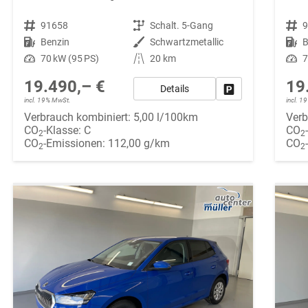
Fahrzeugnr.
91658
Getriebe
Schalt. 5-Gang
Fahrzeugnr.
Kraftstoff
Benzin
Außenfarbe
Schwartzmetallic
Kraftstoff
B
Leistung
70 kW (95 PS)
Kilometerstand
20 km
Leistung
7
19.490,– €
19
Details
Fahrzeug parken
incl. 19% MwSt.
incl. 
Verbrauch kombiniert:
5,00 l/100km
Verb
CO
-Klasse:
C
CO
2
2
CO
-Emissionen:
112,00 g/km
CO
2
2