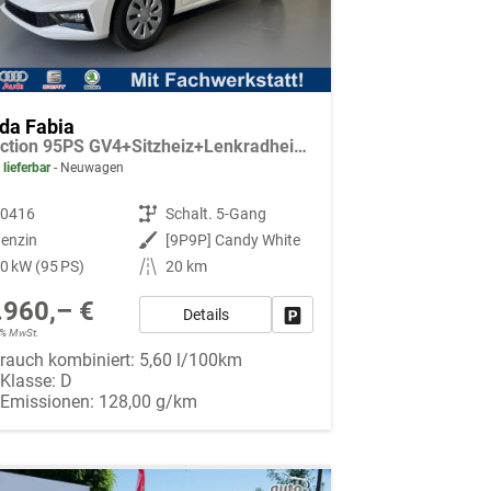
da Fabia
Selection 95PS GV4+Sitzheiz+Lenkradheiz+Climatronic+Sunset+AppConnect+PDC
 lieferbar
Neuwagen
90416
Getriebe
Schalt. 5-Gang
enzin
Außenfarbe
[9P9P] Candy White
0 kW (95 PS)
Kilometerstand
20 km
.960,– €
Details
Fahrzeug parken
19% MwSt.
rauch kombiniert:
5,60 l/100km
-Klasse:
D
-Emissionen:
128,00 g/km