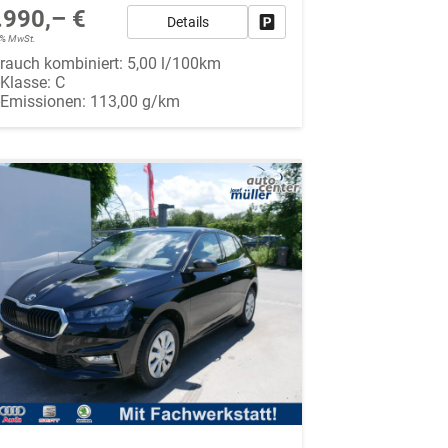
.990,– €
Details
Fahrzeug parken
19% MwSt.
rauch kombiniert:
5,00 l/100km
-Klasse:
C
-Emissionen:
113,00 g/km