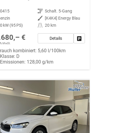
90415
Getriebe
Schalt. 5-Gang
enzin
Außenfarbe
[K4K4] Energy Blau
0 kW (95 PS)
Kilometerstand
20 km
.680,– €
Details
Fahrzeug parken
19% MwSt.
rauch kombiniert:
5,60 l/100km
-Klasse:
D
-Emissionen:
128,00 g/km