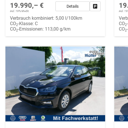
19.990,– €
19
Details
Fahrzeug parken
incl. 19% MwSt.
incl. 
Verbrauch kombiniert:
5,00 l/100km
Verb
CO
-Klasse:
C
CO
2
2
CO
-Emissionen:
113,00 g/km
CO
2
2