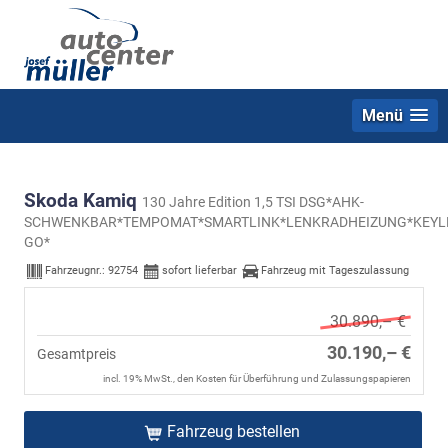
Menü
Skoda Kamiq
130 Jahre Edition 1,5 TSI DSG*AHK-
SCHWENKBAR*TEMPOMAT*SMARTLINK*LENKRADHEIZUNG*KEYL
GO*
Fahrzeugnr.:
92754
sofort lieferbar
Fahrzeug mit Tageszulassung
30.890,– €
30.190,– €
Gesamtpreis
incl. 19% MwSt., den Kosten für Überführung und Zulassungspapieren
Fahrzeug bestellen