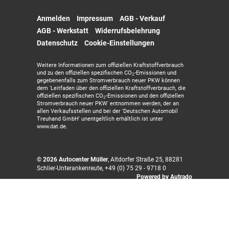
Anmelden
Impressum
AGB - Verkauf
AGB - Werkstatt
Widerrufsbelehrung
Datenschutz
Cookie-Einstellungen
Weitere Informationen zum offiziellen Kraftstoffverbrauch
und zu den offiziellen spezifischen CO
-Emissionen und
2
gegebenenfalls zum Stromverbrauch neuer PKW können
dem 'Leitfaden über den offiziellen Kraftstoffverbrauch, die
offiziellen spezifischen CO
-Emissionen und den offiziellen
2
Stromverbrauch neuer PKW' entnommen werden, der an
allen Verkaufsstellen und bei der 'Deutschen Automobil
Treuhand GmbH' unentgeltlich erhältlich ist unter
www.dat.de.
© 2026
Autocenter Müller
,
Altdorfer Straße 25
,
88281
Schlier-Unterankenreute,
+49 (0) 75 29 - 9718 0
Powered by Autrado