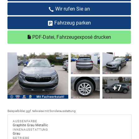
Wir rufen Sie an
Fahrzeug parken
PDF-Datei, Fahrzeugexposé drucken
+7
Beispielbilder, ggf. teilweise mit Sonderausstattung
AUSSENFARBE
Graphite Grau Metallic
INNENAUSSTATTUNG
Grau
GETRIEBE