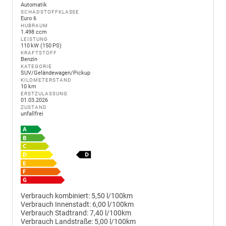
Automatik
SCHADSTOFFKLASSE
Euro 6
HUBRAUM
1.498 ccm
LEISTUNG
110 kW (150 PS)
KRAFTSTOFF
Benzin
KATEGORIE
SUV/Geländewagen/Pickup
KILOMETERSTAND
10 km
ERSTZULASSUNG
01.03.2026
ZUSTAND
unfallfrei
Verbrauch kombiniert:
5,50 l/100km
Verbrauch Innenstadt:
6,00 l/100km
Verbrauch Stadtrand:
7,40 l/100km
Verbrauch Landstraße:
5,00 l/100km