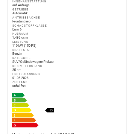
INNENAUSSTATTUNG
auf Anfrage
GETRIEBE
Automatik
ANTRIEBSACHSE
Frontantrieb
SCHADSTOFFKLASSE
Euro 6
HUBRAUM
1.498 ccm
LEISTUNG
110 kW (150 PS)
KRAFTSTOFF
Benzin
KATEGORIE
SUV/Geländewagen/Pickup
KILOMETERSTAND
25 km
ERSTZULASSUNG
01.08.2026
ZUSTAND
unfallfrei