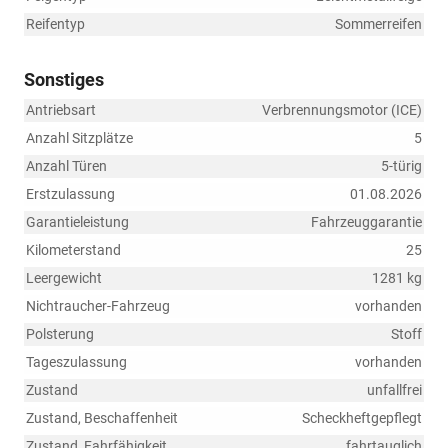
Reifentyp
Sommerreifen
Sonstiges
Antriebsart
Verbrennungsmotor (ICE)
Anzahl Sitzplätze
5
Anzahl Türen
5-türig
Erstzulassung
01.08.2026
Garantieleistung
Fahrzeuggarantie
Kilometerstand
25
Leergewicht
1281 kg
Nichtraucher-Fahrzeug
vorhanden
Polsterung
Stoff
Tageszulassung
vorhanden
Zustand
unfallfrei
Zustand, Beschaffenheit
Scheckheftgepflegt
Zustand, Fahrfähigkeit
fahrtauglich