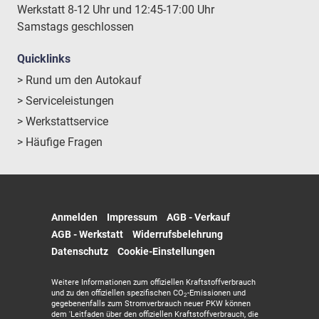
Werkstatt 8-12 Uhr und 12:45-17:00 Uhr
Samstags geschlossen
Quicklinks
> Rund um den Autokauf
> Serviceleistungen
> Werkstattservice
> Häufige Fragen
Anmelden
Impressum
AGB - Verkauf
AGB - Werkstatt
Widerrufsbelehrung
Datenschutz
Cookie-Einstellungen
Weitere Informationen zum offiziellen Kraftstoffverbrauch
und zu den offiziellen spezifischen CO
-Emissionen und
2
gegebenenfalls zum Stromverbrauch neuer PKW können
dem 'Leitfaden über den offiziellen Kraftstoffverbrauch, die