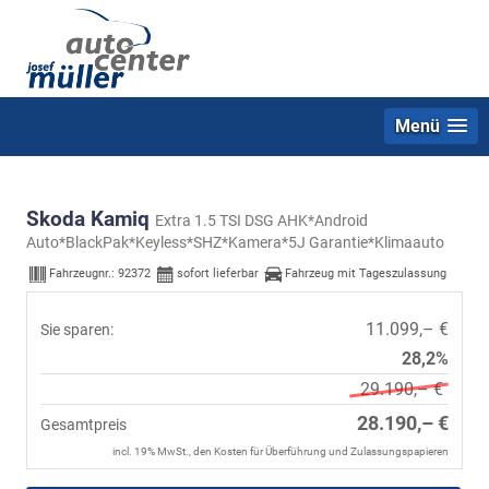
Menü
Skoda Kamiq
Extra 1.5 TSI DSG AHK*Android
Auto*BlackPak*Keyless*SHZ*Kamera*5J Garantie*Klimaauto
Fahrzeugnr.:
92372
sofort lieferbar
Fahrzeug mit Tageszulassung
11.099,– €
Sie sparen:
28,2%
29.190,– €
28.190,– €
Gesamtpreis
incl. 19% MwSt., den Kosten für Überführung und Zulassungspapieren