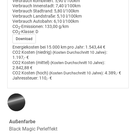
Verbrauch kombiniert:
5,90 l/100km
Verbrauch Innenstadt:
7,40 l/100km
Verbrauch Stadtrand:
5,80 l/100km
Verbrauch Landstraße:
5,10 l/100km
Verbrauch Autobahn:
6,10 l/100km
CO
-Emissionen:
133,00 g/km
2
CO
-Klasse:
D
2
Download
Energiekosten bei 15.000 km pro Jahr:
1.543,44 €
CO2 Kosten (niedrig)
:
(Kosten Durchschnitt 10 Jahre)
1.197,- €
CO2 Kosten (mittel)
:
(Kosten Durchschnitt 10 Jahre)
2.842,88 €
CO2 Kosten (hoch)
:
4.389,- €
(Kosten Durchschnitt 10 Jahre)
Jahressteuer:
110,- €
Außenfarbe
Black Magic Perleffekt