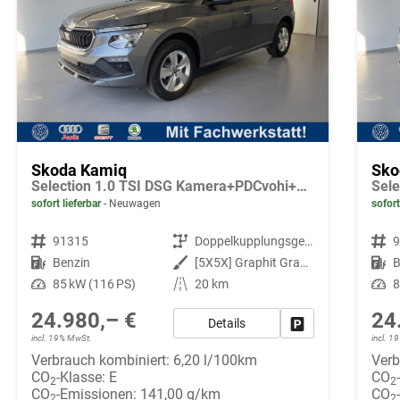
Skoda Kamiq
Sko
Selection 1.0 TSI DSG Kamera+PDCvohi+Sitzheizung+AppConnect+Sunset+Alu16
sofort lieferbar
Neuwagen
sofort
Fahrzeugnr.
91315
Getriebe
Doppelkupplungsgetriebe (DSG)
Fahrzeugnr.
Kraftstoff
Benzin
Außenfarbe
[5X5X] Graphit Grau Metallic
Kraftstoff
B
Leistung
85 kW (116 PS)
Kilometerstand
20 km
Leistung
8
24.980,– €
24
Details
Fahrzeug parken
incl. 19% MwSt.
incl. 
Verbrauch kombiniert:
6,20 l/100km
Verb
CO
-Klasse:
E
CO
2
2
CO
-Emissionen:
141,00 g/km
CO
2
2