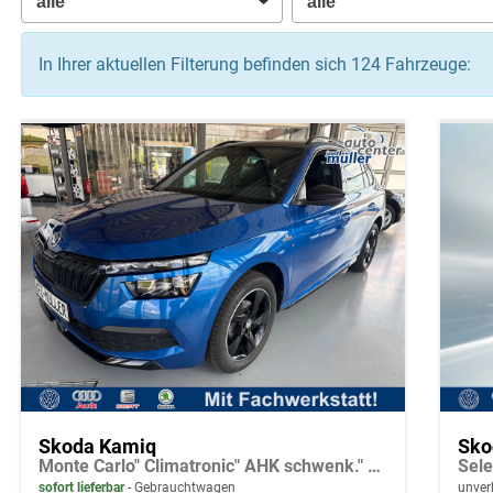
In Ihrer aktuellen Filterung befinden sich
124
Fahrzeuge:
Skoda Kamiq
Sko
Monte Carlo" Climatronic" AHK schwenk." Pano." LED" Tempo.+ACC" PDC v.+h.+Kamera
sofort lieferbar
Gebrauchtwagen
unverb