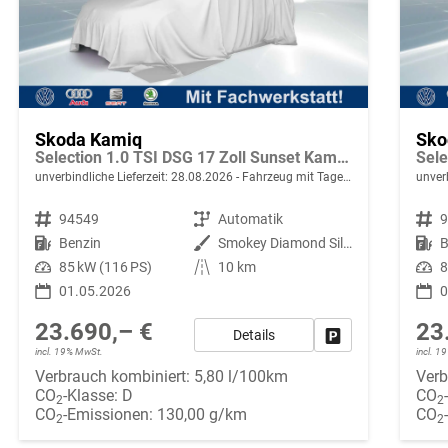
Skoda Kamiq
Sko
Selection 1.0 TSI DSG 17 Zoll Sunset Kamera PDC v+h
unverbindliche Lieferzeit:
28.08.2026
Fahrzeug mit Tageszulassung
unverb
Fahrzeugnr.
94549
Getriebe
Automatik
Fahrzeugnr.
Kraftstoff
Benzin
Außenfarbe
Smokey Diamond Silber Metallic
Kraftstoff
B
Leistung
85 kW (116 PS)
Kilometerstand
10 km
Leistung
8
01.05.2026
0
23.690,– €
23
Details
Fahrzeug parken
incl. 19% MwSt.
incl. 
Verbrauch kombiniert:
5,80 l/100km
Verb
CO
-Klasse:
D
CO
2
2
CO
-Emissionen:
130,00 g/km
CO
2
2