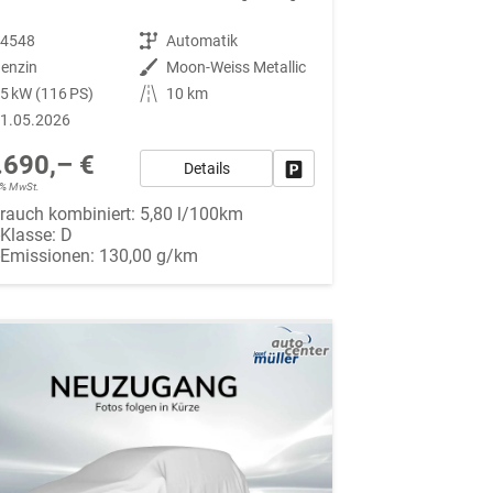
94548
Getriebe
Automatik
enzin
Außenfarbe
Moon-Weiss Metallic
5 kW (116 PS)
Kilometerstand
10 km
1.05.2026
.690,– €
Details
Fahrzeug parken
19% MwSt.
rauch kombiniert:
5,80 l/100km
-Klasse:
D
-Emissionen:
130,00 g/km