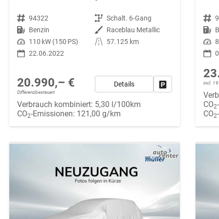
Fahrzeugnr.
94322
Getriebe
Schalt. 6-Gang
Fahrzeugnr.
Kraftstoff
Benzin
Außenfarbe
Raceblau Metallic
Kraftstoff
B
Leistung
110 kW (150 PS)
Kilometerstand
57.125 km
Leistung
8
22.06.2022
0
23
20.990,– €
Details
incl. 
Fahrzeug parken
Differenzbesteuert
Verb
Verbrauch kombiniert:
5,30 l/100km
CO
2
CO
-Emissionen:
121,00 g/km
CO
2
2