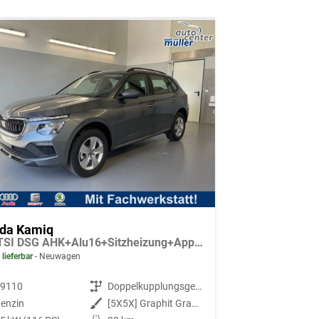
da Kamiq
1.0 TSI DSG AHK+Alu16+Sitzheizung+AppConnect+GV5+LED+Nebel+Klima
 lieferbar
Neuwagen
89110
Getriebe
Doppelkupplungsgetriebe (DSG)
enzin
Außenfarbe
[5X5X] Graphit Grau Metallic