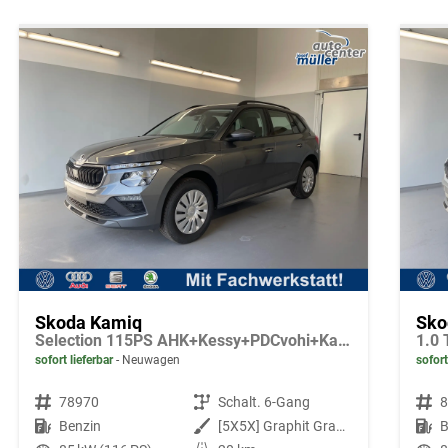
Skoda Kamiq
Sko
Selection 115PS AHK+Kessy+PDCvohi+Kamera+Climatronic+AppConnect+Sitzheizung
sofort lieferbar
Neuwagen
sofort
Fahrzeugnr.
78970
Getriebe
Schalt. 6-Gang
Fahrzeugnr.
Kraftstoff
Benzin
Außenfarbe
[5X5X] Graphit Grau Metallic
Kraftstoff
B