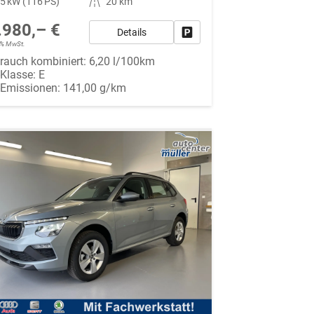
5 kW (116 PS)
Kilometerstand
20 km
.980,– €
Details
Fahrzeug parken
19% MwSt.
rauch kombiniert:
6,20 l/100km
-Klasse:
E
-Emissionen:
141,00 g/km