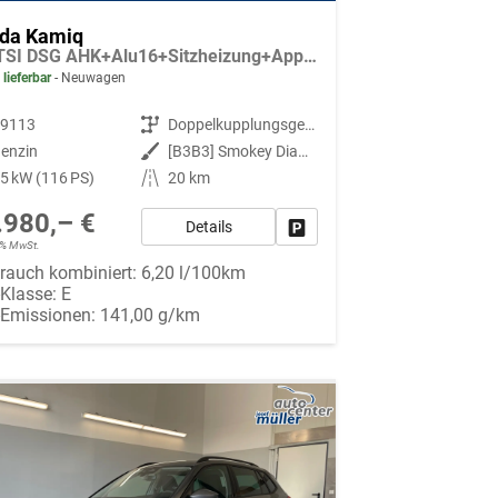
da Kamiq
1.0 TSI DSG AHK+Alu16+Sitzheizung+AppConnect+GV5+LED+Nebel+Klima
 lieferbar
Neuwagen
89113
Getriebe
Doppelkupplungsgetriebe (DSG)
enzin
Außenfarbe
[B3B3] Smokey Diamond-Silber Metallic
5 kW (116 PS)
Kilometerstand
20 km
.980,– €
Details
Fahrzeug parken
19% MwSt.
rauch kombiniert:
6,20 l/100km
-Klasse:
E
-Emissionen:
141,00 g/km