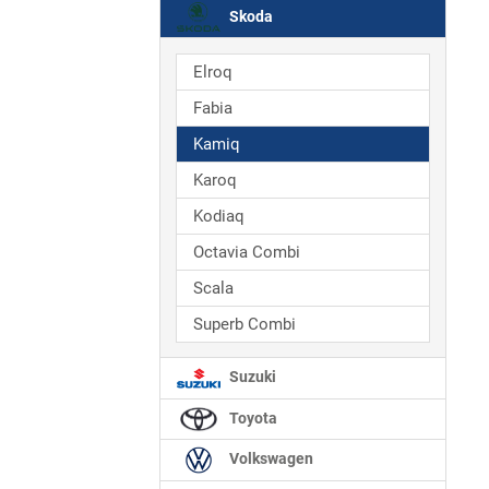
Skoda
Elroq
Fabia
Kamiq
Karoq
Kodiaq
Octavia Combi
Scala
Superb Combi
Suzuki
Toyota
Volkswagen