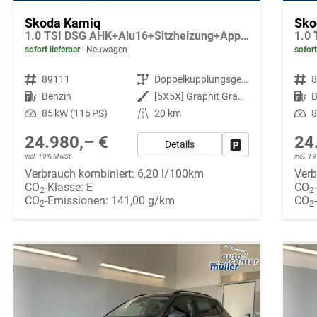
Skoda Kamiq
Sko
1.0 TSI DSG AHK+Alu16+Sitzheizung+AppConnect+GV5+LED+Nebel+Klima
sofort lieferbar
Neuwagen
sofort
Fahrzeugnr.
89111
Getriebe
Doppelkupplungsgetriebe (DSG)
Fahrzeugnr.
Kraftstoff
Benzin
Außenfarbe
[5X5X] Graphit Grau Metallic
Kraftstoff
B
Leistung
85 kW (116 PS)
Kilometerstand
20 km
Leistung
8
24.980,– €
24
Details
Fahrzeug parken
incl. 19% MwSt.
incl. 
Verbrauch kombiniert:
6,20 l/100km
Verb
CO
-Klasse:
E
CO
2
2
CO
-Emissionen:
141,00 g/km
CO
2
2