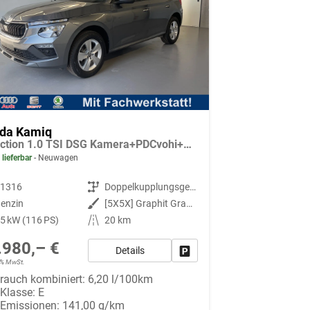
da Kamiq
Selection 1.0 TSI DSG Kamera+PDCvohi+Sitzheizung+AppConnect+Sunset+Alu16
 lieferbar
Neuwagen
91316
Getriebe
Doppelkupplungsgetriebe (DSG)
enzin
Außenfarbe
[5X5X] Graphit Grau Metallic
5 kW (116 PS)
Kilometerstand
20 km
.980,– €
Details
Fahrzeug parken
19% MwSt.
rauch kombiniert:
6,20 l/100km
-Klasse:
E
-Emissionen:
141,00 g/km