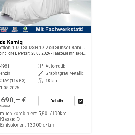
da Kamiq
Selection 1.0 TSI DSG 17 Zoll Sunset Kamera PDC v+h
indliche Lieferzeit:
28.08.2026
Fahrzeug mit Tageszulassung
94981
Getriebe
Automatik
enzin
Außenfarbe
Graphitgrau Metallic
5 kW (116 PS)
Kilometerstand
10 km
1.05.2026
.690,– €
Details
Fahrzeug parken
19% MwSt.
rauch kombiniert:
5,80 l/100km
-Klasse:
D
-Emissionen:
130,00 g/km