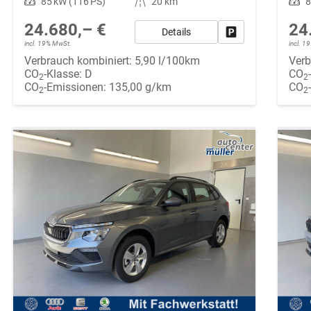
Leistung
85 kW (116 PS)
Kilometerstand
20 km
Leistung
8
24.680,– €
24
Details
Fahrzeug parken
incl. 19% MwSt.
incl. 
Verbrauch kombiniert:
5,90 l/100km
Verb
CO
-Klasse:
D
CO
2
2
CO
-Emissionen:
135,00 g/km
CO
2
2