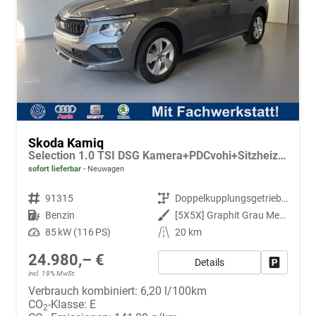
Skoda Kamiq
Selection 1.0 TSI DSG Kamera+PDCvohi+Sitzheizung+AppConnect+Sunset+Alu16
sofort lieferbar
Neuwagen
Fahrzeugnr.
91315
Getriebe
Doppelkupplungsgetriebe (DSG)
Kraftstoff
Benzin
Außenfarbe
[5X5X] Graphit Grau Metallic
Leistung
85 kW (116 PS)
Kilometerstand
20 km
24.980,– €
Details
Fahrzeug
incl. 19% MwSt.
Verbrauch kombiniert:
6,20 l/100km
CO
-Klasse:
E
2