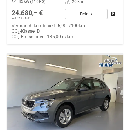
Leistung
85 kW (116 PS)
Kilometerstand
20 km
24.680,– €
Details
Fahrzeug
incl. 19% MwSt.
Verbrauch kombiniert:
5,90 l/100km
CO
-Klasse:
D
2
CO
-Emissionen:
135,00 g/km
2