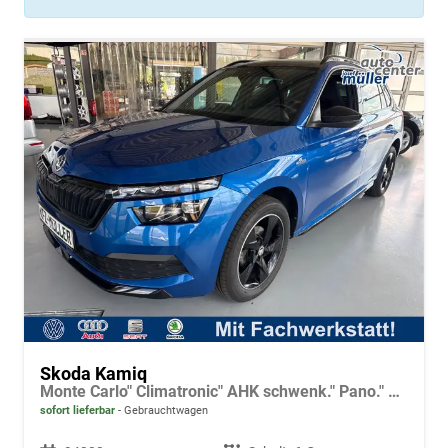
Skoda Kamiq
Monte Carlo" Climatronic" AHK schwenk." Pano." LED" Tempo.+ACC" PDC v.+h.+Kamera
sofort lieferbar
Gebrauchtwagen