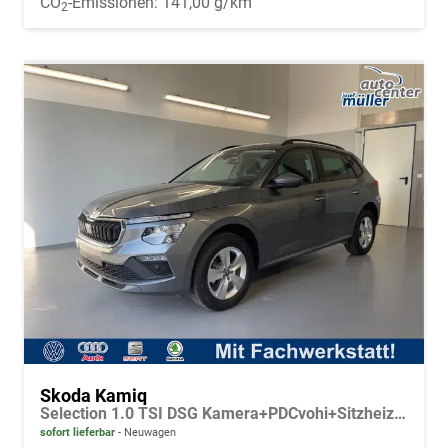
CO
-Emissionen:
141,00 g/km
2
Skoda Kamiq
Selection 1.0 TSI DSG Kamera+PDCvohi+Sitzheizung+AppConnect+Sunset+Alu16
sofort lieferbar
Neuwagen