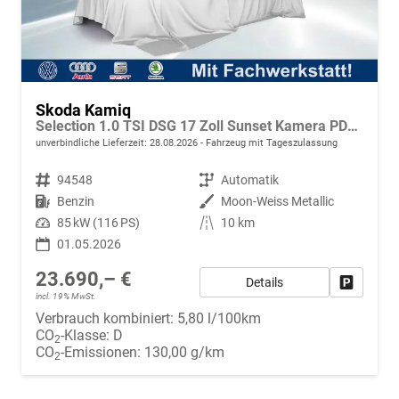
Skoda Kamiq
Selection 1.0 TSI DSG 17 Zoll Sunset Kamera PDC v+h
unverbindliche Lieferzeit:
28.08.2026
Fahrzeug mit Tageszulassung
Fahrzeugnr.
94548
Getriebe
Automatik
Kraftstoff
Benzin
Außenfarbe
Moon-Weiss Metallic
Leistung
85 kW (116 PS)
Kilometerstand
10 km
01.05.2026
23.690,– €
Details
Fahrzeug
incl. 19% MwSt.
Verbrauch kombiniert:
5,80 l/100km
CO
-Klasse:
D
2
CO
-Emissionen:
130,00 g/km
2