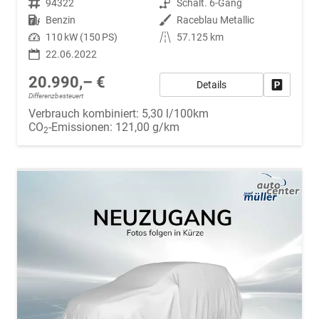
Fahrzeugnr.
94322
Getriebe
Schalt. 6-Gang
Kraftstoff
Benzin
Außenfarbe
Raceblau Metallic
Leistung
110 kW (150 PS)
Kilometerstand
57.125 km
22.06.2022
20.990,– €
Details
Fahrzeug
Differenzbesteuert
Verbrauch kombiniert:
5,30 l/100km
CO
-Emissionen:
121,00 g/km
2