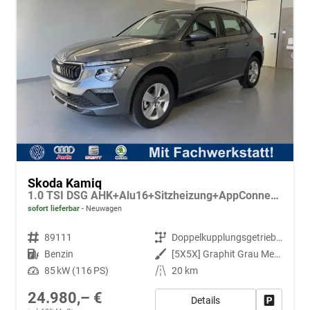
Skoda Kamiq
1.0 TSI DSG AHK+Alu16+Sitzheizung+AppConnect+GV5+LED+Nebel+Klima
sofort lieferbar
Neuwagen
Fahrzeugnr.
89111
Getriebe
Doppelkupplungsgetriebe (DSG)
Kraftstoff
Benzin
Außenfarbe
[5X5X] Graphit Grau Metallic
Leistung
85 kW (116 PS)
Kilometerstand
20 km
24.980,– €
Details
Fahrzeug