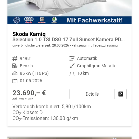
Skoda Kamiq
Selection 1.0 TSI DSG 17 Zoll Sunset Kamera PDC v+h
unverbindliche Lieferzeit:
28.08.2026
Fahrzeug mit Tageszulassung
Fahrzeugnr.
94981
Getriebe
Automatik
Kraftstoff
Benzin
Außenfarbe
Graphitgrau Metallic
Leistung
85 kW (116 PS)
Kilometerstand
10 km
01.05.2026
23.690,– €
Details
Fahrzeug
incl. 19% MwSt.
Verbrauch kombiniert:
5,80 l/100km
CO
-Klasse:
D
2
CO
-Emissionen:
130,00 g/km
2