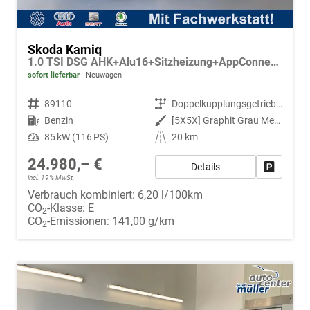
Skoda Kamiq
1.0 TSI DSG AHK+Alu16+Sitzheizung+AppConnect+GV5+LED+Nebel+Klima
sofort lieferbar
Neuwagen
Fahrzeugnr.
89110
Getriebe
Doppelkupplungsgetriebe (DSG)
Kraftstoff
Benzin
Außenfarbe
[5X5X] Graphit Grau Metallic
Leistung
85 kW (116 PS)
Kilometerstand
20 km
24.980,– €
Details
Fahrzeug
incl. 19% MwSt.
Verbrauch kombiniert:
6,20 l/100km
CO
-Klasse:
E
2
CO
-Emissionen:
141,00 g/km
2