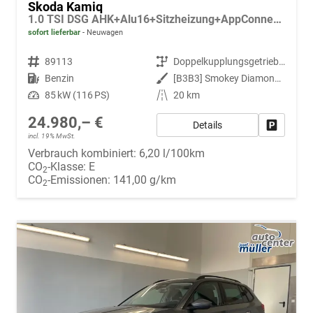
Skoda Kamiq
1.0 TSI DSG AHK+Alu16+Sitzheizung+AppConnect+GV5+LED+Nebel+Klima
sofort lieferbar
Neuwagen
Fahrzeugnr.
89113
Getriebe
Doppelkupplungsgetriebe (DSG)
Kraftstoff
Benzin
Außenfarbe
[B3B3] Smokey Diamond-Silber Metallic
Leistung
85 kW (116 PS)
Kilometerstand
20 km
24.980,– €
Details
Fahrzeug
incl. 19% MwSt.
Verbrauch kombiniert:
6,20 l/100km
CO
-Klasse:
E
2
CO
-Emissionen:
141,00 g/km
2