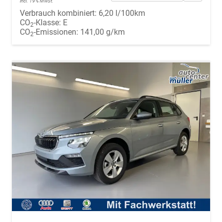
incl. 19% MwSt.
Verbrauch kombiniert:
6,20 l/100km
CO
-Klasse:
E
2
CO
-Emissionen:
141,00 g/km
2