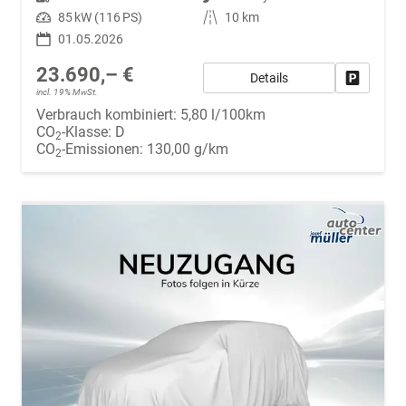
Leistung
85 kW (116 PS)
Kilometerstand
10 km
01.05.2026
23.690,– €
Details
Fahrzeug
incl. 19% MwSt.
Verbrauch kombiniert:
5,80 l/100km
CO
-Klasse:
D
2
CO
-Emissionen:
130,00 g/km
2