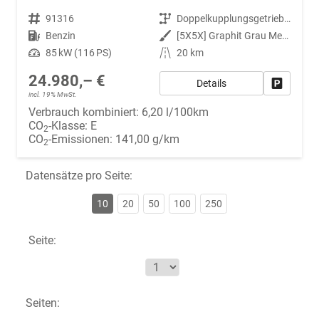
Fahrzeugnr.
91316
Getriebe
Doppelkupplungsgetriebe (DSG)
Kraftstoff
Benzin
Außenfarbe
[5X5X] Graphit Grau Metallic
Leistung
85 kW (116 PS)
Kilometerstand
20 km
24.980,– €
Details
Fahrzeug
incl. 19% MwSt.
Verbrauch kombiniert:
6,20 l/100km
CO
-Klasse:
E
2
CO
-Emissionen:
141,00 g/km
2
Datensätze pro Seite:
10
20
50
100
250
Seite:
Seiten: