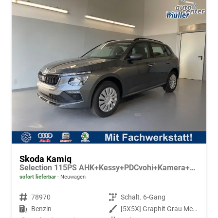
Skoda Kamiq
Selection 115PS AHK+Kessy+PDCvohi+Kamera+Climatronic+AppConnect+Sitzheizung
sofort lieferbar
Neuwagen
Fahrzeugnr.
78970
Getriebe
Schalt. 6-Gang
Kraftstoff
Benzin
Außenfarbe
[5X5X] Graphit Grau Metallic