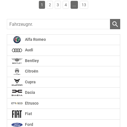
1
2
3
4
...
13
Fahrzeugnr.
Alfa Romeo
Audi
Bentley
Citroën
Cupra
Dacia
Etrusco
Fiat
Ford