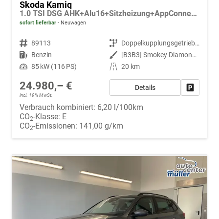
Skoda Kamiq
1.0 TSI DSG AHK+Alu16+Sitzheizung+AppConnect+GV5+LED+Nebel+Klima
sofort lieferbar
Neuwagen
Fahrzeugnr.
89113
Getriebe
Doppelkupplungsgetriebe (DSG)
Kraftstoff
Benzin
Außenfarbe
[B3B3] Smokey Diamond-Silber Metallic
Leistung
85 kW (116 PS)
Kilometerstand
20 km
24.980,– €
Details
Fahrzeug
incl. 19% MwSt.
Verbrauch kombiniert:
6,20 l/100km
CO
-Klasse:
E
2
CO
-Emissionen:
141,00 g/km
2