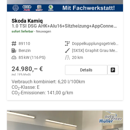
Skoda Kamiq
1.0 TSI DSG AHK+Alu16+Sitzheizung+AppConnect+GV5+LED+Nebel+Klima
sofort lieferbar
Neuwagen
Fahrzeugnr.
89110
Getriebe
Doppelkupplungsgetriebe (DSG)
Kraftstoff
Benzin
Außenfarbe
[5X5X] Graphit Grau Metallic
Leistung
85 kW (116 PS)
Kilometerstand
20 km
24.980,– €
Details
Fahrzeug
incl. 19% MwSt.
Verbrauch kombiniert:
6,20 l/100km
CO
-Klasse:
E
2
CO
-Emissionen:
141,00 g/km
2