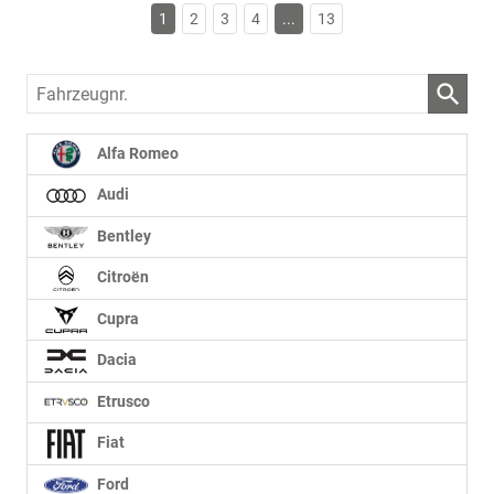
1
2
3
4
...
13
Fahrzeugnr.
Alfa Romeo
Audi
Bentley
Citroën
Cupra
Dacia
Etrusco
Fiat
Ford