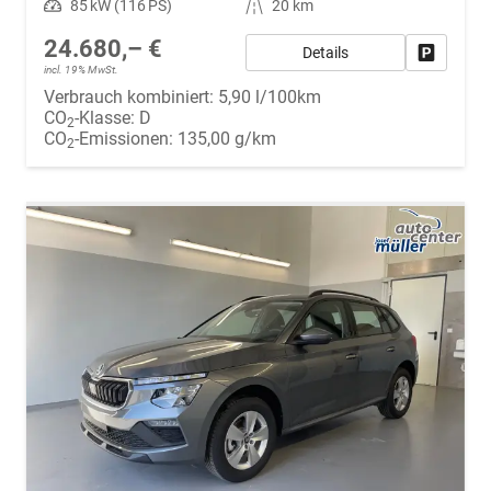
Leistung
85 kW (116 PS)
Kilometerstand
20 km
24.680,– €
Details
Fahrzeug
incl. 19% MwSt.
Verbrauch kombiniert:
5,90 l/100km
CO
-Klasse:
D
2
CO
-Emissionen:
135,00 g/km
2