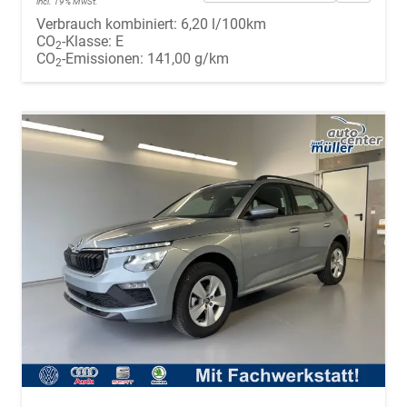
incl. 19% MwSt.
Verbrauch kombiniert:
6,20 l/100km
CO
-Klasse:
E
2
CO
-Emissionen:
141,00 g/km
2