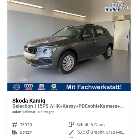
Skoda Kamiq
Selection 115PS AHK+Kessy+PDCvohi+Kamera+Climatronic+AppConnect+Sitzheizung
sofort lieferbar
Neuwagen
Fahrzeugnr.
78970
Getriebe
Schalt. 6-Gang
Kraftstoff
Benzin
Außenfarbe
[5X5X] Graphit Grau Metallic