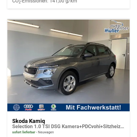
CO
-Emissionen:
141,00 g/km
2
Skoda Kamiq
Selection 1.0 TSI DSG Kamera+PDCvohi+Sitzheizung+AppConnect+Sunset+Alu16
sofort lieferbar
Neuwagen