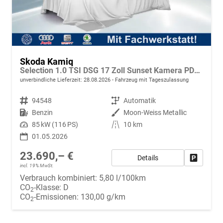
Skoda Kamiq
Selection 1.0 TSI DSG 17 Zoll Sunset Kamera PDC v+h
unverbindliche Lieferzeit:
28.08.2026
Fahrzeug mit Tageszulassung
Fahrzeugnr.
94548
Getriebe
Automatik
Kraftstoff
Benzin
Außenfarbe
Moon-Weiss Metallic
Leistung
85 kW (116 PS)
Kilometerstand
10 km
01.05.2026
23.690,– €
Details
Fahrzeug
incl. 19% MwSt.
Verbrauch kombiniert:
5,80 l/100km
CO
-Klasse:
D
2
CO
-Emissionen:
130,00 g/km
2