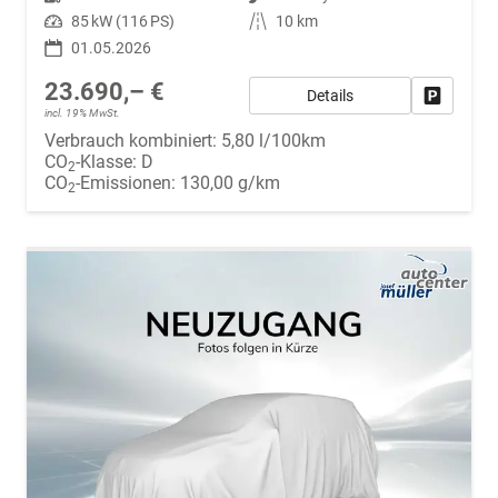
Leistung
85 kW (116 PS)
Kilometerstand
10 km
01.05.2026
23.690,– €
Details
Fahrzeug
incl. 19% MwSt.
Verbrauch kombiniert:
5,80 l/100km
CO
-Klasse:
D
2
CO
-Emissionen:
130,00 g/km
2