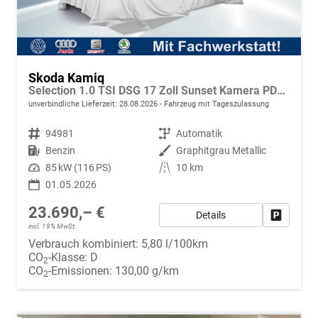
Skoda Kamiq
Selection 1.0 TSI DSG 17 Zoll Sunset Kamera PDC v+h
unverbindliche Lieferzeit:
28.08.2026
Fahrzeug mit Tageszulassung
Fahrzeugnr.
94981
Getriebe
Automatik
Kraftstoff
Benzin
Außenfarbe
Graphitgrau Metallic
Leistung
85 kW (116 PS)
Kilometerstand
10 km
01.05.2026
23.690,– €
Details
Fahrzeug
incl. 19% MwSt.
Verbrauch kombiniert:
5,80 l/100km
CO
-Klasse:
D
2
CO
-Emissionen:
130,00 g/km
2