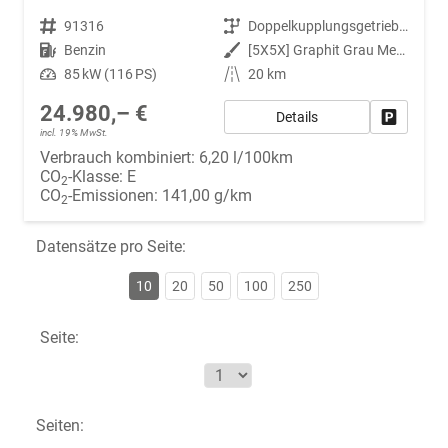
Fahrzeugnr.
91316
Getriebe
Doppelkupplungsgetriebe (DSG)
Kraftstoff
Benzin
Außenfarbe
[5X5X] Graphit Grau Metallic
Leistung
85 kW (116 PS)
Kilometerstand
20 km
24.980,– €
Details
Fahrzeug
incl. 19% MwSt.
Verbrauch kombiniert:
6,20 l/100km
CO
-Klasse:
E
2
CO
-Emissionen:
141,00 g/km
2
Datensätze pro Seite:
10
20
50
100
250
Seite:
Seiten: