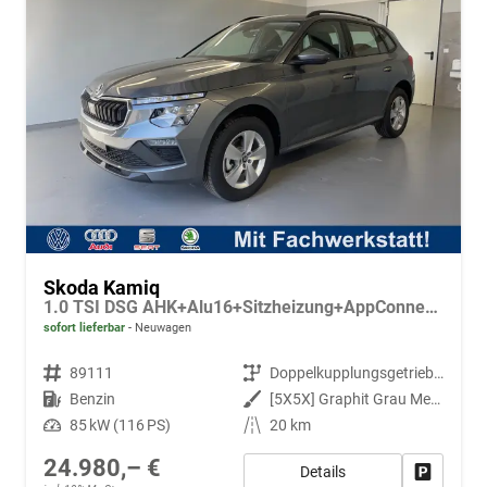
Skoda Kamiq
1.0 TSI DSG AHK+Alu16+Sitzheizung+AppConnect+GV5+LED+Nebel+Klima
sofort lieferbar
Neuwagen
Fahrzeugnr.
89111
Getriebe
Doppelkupplungsgetriebe (DSG)
Kraftstoff
Benzin
Außenfarbe
[5X5X] Graphit Grau Metallic
Leistung
85 kW (116 PS)
Kilometerstand
20 km
24.980,– €
Details
Fahrzeug