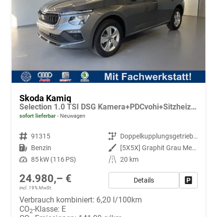
Skoda Kamiq
Selection 1.0 TSI DSG Kamera+PDCvohi+Sitzheizung+AppConnect+Sunset+Alu16
sofort lieferbar
Neuwagen
Fahrzeugnr.
91315
Getriebe
Doppelkupplungsgetriebe (DSG)
Kraftstoff
Benzin
Außenfarbe
[5X5X] Graphit Grau Metallic
Leistung
85 kW (116 PS)
Kilometerstand
20 km
24.980,– €
Details
Fahrzeug
incl. 19% MwSt.
Verbrauch kombiniert:
6,20 l/100km
CO
-Klasse:
E
2