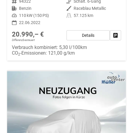
Fahrzeugnr.
94322
Getriebe
Schalt. 6-Gang
Kraftstoff
Benzin
Außenfarbe
Raceblau Metallic
Leistung
110 kW (150 PS)
Kilometerstand
57.125 km
22.06.2022
20.990,– €
Details
Fahrzeug
Differenzbesteuert
Verbrauch kombiniert:
5,30 l/100km
CO
-Emissionen:
121,00 g/km
2