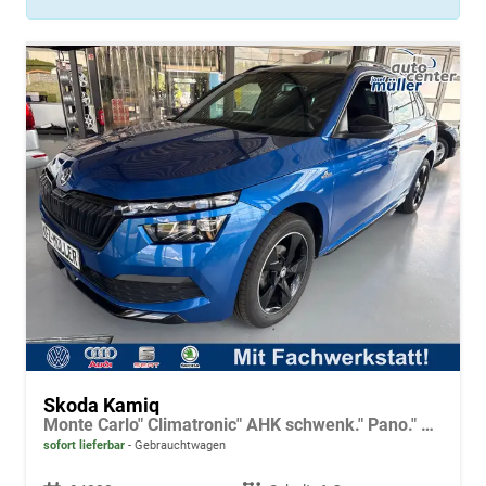
Skoda Kamiq
Monte Carlo" Climatronic" AHK schwenk." Pano." LED" Tempo.+ACC" PDC v.+h.+Kamera
sofort lieferbar
Gebrauchtwagen