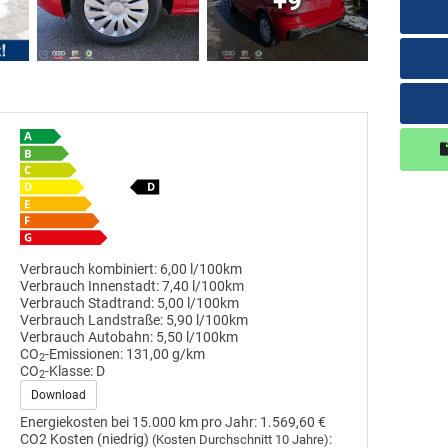
+9
Verbrauch kombiniert:
6,00 l/100km
Verbrauch Innenstadt:
7,40 l/100km
Verbrauch Stadtrand:
5,00 l/100km
Verbrauch Landstraße:
5,90 l/100km
Verbrauch Autobahn:
5,50 l/100km
CO
-Emissionen:
131,00 g/km
2
CO
-Klasse:
D
2
Download
Energiekosten bei 15.000 km pro Jahr:
1.569,60 €
CO2 Kosten (niedrig)
:
(Kosten Durchschnitt 10 Jahre)