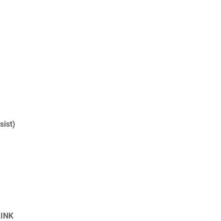
ist)
INK