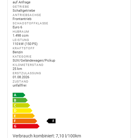
auf Anfrage
GETRIEBE
Schaltgetriebe
ANTRIEBSACHSE
Frontantrieb
SCHADSTOFFKLASSE
Euro 6
HUBRAUM
1.498 ccm
LEISTUNG
110 kW (150 PS)
KRAFTSTOFF
Benzin
KATEGORIE
SUV/Geländewagen/Pickup
KILOMETERSTAND
25 km
ERSTZULASSUNG
01.08.2026
ZUSTAND
unfallfrei
Verbrauch kombiniert:
7,10 l/100km