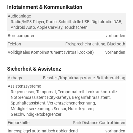
Infotainment & Kommunikation
Audioanlage
Radio/MP3-Player, Radio, Schnittstelle USB, Digitalradio DAB,
Android Auto, Apple CarPlay, Touchscreen
Bordcomputer
vorhanden
Telefon
Freisprecheinrichtung, Bluetooth
Volldigitales Kombiinstrument (Virtual Cockpit)
vorhanden
Sicherheit & Assistenz
Airbags
Fenster-/Kopfairbags Vorne, Beifahrerairbag
Assistenzsysteme
Regensensor, Tempomat, Tempomat mit Lenkradkontrolle,
Notbremsassistent (City-Safety), Berganfahrassistent,
Spurhalteassistent, Verkehrzeichenerkennung,
Müdigkeitserkennungs-Sensor, Notrufsystem,
Geschwindigkeitsbegrenzer
Einparkhilfe
Park Distance Control hinten
Innenspiegel automatisch abblendend
vorhanden