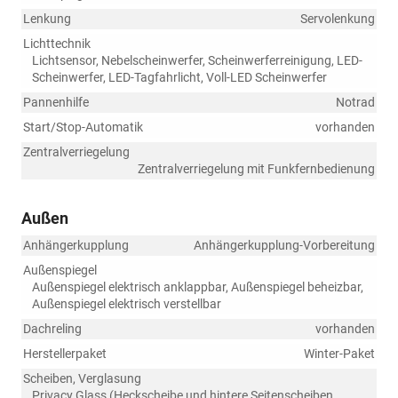
Lenkung
Servolenkung
Lichttechnik
Lichtsensor, Nebelscheinwerfer, Scheinwerferreinigung, LED-
Scheinwerfer, LED-Tagfahrlicht, Voll-LED Scheinwerfer
Pannenhilfe
Notrad
Start/Stop-Automatik
vorhanden
Zentralverriegelung
Zentralverriegelung mit Funkfernbedienung
Außen
Anhängerkupplung
Anhängerkupplung-Vorbereitung
Außenspiegel
Außenspiegel elektrisch anklappbar, Außenspiegel beheizbar,
Außenspiegel elektrisch verstellbar
Dachreling
vorhanden
Herstellerpaket
Winter-Paket
Scheiben, Verglasung
Privacy Glass (Heckscheibe und hintere Seitenscheiben