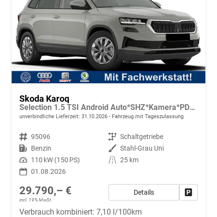
Skoda Karoq
Selection 1.5 TSI Android Auto*SHZ*Kamera*PDC v/h*Klimaauto*SUNSET*LED
unverbindliche Lieferzeit:
31.10.2026
Fahrzeug mit Tageszulassung
Fahrzeugnr.
95096
Getriebe
Schaltgetriebe
Kraftstoff
Benzin
Außenfarbe
Stahl-Grau Uni
Leistung
110 kW (150 PS)
Kilometerstand
25 km
01.08.2026
29.790,– €
Details
Fahrzeug
incl. 19% MwSt.
Verbrauch kombiniert:
7,10 l/100km