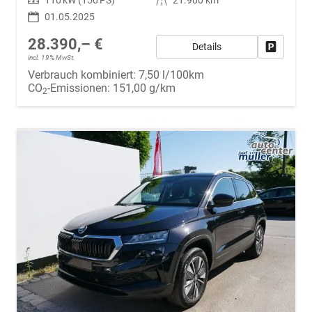
01.05.2025
28.390,– €
Details
Fahrzeug
incl. 19% MwSt.
Verbrauch kombiniert:
7,50 l/100km
CO
-Emissionen:
151,00 g/km
2