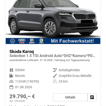
Skoda Karoq
Selection 1.5 TSI Android Auto*SHZ*Kamera*PDC v/h*Klimaauto*SUNSET*LED
unverbindliche Lieferzeit:
31.10.2026
Fahrzeug mit Tageszulassung
Fahrzeugnr.
95094
Getriebe
Schaltgetriebe
Kraftstoff
Benzin
Außenfarbe
Graphite-Grau Metallic
Leistung
110 kW (150 PS)
Kilometerstand
25 km
01.08.2026
29.790,– €
Details
Fahrzeug
incl. 19% MwSt.