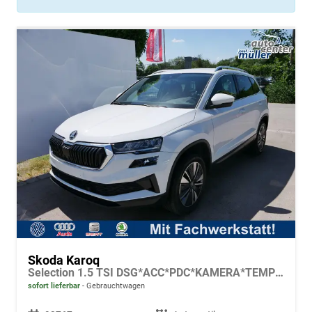
Skoda Karoq
Selection 1.5 TSI DSG*ACC*PDC*KAMERA*TEMPOMAT*LED*SMARTLINK*KLIMA*RADIO*17-ZOLL
sofort lieferbar
Gebrauchtwagen