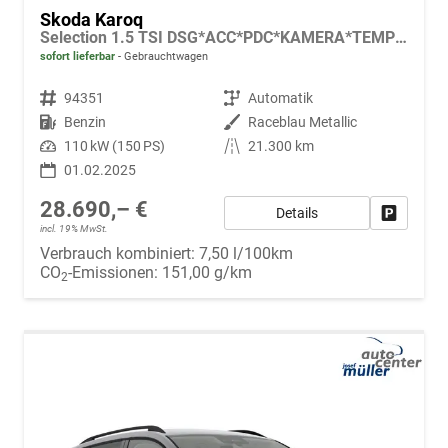
Skoda Karoq
Selection 1.5 TSI DSG*ACC*PDC*KAMERA*TEMPOMAT*LED*SMARTLINK*KLIMA*RADIO*17-ZOLL
sofort lieferbar
Gebrauchtwagen
Fahrzeugnr.
94351
Getriebe
Automatik
Kraftstoff
Benzin
Außenfarbe
Raceblau Metallic
Leistung
110 kW (150 PS)
Kilometerstand
21.300 km
01.02.2025
28.690,– €
Details
Fahrzeug
incl. 19% MwSt.
Verbrauch kombiniert:
7,50 l/100km
CO
-Emissionen:
151,00 g/km
2