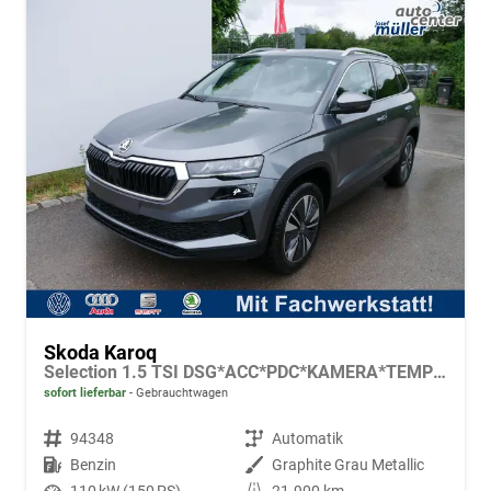
Skoda Karoq
Selection 1.5 TSI DSG*ACC*PDC*KAMERA*TEMPOMAT*LED*SMARTLINK*KLIMA*RADIO*17-ZOLL
sofort lieferbar
Gebrauchtwagen
Fahrzeugnr.
94348
Getriebe
Automatik
Kraftstoff
Benzin
Außenfarbe
Graphite Grau Metallic
Leistung
110 kW (150 PS)
Kilometerstand
21.900 km