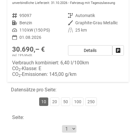
unverbindliche Lieferzeit:
31.10.2026
Fahrzeug mit Tageszulassung
Fahrzeugnr.
95097
Getriebe
Automatik
Kraftstoff
Benzin
Außenfarbe
Graphite-Grau Metallic
Leistung
110 kW (150 PS)
Kilometerstand
25 km
01.08.2026
30.690,– €
Details
Fahrzeug
incl. 19% MwSt.
Verbrauch kombiniert:
6,40 l/100km
CO
-Klasse:
E
2
CO
-Emissionen:
145,00 g/km
2
Datensätze pro Seite:
10
20
50
100
250
Seite: