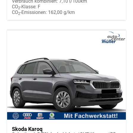
Verbrauch kombiniert:
7,10 l/100km
CO
-Klasse:
F
2
CO
-Emissionen:
162,00 g/km
2
Skoda Karoq