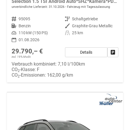
Selection 1.5 TSI Android Auto*SHZ*Kamera*PDC v/h*Klimaauto*SUNSET*LED
unverbindliche Lieferzeit:
31.10.2026
Fahrzeug mit Tageszulassung
Fahrzeugnr.
95095
Getriebe
Schaltgetriebe
Kraftstoff
Benzin
Außenfarbe
Graphite-Grau Metallic
Leistung
110 kW (150 PS)
Kilometerstand
25 km
01.08.2026
29.790,– €
Details
Fahrzeug
incl. 19% MwSt.
Verbrauch kombiniert:
7,10 l/100km
CO
-Klasse:
F
2
CO
-Emissionen:
162,00 g/km
2