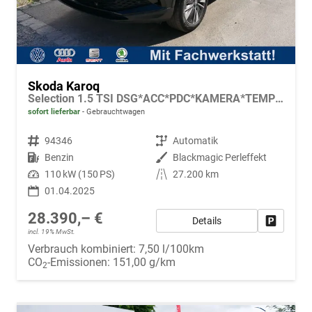
Skoda Karoq
Selection 1.5 TSI DSG*ACC*PDC*KAMERA*TEMPOMAT*LED*SMARTLINK*KLIMA*RADIO*17-ZOLL
sofort lieferbar
Gebrauchtwagen
Fahrzeugnr.
94346
Getriebe
Automatik
Kraftstoff
Benzin
Außenfarbe
Blackmagic Perleffekt
Leistung
110 kW (150 PS)
Kilometerstand
27.200 km
01.04.2025
28.390,– €
Details
Fahrzeug
incl. 19% MwSt.
Verbrauch kombiniert:
7,50 l/100km
CO
-Emissionen:
151,00 g/km
2