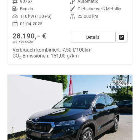
Fahrzeugnr.
93767
Getriebe
Automatik
Kraftstoff
Benzin
Außenfarbe
Gletscherweiß Metallic
Leistung
110 kW (150 PS)
Kilometerstand
23.000 km
01.04.2025
28.190,– €
Details
Fahrzeug
incl. 19% MwSt.
Verbrauch kombiniert:
7,50 l/100km
CO
-Emissionen:
151,00 g/km
2