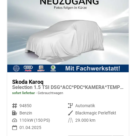
Skoda Karoq
Selection 1.5 TSI DSG*ACC*PDC*KAMERA*TEMPOMAT*LED*SMARTLINK*KLIMA*RADIO*17-ZOLL
sofort lieferbar
Gebrauchtwagen
Fahrzeugnr.
94850
Getriebe
Automatik
Kraftstoff
Benzin
Außenfarbe
Blackmagic Perleffekt
Leistung
110 kW (150 PS)
Kilometerstand
29.000 km
01.04.2025