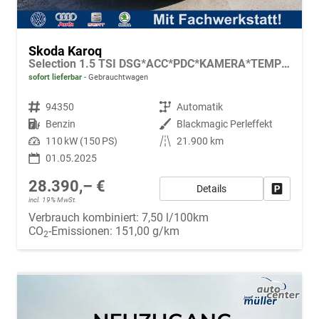
Skoda Karoq
Selection 1.5 TSI DSG*ACC*PDC*KAMERA*TEMPOMAT*LED*SMARTLINK*KLIMA*RADIO*17-ZOLL
sofort lieferbar
Gebrauchtwagen
Fahrzeugnr.
94350
Getriebe
Automatik
Kraftstoff
Benzin
Außenfarbe
Blackmagic Perleffekt
Leistung
110 kW (150 PS)
Kilometerstand
21.900 km
01.05.2025
28.390,– €
Details
Fahrzeug
incl. 19% MwSt.
Verbrauch kombiniert:
7,50 l/100km
CO
-Emissionen:
151,00 g/km
2