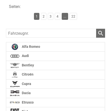
Seiten:
1
2
3
4
...
22
Fahrzeugnr.
Alfa Romeo
Audi
Bentley
Citroën
Cupra
Dacia
Etrusco