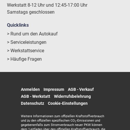
Werkstatt 8-12 Uhr und 12:45-17:00 Uhr
Samstags geschlossen
Quicklinks
> Rund um den Autokauf
> Serviceleistungen
> Werkstattservice
> Häufige Fragen
Anmelden
Impressum
AGB - Verkauf
AGB - Werkstatt
Widerrufsbelehrung
Datenschutz
Cookie-Einstellungen
Weitere Informationen zum offiziellen Kraftstoffverbrauch
und zu den offiziellen spezifischen CO
-Emissionen und
2
gegebenenfalls zum Stromverbrauch neuer PKW können
dem 'Leitfaden über den offiziellen Kraftstoffverbrauch, die