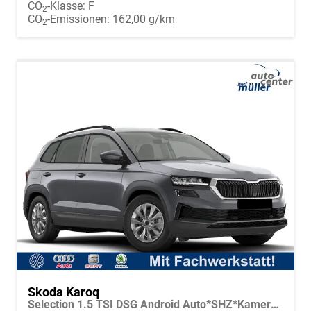
CO
-Klasse:
F
2
CO
-Emissionen:
162,00 g/km
2
Skoda Karoq
Selection 1.5 TSI DSG Android Auto*SHZ*Kamera*PDC v/h*Klimaauto*SUNSET*LED