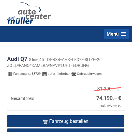
Menü
Audi Q7
S line 45 TDI*4X4*AHK*LED*7-SITZE*20
ZOLL*PANO*KAMERA*NAVI*LUFTFEDRUNG
Fahrzeugnr.:
83729
sofort lieferbar
Gebrauchtwagen
81.390,– €
74.190,– €
Gesamtpreis
incl. 19% MwSt.
Fahrzeug bestellen