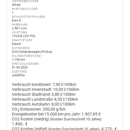
ANTRIEBSACHSE
Allrad
PARTIKELFILTER
1
SCHADSTOFFKLASSE
Euro 6
HUBRAUM
2.967 ccm
LEISTUNG
170 kW (231 PS)
KRAFTSTOFF
Diesel
KATEGORIE
SUV/Geländewagen/Pickup
KILOMETERSTAND
1.100 km
ERSTZULASSUNG
01.04.2025
ZUSTAND
unfallfrei
Verbrauch kombiniert:
7,90 l/100km
Verbrauch Innenstadt:
10,90 l/100km
Verbrauch Stadtrand:
6,80 l/100km
Verbrauch Landstraße:
8,30 l/100km
Verbrauch Autobahn:
8,00 l/100km
CO
-Emissionen:
200,00 g/km
2
Energiekosten bei 15.000 km pro Jahr:
1.907,85 €
CO2 Kosten (niedrig)
:
(Kosten Durchschnitt 10 Jahre)
1.800,- €
CO2 Kosten (mittel)
:
4.275,- €
(Kosten Durchschnitt 10 Jahre)