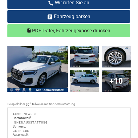
Wir rufen Sie an
Fahrzeug parken
PDF-Datei, Fahrzeugexposé drucken
+10
Beispielbilder, ggf. teilweise mit Sonderausstattung
AUSSENFARBE
Carraraweiß
INNENAUSSTATTUNG
Schwarz
GETRIEBE
Automatik