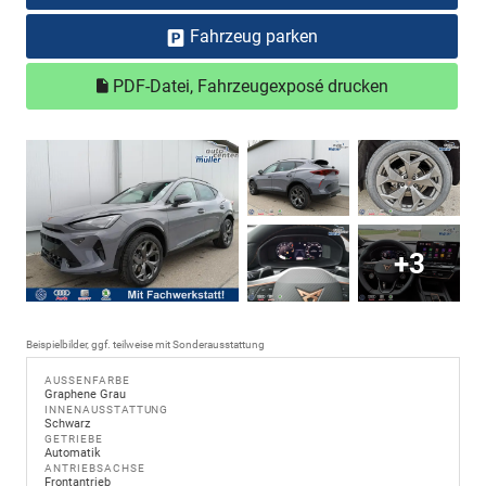
Fahrzeug parken
PDF-Datei, Fahrzeugexposé drucken
+3
Beispielbilder, ggf. teilweise mit Sonderausstattung
AUSSENFARBE
Graphene Grau
INNENAUSSTATTUNG
Schwarz
GETRIEBE
Automatik
ANTRIEBSACHSE
Frontantrieb