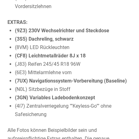
Vordersitzlehnen
EXTRAS:
(9Z3) 230V Wechselrichter und Steckdose
(3S5) Dachreling, schwarz
(8VM) LED Rückleuchten
(CF8) Leichtmetallräder 8J x 18
(J83) Reifen 245/45 R18 96W
(6E3) Mittelarmlehne vorn
(7UX) Navigationssystem-Vorbereitung (Baseline)
(N0L) Sitzbezüge in Stoff
(3GN) Variables Ladebodenkonzept
(4I7) Zentralverriegelung ""Keyless-Go"" ohne
Safesicherung
Alle Fotos können Beispielbilder sein und
aufpreispflichtige Extras enthalten. Die genaue