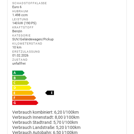
SCHADSTOFFKLASSE
Euro 6
HUBRAUM
1.498 ccm
LEISTUNG
140 kW (190 PS)
KRAFTSTOFF
Benzin
KATEGORIE
SUV/Geländewagen/Pickup
KILOMETERSTAND
10 km
ERSTZULASSUNG
01.02.2026
ZUSTAND
unfallfrei
Verbrauch kombiniert:
6,20 l/100km
Verbrauch Innenstadt:
8,00 l/100km
Verbrauch Stadtrand:
5,70 l/100km
Verbrauch Landstraße:
5,20 l/100km
Verbrauch Autobahn:
6,50 l/100km