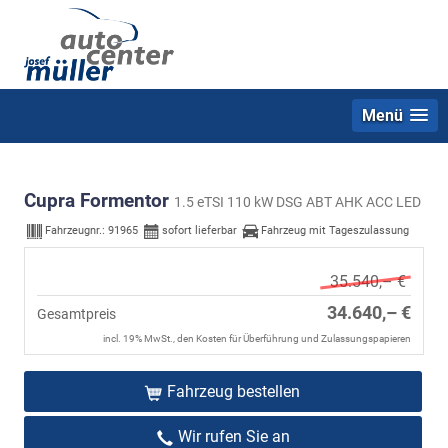
Menü
Cupra Formentor
1.5 eTSI 110 kW DSG ABT AHK ACC LED
Fahrzeugnr.:
91965
sofort lieferbar
Fahrzeug mit Tageszulassung
35.540,– €
34.640,– €
Gesamtpreis
incl. 19% MwSt., den Kosten für Überführung und Zulassungspapieren
Fahrzeug bestellen
Wir rufen Sie an