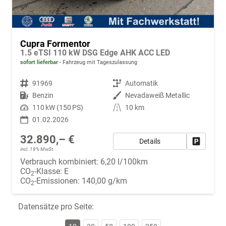
Cupra Formentor
1.5 eTSI 110 kW DSG Edge AHK ACC LED
sofort lieferbar
Fahrzeug mit Tageszulassung
Fahrzeugnr.
91969
Getriebe
Automatik
Kraftstoff
Benzin
Außenfarbe
Nevadaweiß Metallic
Leistung
110 kW (150 PS)
Kilometerstand
10 km
01.02.2026
32.890,– €
Details
Fahrzeug
incl. 19% MwSt.
Verbrauch kombiniert:
6,20 l/100km
CO
-Klasse:
E
2
CO
-Emissionen:
140,00 g/km
2
Datensätze pro Seite: