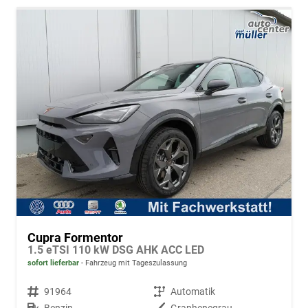
Cupra Formentor
1.5 eTSI 110 kW DSG AHK ACC LED
sofort lieferbar
Fahrzeug mit Tageszulassung
Fahrzeugnr.
91964
Getriebe
Automatik
Kraftstoff
Benzin
Außenfarbe
Graphenegrau