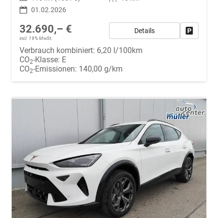
01.02.2026
32.690,– €
Details
Fahrzeug
incl. 19% MwSt.
Verbrauch kombiniert:
6,20 l/100km
CO
-Klasse:
E
2
CO
-Emissionen:
140,00 g/km
2