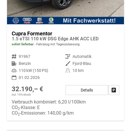
Cupra Formentor
1.5 eTSI 110 kW DSG Edge AHK ACC LED
sofort lieferbar
Fahrzeug mit Tageszulassung
Fahrzeugnr.
91967
Getriebe
Automatik
Kraftstoff
Benzin
Außenfarbe
Fjord-Blau
Leistung
110 kW (150 PS)
Kilometerstand
10 km
01.02.2026
32.190,– €
Details
Fahrzeug
incl. 19% MwSt.
Verbrauch kombiniert:
6,20 l/100km
CO
-Klasse:
E
2
CO
-Emissionen:
140,00 g/km
2