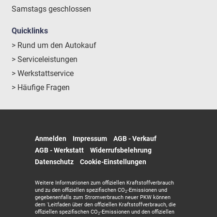
Samstags geschlossen
Quicklinks
> Rund um den Autokauf
> Serviceleistungen
> Werkstattservice
> Häufige Fragen
Anmelden
Impressum
AGB - Verkauf
AGB - Werkstatt
Widerrufsbelehrung
Datenschutz
Cookie-Einstellungen
Weitere Informationen zum offiziellen Kraftstoffverbrauch
und zu den offiziellen spezifischen CO
-Emissionen und
2
gegebenenfalls zum Stromverbrauch neuer PKW können
dem 'Leitfaden über den offiziellen Kraftstoffverbrauch, die
offiziellen spezifischen CO
-Emissionen und den offiziellen
2