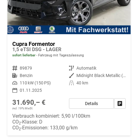
Cupra Formentor
1,5 eTSI DSG - LAGER
sofort lieferbar
Fahrzeug mit Tageszulassung
Fahrzeugnr.
89879
Getriebe
Automatik
Kraftstoff
Benzin
Außenfarbe
Midnight Black Metallic (0E)
Leistung
110 kW (150 PS)
Kilometerstand
40 km
01.11.2025
31.690,– €
Details
Fahrzeug
incl. 19% MwSt.
Verbrauch kombiniert:
5,90 l/100km
CO
-Klasse:
D
2
CO
-Emissionen:
133,00 g/km
2