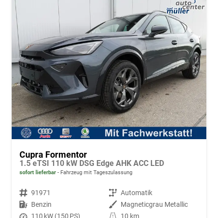
Cupra Formentor
1.5 eTSI 110 kW DSG Edge AHK ACC LED
sofort lieferbar
Fahrzeug mit Tageszulassung
Fahrzeugnr.
91971
Getriebe
Automatik
Kraftstoff
Benzin
Außenfarbe
Magneticgrau Metallic
Leistung
110 kW (150 PS)
Kilometerstand
10 km