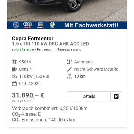
Cupra Formentor
1.5 eTSI 110 kW DSG AHK ACC LED
sofort lieferbar
Fahrzeug mit Tageszulassung
Fahrzeugnr.
95016
Getriebe
Automatik
Kraftstoff
Benzin
Außenfarbe
Nacht-Schwarz Metallic
Leistung
110 kW (150 PS)
Kilometerstand
10 km
01.02.2026
31.890,– €
Details
Fahrzeug
incl. 19% MwSt.
Verbrauch kombiniert:
6,20 l/100km
CO
-Klasse:
E
2
CO
-Emissionen:
140,00 g/km
2