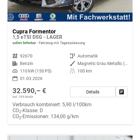
Cupra Formentor
1,5 eTSI DSG - LAGER
sofort lieferbar
Fahrzeug mit Tageszulassung
Fahrzeugnr.
92670
Getriebe
Automatik
Kraftstoff
Benzin
Außenfarbe
Magnetic Grau Metallic (S7)
Leistung
110 kW (150 PS)
Kilometerstand
100 km
01.03.2026
32.590,– €
Details
Fahrzeug
incl. 19% MwSt.
Verbrauch kombiniert:
5,90 l/100km
CO
-Klasse:
D
2
CO
-Emissionen:
134,00 g/km
2