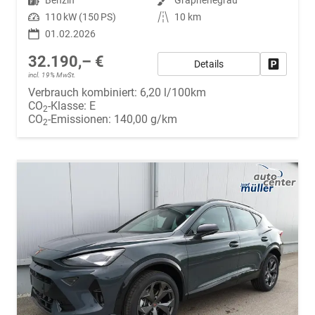
Leistung
110 kW (150 PS)
Kilometerstand
10 km
01.02.2026
32.190,– €
Details
Fahrzeug
incl. 19% MwSt.
Verbrauch kombiniert:
6,20 l/100km
CO
-Klasse:
E
2
CO
-Emissionen:
140,00 g/km
2