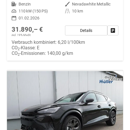
Kraftstoff
Benzin
Außenfarbe
Nevadawhite Metallic
Leistung
110 kW (150 PS)
Kilometerstand
10 km
01.02.2026
31.890,– €
Details
Fahrzeug
incl. 19% MwSt.
Verbrauch kombiniert:
6,20 l/100km
CO
-Klasse:
E
2
CO
-Emissionen:
140,00 g/km
2