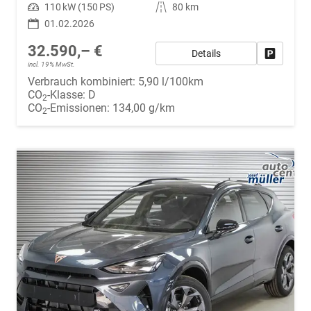
Leistung
110 kW (150 PS)
Kilometerstand
80 km
01.02.2026
32.590,– €
Details
Fahrzeug
incl. 19% MwSt.
Verbrauch kombiniert:
5,90 l/100km
CO
-Klasse:
D
2
CO
-Emissionen:
134,00 g/km
2