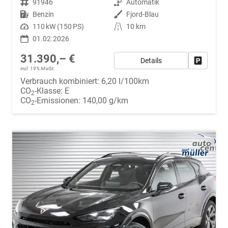
Fahrzeugnr.
91946
Getriebe
Automatik
Kraftstoff
Benzin
Außenfarbe
Fjord-Blau
Leistung
110 kW (150 PS)
Kilometerstand
10 km
01.02.2026
31.390,– €
Details
Fahrzeug
incl. 19% MwSt.
Verbrauch kombiniert:
6,20 l/100km
CO
-Klasse:
E
2
CO
-Emissionen:
140,00 g/km
2