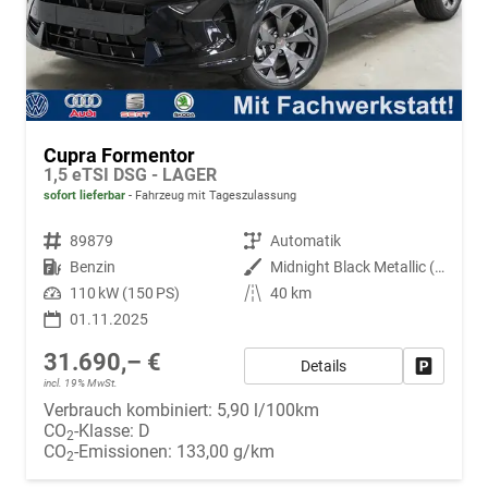
Cupra Formentor
1,5 eTSI DSG - LAGER
sofort lieferbar
Fahrzeug mit Tageszulassung
Fahrzeugnr.
89879
Getriebe
Automatik
Kraftstoff
Benzin
Außenfarbe
Midnight Black Metallic (0E)
Leistung
110 kW (150 PS)
Kilometerstand
40 km
01.11.2025
31.690,– €
Details
Fahrzeug
incl. 19% MwSt.
Verbrauch kombiniert:
5,90 l/100km
CO
-Klasse:
D
2
CO
-Emissionen:
133,00 g/km
2