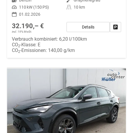
Leistung
110 kW (150 PS)
Kilometerstand
10 km
01.02.2026
32.190,– €
Details
Fahrzeug
incl. 19% MwSt.
Verbrauch kombiniert:
6,20 l/100km
CO
-Klasse:
E
2
CO
-Emissionen:
140,00 g/km
2