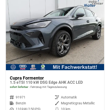
Cupra Formentor
1.5 eTSI 110 kW DSG Edge AHK ACC LED
sofort lieferbar
Fahrzeug mit Tageszulassung
Fahrzeugnr.
91971
Getriebe
Automatik
Kraftstoff
Benzin
Außenfarbe
Magneticgrau Metallic
Leistung
110 kW (150 PS)
Kilometerstand
10 km