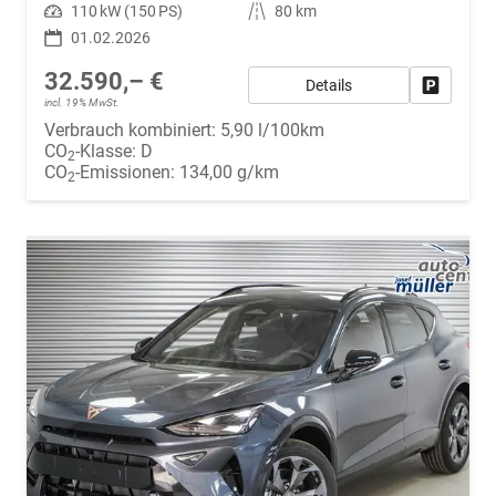
Leistung
110 kW (150 PS)
Kilometerstand
80 km
01.02.2026
32.590,– €
Details
Fahrzeug
incl. 19% MwSt.
Verbrauch kombiniert:
5,90 l/100km
CO
-Klasse:
D
2
CO
-Emissionen:
134,00 g/km
2