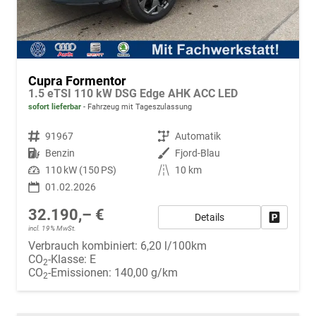
Cupra Formentor
1.5 eTSI 110 kW DSG Edge AHK ACC LED
sofort lieferbar
Fahrzeug mit Tageszulassung
Fahrzeugnr.
91967
Getriebe
Automatik
Kraftstoff
Benzin
Außenfarbe
Fjord-Blau
Leistung
110 kW (150 PS)
Kilometerstand
10 km
01.02.2026
32.190,– €
Details
Fahrzeug
incl. 19% MwSt.
Verbrauch kombiniert:
6,20 l/100km
CO
-Klasse:
E
2
CO
-Emissionen:
140,00 g/km
2