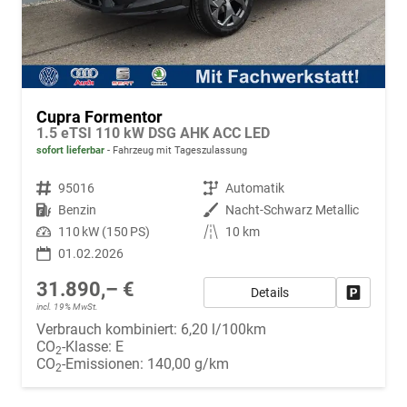
Cupra Formentor
1.5 eTSI 110 kW DSG AHK ACC LED
sofort lieferbar
Fahrzeug mit Tageszulassung
Fahrzeugnr.
95016
Getriebe
Automatik
Kraftstoff
Benzin
Außenfarbe
Nacht-Schwarz Metallic
Leistung
110 kW (150 PS)
Kilometerstand
10 km
01.02.2026
31.890,– €
Details
Fahrzeug
incl. 19% MwSt.
Verbrauch kombiniert:
6,20 l/100km
CO
-Klasse:
E
2
CO
-Emissionen:
140,00 g/km
2