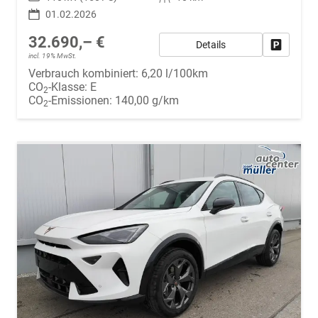
01.02.2026
32.690,– €
Details
Fahrzeug
incl. 19% MwSt.
Verbrauch kombiniert:
6,20 l/100km
CO
-Klasse:
E
2
CO
-Emissionen:
140,00 g/km
2