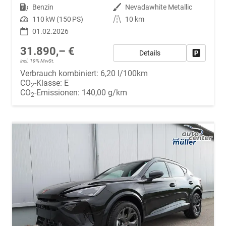
Kraftstoff
Benzin
Außenfarbe
Nevadawhite Metallic
Leistung
110 kW (150 PS)
Kilometerstand
10 km
01.02.2026
31.890,– €
Details
Fahrzeug
incl. 19% MwSt.
Verbrauch kombiniert:
6,20 l/100km
CO
-Klasse:
E
2
CO
-Emissionen:
140,00 g/km
2