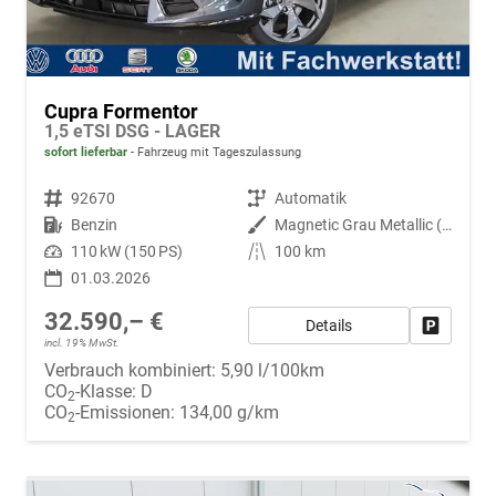
Cupra Formentor
1,5 eTSI DSG - LAGER
sofort lieferbar
Fahrzeug mit Tageszulassung
Fahrzeugnr.
92670
Getriebe
Automatik
Kraftstoff
Benzin
Außenfarbe
Magnetic Grau Metallic (S7)
Leistung
110 kW (150 PS)
Kilometerstand
100 km
01.03.2026
32.590,– €
Details
Fahrzeug
incl. 19% MwSt.
Verbrauch kombiniert:
5,90 l/100km
CO
-Klasse:
D
2
CO
-Emissionen:
134,00 g/km
2