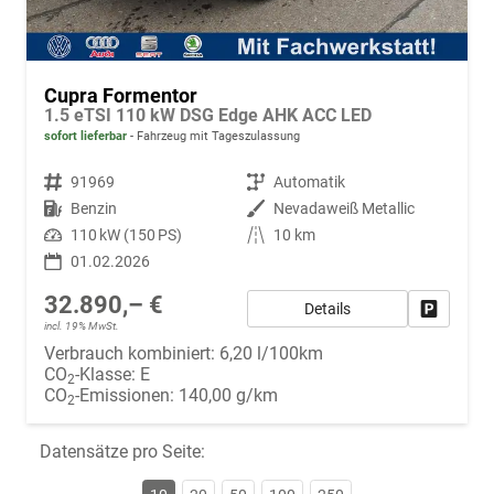
Cupra Formentor
1.5 eTSI 110 kW DSG Edge AHK ACC LED
sofort lieferbar
Fahrzeug mit Tageszulassung
Fahrzeugnr.
91969
Getriebe
Automatik
Kraftstoff
Benzin
Außenfarbe
Nevadaweiß Metallic
Leistung
110 kW (150 PS)
Kilometerstand
10 km
01.02.2026
32.890,– €
Details
Fahrzeug
incl. 19% MwSt.
Verbrauch kombiniert:
6,20 l/100km
CO
-Klasse:
E
2
CO
-Emissionen:
140,00 g/km
2
Datensätze pro Seite: