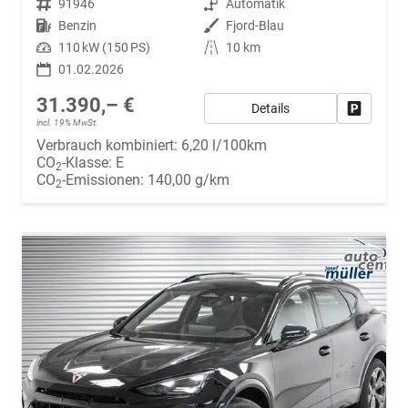
Fahrzeugnr.
91946
Getriebe
Automatik
Kraftstoff
Benzin
Außenfarbe
Fjord-Blau
Leistung
110 kW (150 PS)
Kilometerstand
10 km
01.02.2026
31.390,– €
Details
Fahrzeug
incl. 19% MwSt.
Verbrauch kombiniert:
6,20 l/100km
CO
-Klasse:
E
2
CO
-Emissionen:
140,00 g/km
2