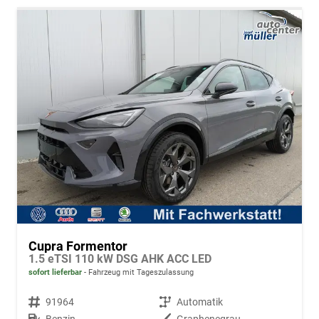
Cupra Formentor
1.5 eTSI 110 kW DSG AHK ACC LED
sofort lieferbar
Fahrzeug mit Tageszulassung
Fahrzeugnr.
91964
Getriebe
Automatik
Kraftstoff
Benzin
Außenfarbe
Graphenegrau