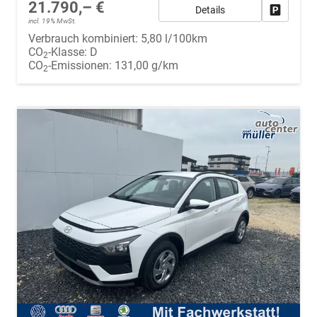
21.790,– €
Details
Fahrzeug
incl. 19% MwSt.
Verbrauch kombiniert:
5,80 l/100km
CO
-Klasse:
D
2
CO
-Emissionen:
131,00 g/km
2