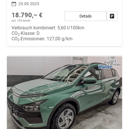
29.09.2025
18.790,– €
Details
Fahrzeug
incl. 19% MwSt.
Verbrauch kombiniert:
5,60 l/100km
CO
-Klasse:
D
2
CO
-Emissionen:
127,00 g/km
2