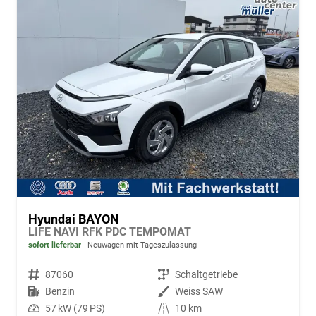
Hyundai BAYON
LIFE NAVI RFK PDC TEMPOMAT
sofort lieferbar
Neuwagen mit Tageszulassung
Fahrzeugnr.
87060
Getriebe
Schaltgetriebe
Kraftstoff
Benzin
Außenfarbe
Weiss SAW
Leistung
57 kW (79 PS)
Kilometerstand
10 km