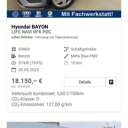
Hyundai BAYON
LIFE NAVI RFK PDC
sofort lieferbar
Fahrzeug mit Tageszulassung
Fahrzeugnr.
93869
Getriebe
Schaltgetriebe
Kraftstoff
Benzin
Außenfarbe
Meta Blue PM2
Leistung
57 kW (79 PS)
Kilometerstand
10 km
20.05.2025
18.150,– €
Details
Fahrzeug
incl. 19% MwSt.
Verbrauch kombiniert:
5,60 l/100km
CO
-Klasse:
D
2
CO
-Emissionen:
127,00 g/km
2