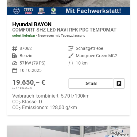
Hyundai BAYON
COMFORT SHZ LED NAVI RFK PDC TEMPOMAT
sofort lieferbar
Neuwagen mit Tageszulassung
Fahrzeugnr.
87062
Getriebe
Schaltgetriebe
Kraftstoff
Benzin
Außenfarbe
Mangrove Green MG2
Leistung
57 kW (79 PS)
Kilometerstand
10 km
10.10.2025
19.650,– €
Details
Fahrzeug
incl. 19% MwSt.
Verbrauch kombiniert:
5,70 l/100km
CO
-Klasse:
D
2
CO
-Emissionen:
128,00 g/km
2