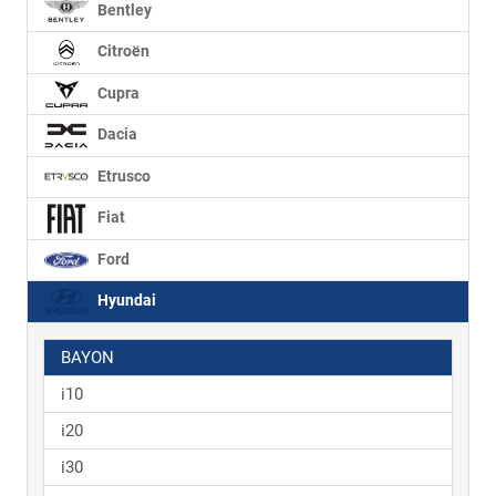
Bentley
Citroën
Cupra
Dacia
Etrusco
Fiat
Ford
Hyundai
BAYON
i10
i20
i30