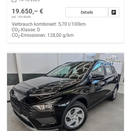
19.650,– €
Details
Fahrzeug
incl. 19% MwSt.
Verbrauch kombiniert:
5,70 l/100km
CO
-Klasse:
D
2
CO
-Emissionen:
128,00 g/km
2