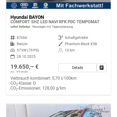
Hyundai BAYON
COMFORT SHZ LED NAVI RFK PDC TEMPOMAT
sofort lieferbar
Neuwagen mit Tageszulassung
Fahrzeugnr.
87066
Getriebe
Schaltgetriebe
Kraftstoff
Benzin
Außenfarbe
Phantom Black X5B
Leistung
57 kW (79 PS)
Kilometerstand
10 km
28.10.2025
19.650,– €
Details
Fahrzeug
incl. 19% MwSt.
Verbrauch kombiniert:
5,70 l/100km
CO
-Klasse:
D
2
CO
-Emissionen:
128,00 g/km
2