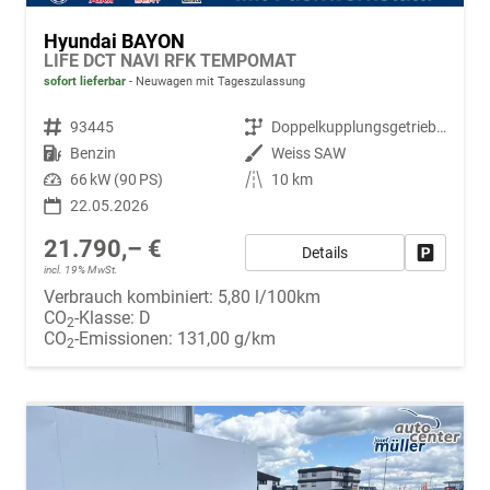
Hyundai BAYON
LIFE DCT NAVI RFK TEMPOMAT
sofort lieferbar
Neuwagen mit Tageszulassung
Fahrzeugnr.
93445
Getriebe
Doppelkupplungsgetriebe (DSG)
Kraftstoff
Benzin
Außenfarbe
Weiss SAW
Leistung
66 kW (90 PS)
Kilometerstand
10 km
22.05.2026
21.790,– €
Details
Fahrzeug
incl. 19% MwSt.
Verbrauch kombiniert:
5,80 l/100km
CO
-Klasse:
D
2
CO
-Emissionen:
131,00 g/km
2