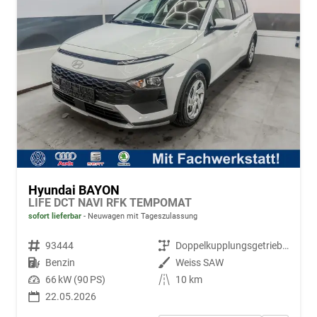
Hyundai BAYON
LIFE DCT NAVI RFK TEMPOMAT
sofort lieferbar
Neuwagen mit Tageszulassung
Fahrzeugnr.
93444
Getriebe
Doppelkupplungsgetriebe (DSG)
Kraftstoff
Benzin
Außenfarbe
Weiss SAW
Leistung
66 kW (90 PS)
Kilometerstand
10 km
22.05.2026