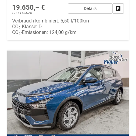
19.650,– €
Details
Fahrzeug
incl. 19% MwSt.
Verbrauch kombiniert:
5,50 l/100km
CO
-Klasse:
D
2
CO
-Emissionen:
124,00 g/km
2