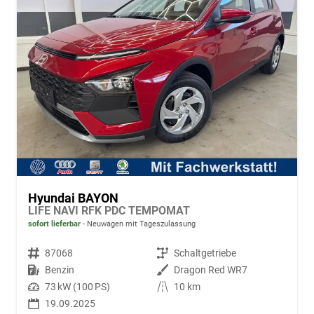
Hyundai BAYON
LIFE NAVI RFK PDC TEMPOMAT
sofort lieferbar
Neuwagen mit Tageszulassung
Fahrzeugnr.
87068
Getriebe
Schaltgetriebe
Kraftstoff
Benzin
Außenfarbe
Dragon Red WR7
Leistung
73 kW (100 PS)
Kilometerstand
10 km
19.09.2025