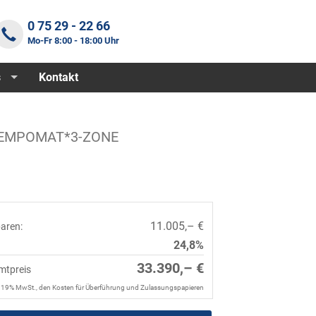
0 75 29 - 22 66
Mo-Fr 8:00 - 18:00 Uhr
s
Kontakt
TEMPOMAT*3-ZONE
11.005,– €
paren:
24,8%
33.390,– €
mtpreis
. 19% MwSt., den Kosten für Überführung und Zulassungspapieren