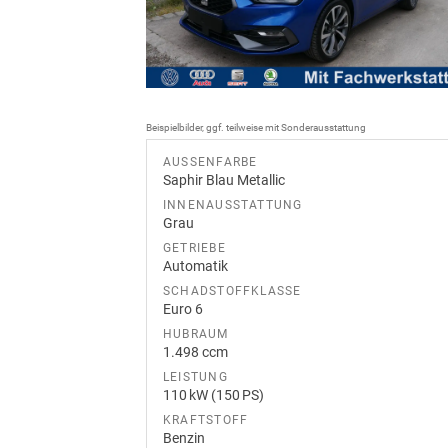
Beispielbilder, ggf. teilweise mit Sonderausstattung
AUSSENFARBE
Saphir Blau Metallic
INNENAUSSTATTUNG
Grau
GETRIEBE
Automatik
SCHADSTOFFKLASSE
Euro 6
HUBRAUM
1.498 ccm
LEISTUNG
110 kW (150 PS)
KRAFTSTOFF
Benzin