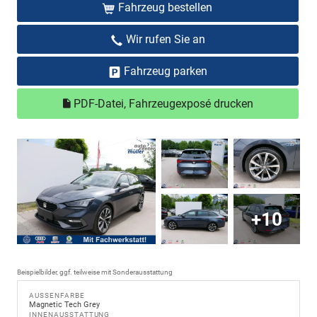
Fahrzeug bestellen
Wir rufen Sie an
Fahrzeug parken
PDF-Datei, Fahrzeugexposé drucken
+10
Beispielbilder, ggf. teilweise mit Sonderausstattung
AUSSENFARBE
Magnetic Tech Grey
INNENAUSSTATTUNG