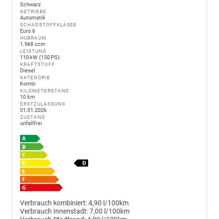
Schwarz
GETRIEBE
Automatik
SCHADSTOFFKLASSE
Euro 6
HUBRAUM
1.968 ccm
LEISTUNG
110 kW (150 PS)
KRAFTSTOFF
Diesel
KATEGORIE
Kombi
KILOMETERSTAND
10 km
ERSTZULASSUNG
01.01.2026
ZUSTAND
unfallfrei
Verbrauch kombiniert:
4,90 l/100km
Verbrauch Innenstadt:
7,00 l/100km