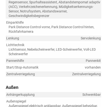
Regensensor, Spurhalteassistent, Abstandstempomat adaptiv
(ACC), Verkehrzeichenerkennung, Müdigkeitserkennungs-
Sensor, Notrufsystem, Abstandswarner,
Geschwindigkeitsbegrenzer
Einparkhilfe
Park Distance Control vorne, Park Distance Control hinten,
Rückfahrkamera
Lenkung
Servolenkung
Lichttechnik
Lichtsensor, Nebelscheinwerfer, LED-Scheinwerfer, Voll-LED
Scheinwerfer
Pannenhilfe
Pannenkit
Start/Stop-Automatik
vorhanden
Zentralverriegelung
Zentralverriegelung
Außen
Anhängerkupplung
Schwenkbar
Außenspiegel
Außenspiegel elektrisch anklappbar, Außenspiegel beheizbar,