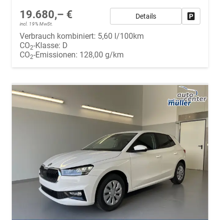
19.680,– €
Details
Fahrzeug
incl. 19% MwSt.
Verbrauch kombiniert:
5,60 l/100km
CO
-Klasse:
D
2
CO
-Emissionen:
128,00 g/km
2