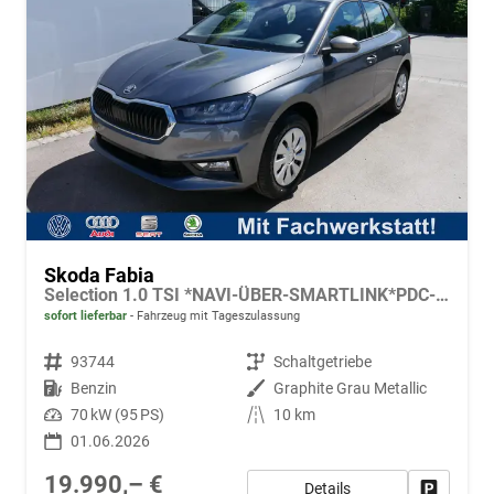
Skoda Fabia
Selection 1.0 TSI *NAVI-ÜBER-SMARTLINK*PDC-HI*LED*SHZ*KLIMA*RADIO
sofort lieferbar
Fahrzeug mit Tageszulassung
Fahrzeugnr.
93744
Getriebe
Schaltgetriebe
Kraftstoff
Benzin
Außenfarbe
Graphite Grau Metallic
Leistung
70 kW (95 PS)
Kilometerstand
10 km
01.06.2026
19.990,– €
Details
Fahrzeug