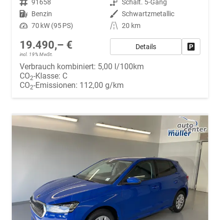
Fahrzeugnr.
91658
Getriebe
Schalt. 5-Gang
Kraftstoff
Benzin
Außenfarbe
Schwartzmetallic
Leistung
70 kW (95 PS)
Kilometerstand
20 km
19.490,– €
Details
Fahrzeug
incl. 19% MwSt.
Verbrauch kombiniert:
5,00 l/100km
CO
-Klasse:
C
2
CO
-Emissionen:
112,00 g/km
2