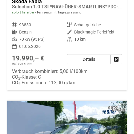
Skoda Fabia
Selection 1.0 TSI *NAVI-ÜBER-SMARTLINK*PDC-HI*LED*SHZ*KLIMA*RADIO
sofort lieferbar
Fahrzeug mit Tageszulassung
Fahrzeugnr.
93830
Getriebe
Schaltgetriebe
Kraftstoff
Benzin
Außenfarbe
Blackmagic Perleffekt
Leistung
70 kW (95 PS)
Kilometerstand
10 km
01.06.2026
19.990,– €
Details
Fahrzeug
incl. 19% MwSt.
Verbrauch kombiniert:
5,00 l/100km
CO
-Klasse:
C
2
CO
-Emissionen:
113,00 g/km
2