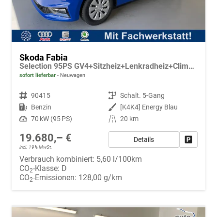
Skoda Fabia
Selection 95PS GV4+Sitzheiz+Lenkradheiz+Climatronic+Sunset+AppConnect+PDC
sofort lieferbar
Neuwagen
Fahrzeugnr.
90415
Getriebe
Schalt. 5-Gang
Kraftstoff
Benzin
Außenfarbe
[K4K4] Energy Blau
Leistung
70 kW (95 PS)
Kilometerstand
20 km
19.680,– €
Details
Fahrzeug
incl. 19% MwSt.
Verbrauch kombiniert:
5,60 l/100km
CO
-Klasse:
D
2
CO
-Emissionen:
128,00 g/km
2