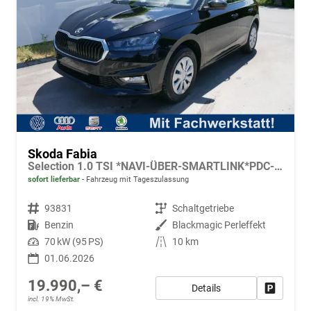
Skoda Fabia
Selection 1.0 TSI *NAVI-ÜBER-SMARTLINK*PDC-HI*LED*SHZ*KLIMA*RADIO
sofort lieferbar
Fahrzeug mit Tageszulassung
Fahrzeugnr.
93831
Getriebe
Schaltgetriebe
Kraftstoff
Benzin
Außenfarbe
Blackmagic Perleffekt
Leistung
70 kW (95 PS)
Kilometerstand
10 km
01.06.2026
19.990,– €
Details
Fahrzeug
incl. 19% MwSt.