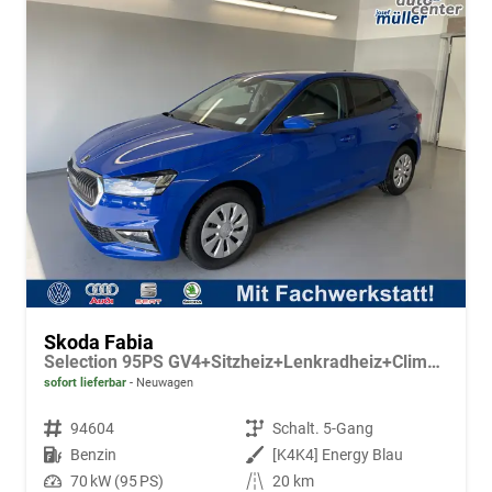
Skoda Fabia
Selection 95PS GV4+Sitzheiz+Lenkradheiz+Climatronic+Sunset+AppConnect+PDC
sofort lieferbar
Neuwagen
Fahrzeugnr.
94604
Getriebe
Schalt. 5-Gang
Kraftstoff
Benzin
Außenfarbe
[K4K4] Energy Blau
Leistung
70 kW (95 PS)
Kilometerstand
20 km