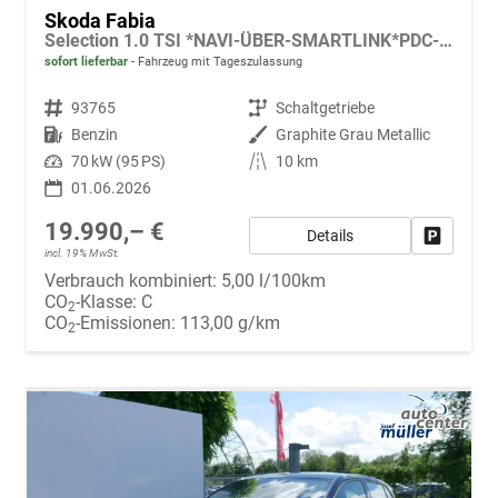
Skoda Fabia
Selection 1.0 TSI *NAVI-ÜBER-SMARTLINK*PDC-HI*LED*SHZ*KLIMA*RADIO
sofort lieferbar
Fahrzeug mit Tageszulassung
Fahrzeugnr.
93765
Getriebe
Schaltgetriebe
Kraftstoff
Benzin
Außenfarbe
Graphite Grau Metallic
Leistung
70 kW (95 PS)
Kilometerstand
10 km
01.06.2026
19.990,– €
Details
Fahrzeug
incl. 19% MwSt.
Verbrauch kombiniert:
5,00 l/100km
CO
-Klasse:
C
2
CO
-Emissionen:
113,00 g/km
2