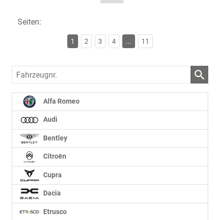
Seiten:
1
2
3
4
...
11
Fahrzeugnr.
Alfa Romeo
Audi
Bentley
Citroën
Cupra
Dacia
Etrusco