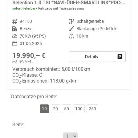
Selection 1.0 TSI *NAVI-ÜBER-SMARTLINK*PDC-HI*LED*SHZ*KLIMA*RADIO
sofort lieferbar
Fahrzeug mit Tageszulassung
Fahrzeugnr.
94153
Getriebe
Schaltgetriebe
Kraftstoff
Benzin
Außenfarbe
Blackmagic Perleffekt
Leistung
70 kW (95 PS)
Kilometerstand
10 km
01.06.2026
19.990,– €
Details
Fahrzeug
incl. 19% MwSt.
Verbrauch kombiniert:
5,00 l/100km
CO
-Klasse:
C
2
CO
-Emissionen:
113,00 g/km
2
Datensätze pro Seite:
10
20
50
100
250
Seite: