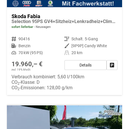
Skoda Fabia
Selection 95PS GV4+Sitzheiz+Lenkradheiz+Climatronic+Sunset+AppConnect+PDC
sofort lieferbar
Neuwagen
Fahrzeugnr.
90416
Getriebe
Schalt. 5-Gang
Kraftstoff
Benzin
Außenfarbe
[9P9P] Candy White
Leistung
70 kW (95 PS)
Kilometerstand
20 km
19.960,– €
Details
Fahrzeug
incl. 19% MwSt.
Verbrauch kombiniert:
5,60 l/100km
CO
-Klasse:
D
2
CO
-Emissionen:
128,00 g/km
2