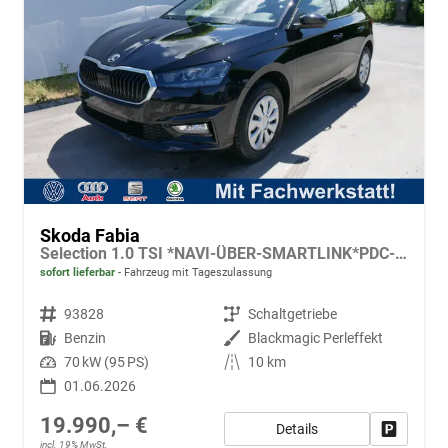
Skoda Fabia
Selection 1.0 TSI *NAVI-ÜBER-SMARTLINK*PDC-HI*LED*SHZ*KLIMA*RADIO
sofort lieferbar
Fahrzeug mit Tageszulassung
Fahrzeugnr.
93828
Getriebe
Schaltgetriebe
Kraftstoff
Benzin
Außenfarbe
Blackmagic Perleffekt
Leistung
70 kW (95 PS)
Kilometerstand
10 km
01.06.2026
19.990,– €
Details
Fahrzeug
incl. 19% MwSt.