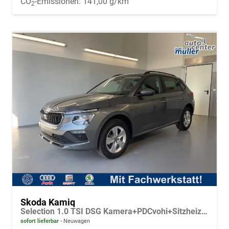
CO
-Emissionen:
141,00 g/km
2
Skoda Kamiq
Selection 1.0 TSI DSG Kamera+PDCvohi+Sitzheizung+AppConnect+Sunset+Alu16
sofort lieferbar
Neuwagen