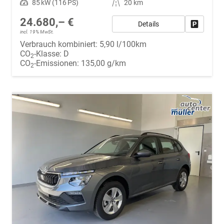
Leistung
85 kW (116 PS)
Kilometerstand
20 km
24.680,– €
Details
Fahrzeug
incl. 19% MwSt.
Verbrauch kombiniert:
5,90 l/100km
CO
-Klasse:
D
2
CO
-Emissionen:
135,00 g/km
2