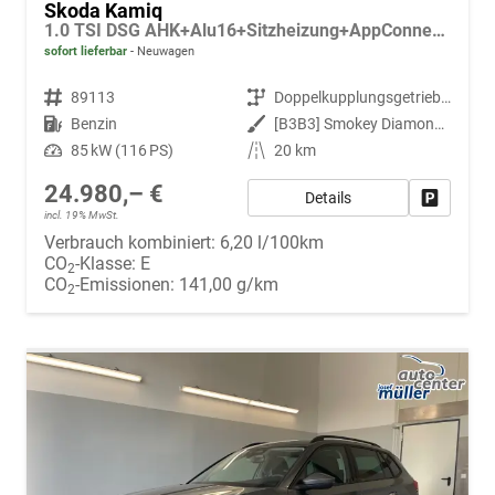
Skoda Kamiq
1.0 TSI DSG AHK+Alu16+Sitzheizung+AppConnect+GV5+LED+Nebel+Klima
sofort lieferbar
Neuwagen
Fahrzeugnr.
89113
Getriebe
Doppelkupplungsgetriebe (DSG)
Kraftstoff
Benzin
Außenfarbe
[B3B3] Smokey Diamond-Silber Metallic
Leistung
85 kW (116 PS)
Kilometerstand
20 km
24.980,– €
Details
Fahrzeug
incl. 19% MwSt.
Verbrauch kombiniert:
6,20 l/100km
CO
-Klasse:
E
2
CO
-Emissionen:
141,00 g/km
2