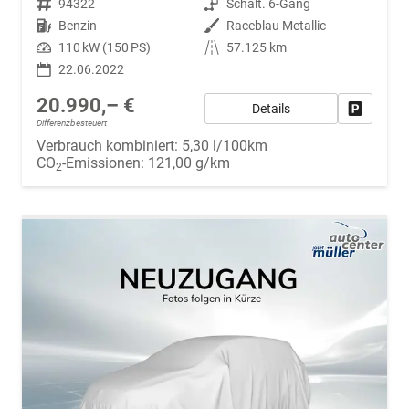
Fahrzeugnr.
94322
Getriebe
Schalt. 6-Gang
Kraftstoff
Benzin
Außenfarbe
Raceblau Metallic
Leistung
110 kW (150 PS)
Kilometerstand
57.125 km
22.06.2022
20.990,– €
Details
Fahrzeug
Differenzbesteuert
Verbrauch kombiniert:
5,30 l/100km
CO
-Emissionen:
121,00 g/km
2