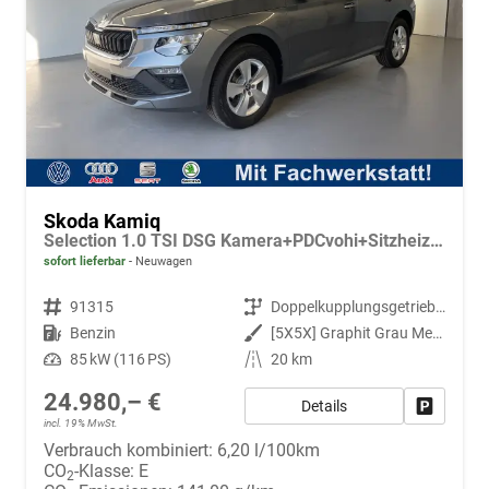
Skoda Kamiq
Selection 1.0 TSI DSG Kamera+PDCvohi+Sitzheizung+AppConnect+Sunset+Alu16
sofort lieferbar
Neuwagen
Fahrzeugnr.
91315
Getriebe
Doppelkupplungsgetriebe (DSG)
Kraftstoff
Benzin
Außenfarbe
[5X5X] Graphit Grau Metallic
Leistung
85 kW (116 PS)
Kilometerstand
20 km
24.980,– €
Details
Fahrzeug
incl. 19% MwSt.
Verbrauch kombiniert:
6,20 l/100km
CO
-Klasse:
E
2