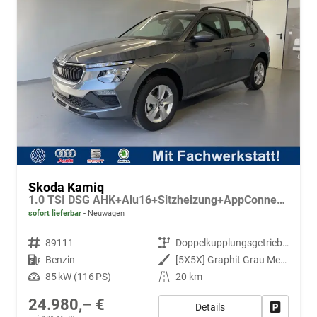
Skoda Kamiq
1.0 TSI DSG AHK+Alu16+Sitzheizung+AppConnect+GV5+LED+Nebel+Klima
sofort lieferbar
Neuwagen
Fahrzeugnr.
89111
Getriebe
Doppelkupplungsgetriebe (DSG)
Kraftstoff
Benzin
Außenfarbe
[5X5X] Graphit Grau Metallic
Leistung
85 kW (116 PS)
Kilometerstand
20 km
24.980,– €
Details
Fahrzeug