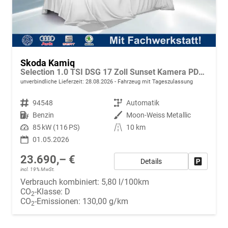
Skoda Kamiq
Selection 1.0 TSI DSG 17 Zoll Sunset Kamera PDC v+h
unverbindliche Lieferzeit:
28.08.2026
Fahrzeug mit Tageszulassung
Fahrzeugnr.
94548
Getriebe
Automatik
Kraftstoff
Benzin
Außenfarbe
Moon-Weiss Metallic
Leistung
85 kW (116 PS)
Kilometerstand
10 km
01.05.2026
23.690,– €
Details
Fahrzeug
incl. 19% MwSt.
Verbrauch kombiniert:
5,80 l/100km
CO
-Klasse:
D
2
CO
-Emissionen:
130,00 g/km
2