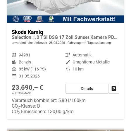
Skoda Kamiq
Selection 1.0 TSI DSG 17 Zoll Sunset Kamera PDC v+h
unverbindliche Lieferzeit:
28.08.2026
Fahrzeug mit Tageszulassung
Fahrzeugnr.
94981
Getriebe
Automatik
Kraftstoff
Benzin
Außenfarbe
Graphitgrau Metallic
Leistung
85 kW (116 PS)
Kilometerstand
10 km
01.05.2026
23.690,– €
Details
Fahrzeug
incl. 19% MwSt.
Verbrauch kombiniert:
5,80 l/100km
CO
-Klasse:
D
2
CO
-Emissionen:
130,00 g/km
2