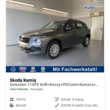
Skoda Kamiq
Selection 115PS AHK+Kessy+PDCvohi+Kamera+Climatronic+AppConnect+Sitzheizung
sofort lieferbar
Neuwagen
Fahrzeugnr.
78970
Getriebe
Schalt. 6-Gang
Kraftstoff
Benzin
Außenfarbe
[5X5X] Graphit Grau Metallic