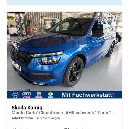
Skoda Kamiq
Monte Carlo" Climatronic" AHK schwenk." Pano." LED" Tempo.+ACC" PDC v.+h.+Kamera
sofort lieferbar
Gebrauchtwagen