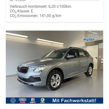
incl. 19% MwSt.
Verbrauch kombiniert:
6,20 l/100km
CO
-Klasse:
E
2
CO
-Emissionen:
141,00 g/km
2