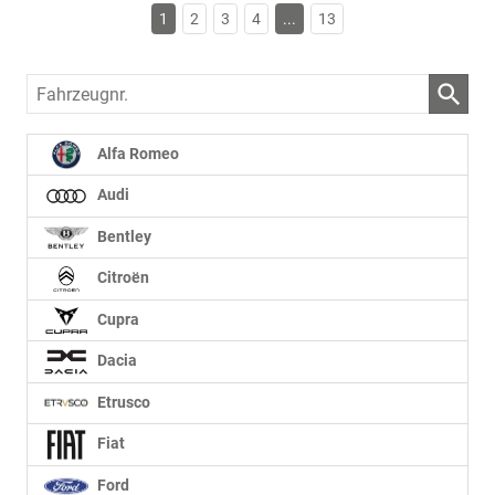
1
2
3
4
...
13
Fahrzeugnr.
Alfa Romeo
Audi
Bentley
Citroën
Cupra
Dacia
Etrusco
Fiat
Ford