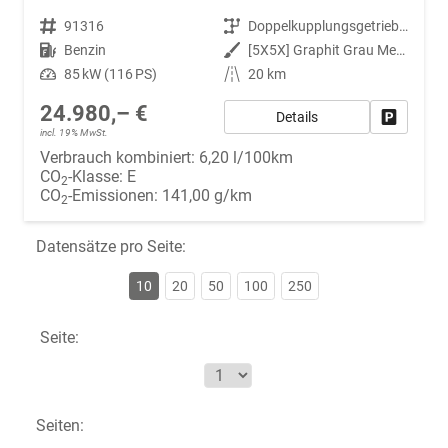
Fahrzeugnr.
91316
Getriebe
Doppelkupplungsgetriebe (DSG)
Kraftstoff
Benzin
Außenfarbe
[5X5X] Graphit Grau Metallic
Leistung
85 kW (116 PS)
Kilometerstand
20 km
24.980,– €
Details
Fahrzeug
incl. 19% MwSt.
Verbrauch kombiniert:
6,20 l/100km
CO
-Klasse:
E
2
CO
-Emissionen:
141,00 g/km
2
Datensätze pro Seite:
10
20
50
100
250
Seite:
Seiten: