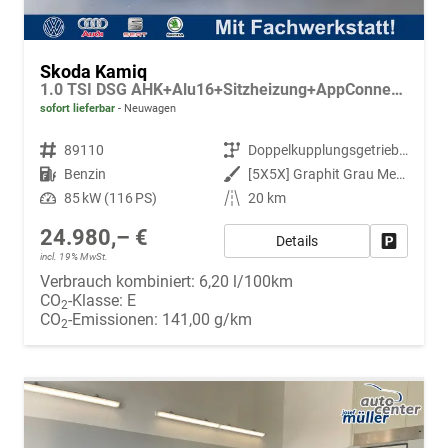
Skoda Kamiq
1.0 TSI DSG AHK+Alu16+Sitzheizung+AppConnect+GV5+LED+Nebel+Klima
sofort lieferbar
Neuwagen
Fahrzeugnr.
89110
Getriebe
Doppelkupplungsgetriebe (DSG)
Kraftstoff
Benzin
Außenfarbe
[5X5X] Graphit Grau Metallic
Leistung
85 kW (116 PS)
Kilometerstand
20 km
24.980,– €
Details
Fahrzeug
incl. 19% MwSt.
Verbrauch kombiniert:
6,20 l/100km
CO
-Klasse:
E
2
CO
-Emissionen:
141,00 g/km
2