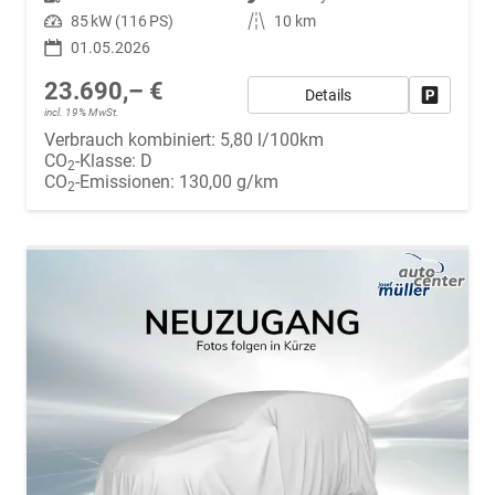
Leistung
85 kW (116 PS)
Kilometerstand
10 km
01.05.2026
23.690,– €
Details
Fahrzeug
incl. 19% MwSt.
Verbrauch kombiniert:
5,80 l/100km
CO
-Klasse:
D
2
CO
-Emissionen:
130,00 g/km
2