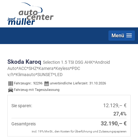
Menü
Skoda Karoq
Selection 1.5 TSI DSG AHK*Android
Auto*ACC*SHZ*Kamera*Keyless*PDC
v/h*Klimaauto*SUNSET*LED
Fahrzeugnr.:
92296
unverbindliche Lieferzeit:
31.10.2026
Fahrzeug mit Tageszulassung
12.129,– €
Sie sparen:
27,4%
32.190,– €
Gesamtpreis
incl. 19% MwSt., den Kosten für Überführung und Zulassungspapieren