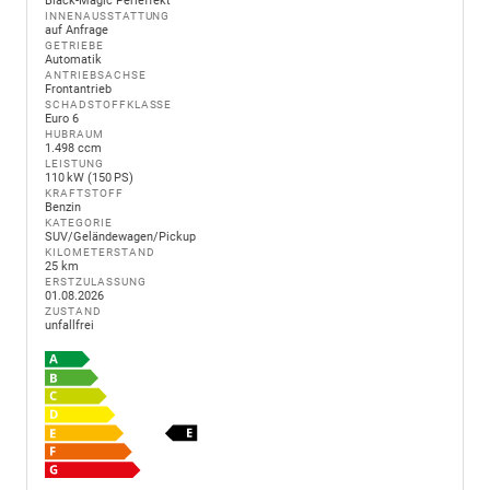
Black-Magic Perleffekt
INNENAUSSTATTUNG
auf Anfrage
GETRIEBE
Automatik
ANTRIEBSACHSE
Frontantrieb
SCHADSTOFFKLASSE
Euro 6
HUBRAUM
1.498 ccm
LEISTUNG
110 kW (150 PS)
KRAFTSTOFF
Benzin
KATEGORIE
SUV/Geländewagen/Pickup
KILOMETERSTAND
25 km
ERSTZULASSUNG
01.08.2026
ZUSTAND
unfallfrei