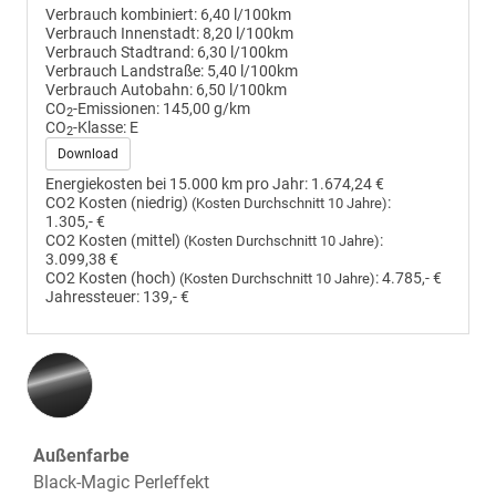
Verbrauch kombiniert:
6,40 l/100km
Verbrauch Innenstadt:
8,20 l/100km
Verbrauch Stadtrand:
6,30 l/100km
Verbrauch Landstraße:
5,40 l/100km
Verbrauch Autobahn:
6,50 l/100km
CO
-Emissionen:
145,00 g/km
2
CO
-Klasse:
E
2
Download
Energiekosten bei 15.000 km pro Jahr:
1.674,24 €
CO2 Kosten (niedrig)
:
(Kosten Durchschnitt 10 Jahre)
1.305,- €
CO2 Kosten (mittel)
:
(Kosten Durchschnitt 10 Jahre)
3.099,38 €
CO2 Kosten (hoch)
:
4.785,- €
(Kosten Durchschnitt 10 Jahre)
Jahressteuer:
139,- €
Außenfarbe
Black-Magic Perleffekt