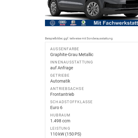
Beispielbilder, ggf. teilweise mit Sonderausstattung
AUSSENFARBE
Graphite-Grau Metallic
INNENAUSSTATTUNG
auf Anfrage
GETRIEBE
Automatik
ANTRIEBSACHSE
Frontantrieb
SCHADSTOFFKLASSE
Euro 6
HUBRAUM
1.498 ccm
LEISTUNG
110 kW (150 PS)