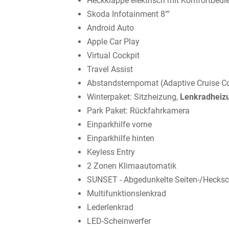
Heckklappe elektrisch mit Komfortbed
Skoda Infotainment 8""
Android Auto
Apple Car Play
Virtual Cockpit
Travel Assist
Abstandstempomat (Adaptive Cruise Co
Winterpaket: Sitzheizung,
Lenkradheiz
Park Paket: Rückfahrkamera
Einparkhilfe vorne
Einparkhilfe hinten
Keyless Entry
2 Zonen Klimaautomatik
SUNSET - Abgedunkelte Seiten-/Hecksc
Multifunktionslenkrad
Lederlenkrad
LED-Scheinwerfer