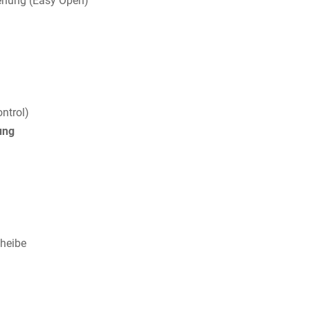
ienung (Easy Open)
ntrol)
ung
heibe