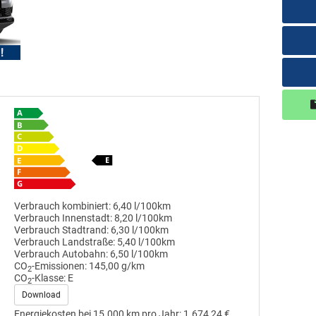
Verbrauch kombiniert:
6,40 l/100km
Verbrauch Innenstadt:
8,20 l/100km
Verbrauch Stadtrand:
6,30 l/100km
Verbrauch Landstraße:
5,40 l/100km
Verbrauch Autobahn:
6,50 l/100km
CO
-Emissionen:
145,00 g/km
2
CO
-Klasse:
E
2
Download
Energiekosten bei 15.000 km pro Jahr:
1.674,24 €