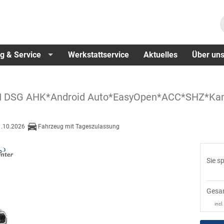
g & Service
Werkstattservice
Aktuelles
Über un
TSI DSG AHK*Android Auto*EasyOpen*ACC*SHZ*K
1.10.2026
Fahrzeug mit Tageszulassung
Sie s
Gesa
incl