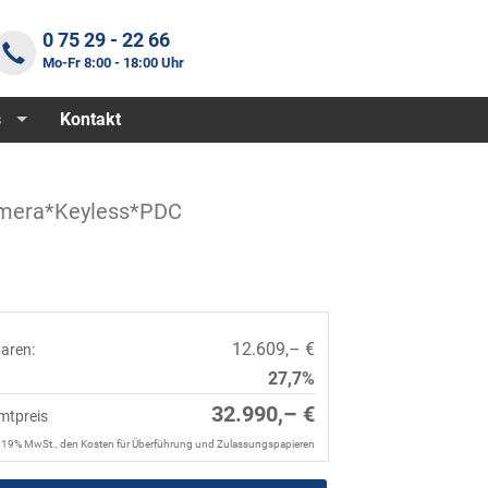
0 75 29 - 22 66
Mo-Fr 8:00 - 18:00 Uhr
s
Kontakt
amera*Keyless*PDC
12.609,– €
paren:
27,7%
32.990,– €
mtpreis
. 19% MwSt., den Kosten für Überführung und Zulassungspapieren