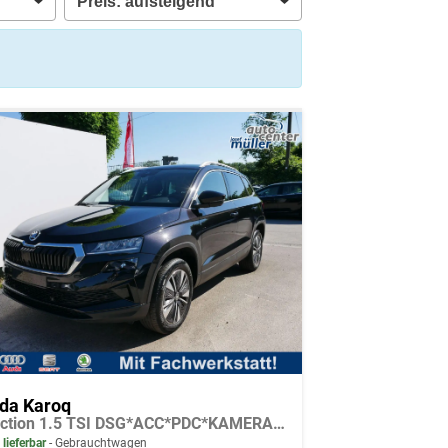
da Karoq
Selection 1.5 TSI DSG*ACC*PDC*KAMERA*TEMPOMAT*LED*SMARTLINK*KLIMA*RADIO*17-ZOLL
 lieferbar
Gebrauchtwagen