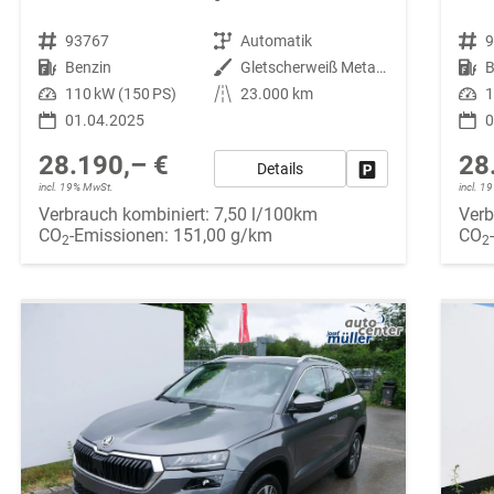
Fahrzeugnr.
93767
Getriebe
Automatik
Fahrzeugnr.
Kraftstoff
Benzin
Außenfarbe
Gletscherweiß Metallic
Kraftstoff
B
Leistung
110 kW (150 PS)
Kilometerstand
23.000 km
Leistung
1
01.04.2025
0
28.190,– €
28
Details
Fahrzeug parken
incl. 19% MwSt.
incl. 
Verbrauch kombiniert:
7,50 l/100km
Verb
CO
-Emissionen:
151,00 g/km
CO
2
2