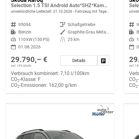
Selection 1.5 TSI Android Auto*SHZ*Kamera*PDC v/h*Klimaauto*SUNSET*LED
unverbindliche Lieferzeit:
31.10.2026
Fahrzeug mit Tageszulassung
unverb
Fahrzeugnr.
95094
Getriebe
Schaltgetriebe
Fahrzeugnr.
Kraftstoff
Benzin
Außenfarbe
Graphite-Grau Metallic
Kraftstoff
B
Leistung
110 kW (150 PS)
Kilometerstand
25 km
Leistung
1
01.08.2026
0
29.790,– €
29
Details
Fahrzeug parken
incl. 19% MwSt.
incl. 
Verbrauch kombiniert:
7,10 l/100km
Verb
CO
-Klasse:
F
CO
2
2
CO
-Emissionen:
162,00 g/km
CO
2
2