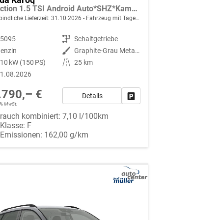
Selection 1.5 TSI Android Auto*SHZ*Kamera*PDC v/h*Klimaauto*SUNSET*LED
indliche Lieferzeit:
31.10.2026
Fahrzeug mit Tageszulassung
95095
Getriebe
Schaltgetriebe
enzin
Außenfarbe
Graphite-Grau Metallic
10 kW (150 PS)
Kilometerstand
25 km
1.08.2026
.790,– €
Details
Fahrzeug parken
19% MwSt.
rauch kombiniert:
7,10 l/100km
-Klasse:
F
-Emissionen:
162,00 g/km