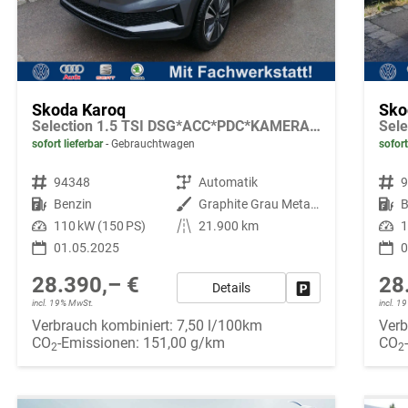
Skoda Karoq
Sko
Selection 1.5 TSI DSG*ACC*PDC*KAMERA*TEMPOMAT*LED*SMARTLINK*KLIMA*RADIO*17-ZOLL
sofort lieferbar
Gebrauchtwagen
sofort
Fahrzeugnr.
94348
Getriebe
Automatik
Fahrzeugnr.
Kraftstoff
Benzin
Außenfarbe
Graphite Grau Metallic
Kraftstoff
B
Leistung
110 kW (150 PS)
Kilometerstand
21.900 km
Leistung
1
01.05.2025
0
28.390,– €
28
Details
Fahrzeug parken
incl. 19% MwSt.
incl. 
Verbrauch kombiniert:
7,50 l/100km
Verb
CO
-Emissionen:
151,00 g/km
CO
2
2