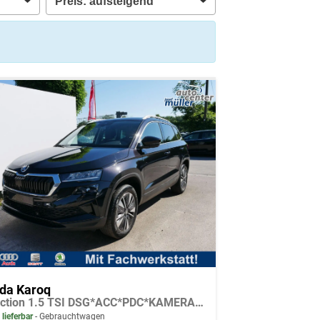
da Karoq
Selection 1.5 TSI DSG*ACC*PDC*KAMERA*TEMPOMAT*LED*SMARTLINK*KLIMA*RADIO*17-ZOLL
 lieferbar
Gebrauchtwagen