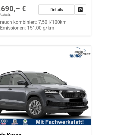
.690,– €
Details
Fahrzeug parken
19% MwSt.
rauch kombiniert:
7,50 l/100km
-Emissionen:
151,00 g/km
da Karoq