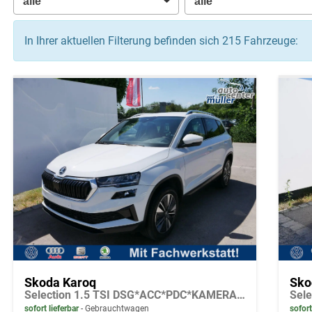
In Ihrer aktuellen Filterung befinden sich
215
Fahrzeuge:
Skoda Karoq
Sko
Selection 1.5 TSI DSG*ACC*PDC*KAMERA*TEMPOMAT*LED*SMARTLINK*KLIMA*RADIO*17-ZOLL
sofort lieferbar
Gebrauchtwagen
sofort