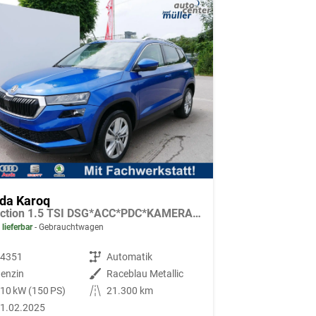
da Karoq
Selection 1.5 TSI DSG*ACC*PDC*KAMERA*TEMPOMAT*LED*SMARTLINK*KLIMA*RADIO*17-ZOLL
 lieferbar
Gebrauchtwagen
94351
Getriebe
Automatik
enzin
Außenfarbe
Raceblau Metallic
10 kW (150 PS)
Kilometerstand
21.300 km
1.02.2025