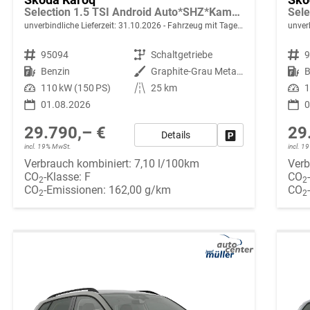
Selection 1.5 TSI Android Auto*SHZ*Kamera*PDC v/h*Klimaauto*SUNSET*LED
unverbindliche Lieferzeit:
31.10.2026
Fahrzeug mit Tageszulassung
unverb
Fahrzeugnr.
95094
Getriebe
Schaltgetriebe
Fahrzeugnr.
Kraftstoff
Benzin
Außenfarbe
Graphite-Grau Metallic
Kraftstoff
B
Leistung
110 kW (150 PS)
Kilometerstand
25 km
Leistung
1
01.08.2026
0
29.790,– €
29
Details
Fahrzeug parken
incl. 19% MwSt.
incl. 
Verbrauch kombiniert:
7,10 l/100km
Verb
CO
-Klasse:
F
CO
2
2
CO
-Emissionen:
162,00 g/km
CO
2
2