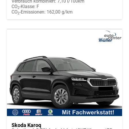
Verbrauch kombiniert:
7,10 l/100km
CO
-Klasse:
F
2
CO
-Emissionen:
162,00 g/km
2
Skoda Karoq