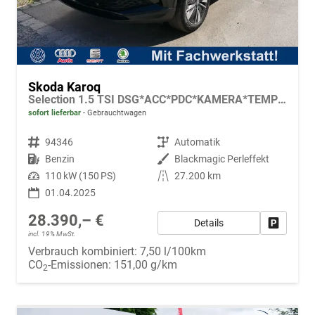
Skoda Karoq
Selection 1.5 TSI DSG*ACC*PDC*KAMERA*TEMPOMAT*LED*SMARTLINK*KLIMA*RADIO*17-ZOLL
sofort lieferbar
Gebrauchtwagen
Fahrzeugnr.
94346
Getriebe
Automatik
Kraftstoff
Benzin
Außenfarbe
Blackmagic Perleffekt
Leistung
110 kW (150 PS)
Kilometerstand
27.200 km
01.04.2025
28.390,– €
Details
Fahrzeug
incl. 19% MwSt.
Verbrauch kombiniert:
7,50 l/100km
CO
-Emissionen:
151,00 g/km
2