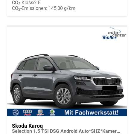
CO
-Klasse:
E
2
CO
-Emissionen:
145,00 g/km
2
Skoda Karoq
Selection 1.5 TSI DSG Android Auto*SHZ*Kamera*Keyless*PDC v/h*Klimaauto*SUNSET*LED