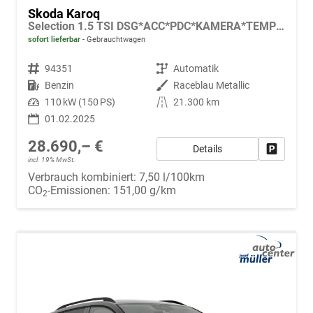
Skoda Karoq
Selection 1.5 TSI DSG*ACC*PDC*KAMERA*TEMPOMAT*LED*SMARTLINK*KLIMA*RADIO*17-ZOLL
sofort lieferbar
Gebrauchtwagen
Fahrzeugnr.
94351
Getriebe
Automatik
Kraftstoff
Benzin
Außenfarbe
Raceblau Metallic
Leistung
110 kW (150 PS)
Kilometerstand
21.300 km
01.02.2025
28.690,– €
Details
Fahrzeug
incl. 19% MwSt.
Verbrauch kombiniert:
7,50 l/100km
CO
-Emissionen:
151,00 g/km
2