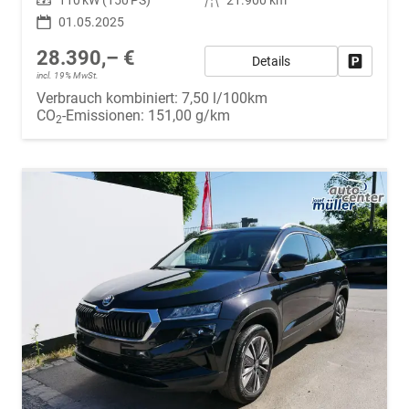
01.05.2025
28.390,– €
Details
Fahrzeug
incl. 19% MwSt.
Verbrauch kombiniert:
7,50 l/100km
CO
-Emissionen:
151,00 g/km
2