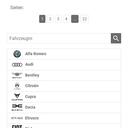
Seiten:
1
2
3
4
...
22
Fahrzeugnr.
Alfa Romeo
Audi
Bentley
Citroën
Cupra
Dacia
Etrusco