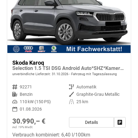
Skoda Karoq
Selection 1.5 TSI DSG Android Auto*SHZ*Kamera*Keyless*PDC v/h*Klimaauto*SUNSET*LED
unverbindliche Lieferzeit:
31.10.2026
Fahrzeug mit Tageszulassung
Fahrzeugnr.
92271
Getriebe
Automatik
Kraftstoff
Benzin
Außenfarbe
Graphite-Grau Metallic
Leistung
110 kW (150 PS)
Kilometerstand
25 km
01.08.2026
30.990,– €
Details
Fahrzeug
incl. 19% MwSt.
Verbrauch kombiniert:
6,40 l/100km