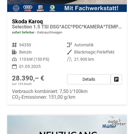
Skoda Karoq
Selection 1.5 TSI DSG*ACC*PDC*KAMERA*TEMPOMAT*LED*SMARTLINK*KLIMA*RADIO*17-ZOLL
sofort lieferbar
Gebrauchtwagen
Fahrzeugnr.
94350
Getriebe
Automatik
Kraftstoff
Benzin
Außenfarbe
Blackmagic Perleffekt
Leistung
110 kW (150 PS)
Kilometerstand
21.900 km
01.05.2025
28.390,– €
Details
Fahrzeug
incl. 19% MwSt.
Verbrauch kombiniert:
7,50 l/100km
CO
-Emissionen:
151,00 g/km
2