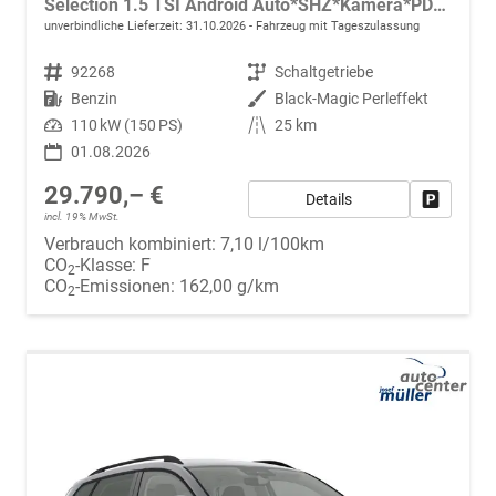
Selection 1.5 TSI Android Auto*SHZ*Kamera*PDC v/h*Klimaauto*SUNSET*LED
unverbindliche Lieferzeit:
31.10.2026
Fahrzeug mit Tageszulassung
Fahrzeugnr.
92268
Getriebe
Schaltgetriebe
Kraftstoff
Benzin
Außenfarbe
Black-Magic Perleffekt
Leistung
110 kW (150 PS)
Kilometerstand
25 km
01.08.2026
29.790,– €
Details
Fahrzeug
incl. 19% MwSt.
Verbrauch kombiniert:
7,10 l/100km
CO
-Klasse:
F
2
CO
-Emissionen:
162,00 g/km
2