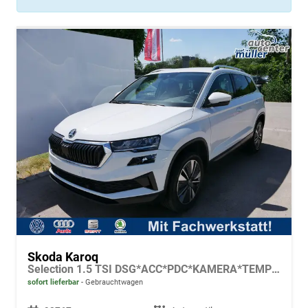
Skoda Karoq
Selection 1.5 TSI DSG*ACC*PDC*KAMERA*TEMPOMAT*LED*SMARTLINK*KLIMA*RADIO*17-ZOLL
sofort lieferbar
Gebrauchtwagen