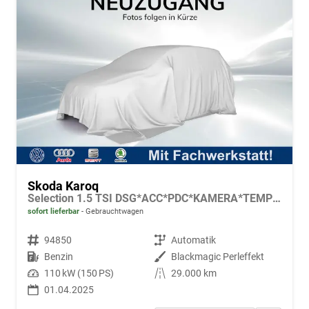
Skoda Karoq
Selection 1.5 TSI DSG*ACC*PDC*KAMERA*TEMPOMAT*LED*SMARTLINK*KLIMA*RADIO*17-ZOLL
sofort lieferbar
Gebrauchtwagen
Fahrzeugnr.
94850
Getriebe
Automatik
Kraftstoff
Benzin
Außenfarbe
Blackmagic Perleffekt
Leistung
110 kW (150 PS)
Kilometerstand
29.000 km
01.04.2025