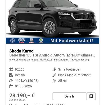
Skoda Karoq
Selection 1.5 TSI Android Auto*SHZ*PDC*Klimaauto*SUNSET*LED
unverbindliche Lieferzeit:
31.10.2026
Fahrzeug mit Tageszulassung
Fahrzeugnr.
92266
Getriebe
Schaltgetriebe
Kraftstoff
Benzin
Außenfarbe
Black-Magic Perleffekt
Leistung
110 kW (150 PS)
Kilometerstand
25 km
01.08.2026
29.190,– €
Details
Fahrzeug
incl. 19% MwSt.