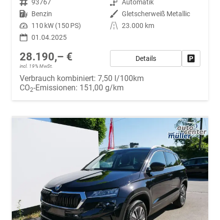
Fahrzeugnr.
93767
Getriebe
Automatik
Kraftstoff
Benzin
Außenfarbe
Gletscherweiß Metallic
Leistung
110 kW (150 PS)
Kilometerstand
23.000 km
01.04.2025
28.190,– €
Details
Fahrzeug
incl. 19% MwSt.
Verbrauch kombiniert:
7,50 l/100km
CO
-Emissionen:
151,00 g/km
2