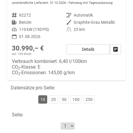
unverbindliche Lieferzeit:
31.10.2026
Fahrzeug mit Tageszulassung
Fahrzeugnr.
92272
Getriebe
Automatik
Kraftstoff
Benzin
Außenfarbe
Graphite-Grau Metallic
Leistung
110 kW (150 PS)
Kilometerstand
25 km
01.08.2026
30.990,– €
Details
Fahrzeug
incl. 19% MwSt.
Verbrauch kombiniert:
6,40 l/100km
CO
-Klasse:
E
2
CO
-Emissionen:
145,00 g/km
2
Datensätze pro Seite:
10
20
50
100
250
Seite: