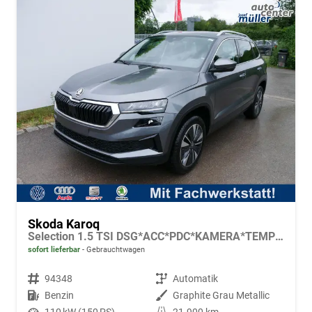
Skoda Karoq
Selection 1.5 TSI DSG*ACC*PDC*KAMERA*TEMPOMAT*LED*SMARTLINK*KLIMA*RADIO*17-ZOLL
sofort lieferbar
Gebrauchtwagen
Fahrzeugnr.
94348
Getriebe
Automatik
Kraftstoff
Benzin
Außenfarbe
Graphite Grau Metallic
Leistung
110 kW (150 PS)
Kilometerstand
21.900 km