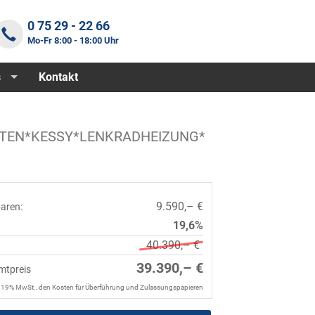
0 75 29 - 22 66
Mo-Fr 8:00 - 18:00 Uhr
s
Kontakt
INTEN*KESSY*LENKRADHEIZUNG*
9.590,– €
paren:
19,6%
40.390,– €
39.390,– €
mtpreis
. 19% MwSt., den Kosten für Überführung und Zulassungspapieren