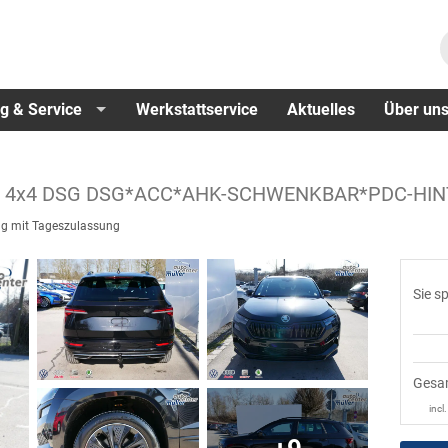
g & Service
Werkstattservice
Aktuelles
Über un
 TSI 4x4 DSG DSG*ACC*AHK-SCHWENKBAR*PDC-H
g mit Tageszulassung
Sie s
Gesa
incl