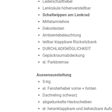
Lederschalthebel
Lenksäule höhenverstellbar
Schaltwippen am Lenkrad
Mittelarmlehne
Dekorleisten
Ambientebeleuchtung
teilbar klappbare Rücksitzbank
DURCHLADEMÖGLICHKEIT
Gepäckraumabdeckung
el. Parkbremse
Aussenausstattung
5-trg.
el. Fensterheber vorne + hinten
Dachreling schwarz
abgedunkelte Heckscheiben
el. heranklappbare und beheizbare Auß