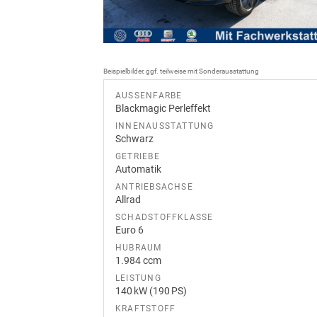
Beispielbilder, ggf. teilweise mit Sonderausstattung
AUSSENFARBE
Blackmagic Perleffekt
INNENAUSSTATTUNG
Schwarz
GETRIEBE
Automatik
ANTRIEBSACHSE
Allrad
SCHADSTOFFKLASSE
Euro 6
HUBRAUM
1.984 ccm
LEISTUNG
140 kW (190 PS)
KRAFTSTOFF