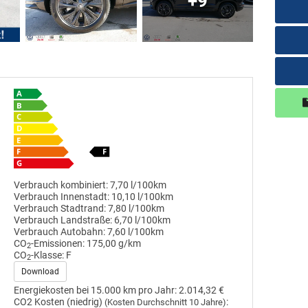
+9
Verbrauch kombiniert:
7,70 l/100km
Verbrauch Innenstadt:
10,10 l/100km
Verbrauch Stadtrand:
7,80 l/100km
Verbrauch Landstraße:
6,70 l/100km
Verbrauch Autobahn:
7,60 l/100km
CO
-Emissionen:
175,00 g/km
2
CO
-Klasse:
F
2
Download
Energiekosten bei 15.000 km pro Jahr:
2.014,32 €
CO2 Kosten (niedrig)
:
(Kosten Durchschnitt 10 Jahre)