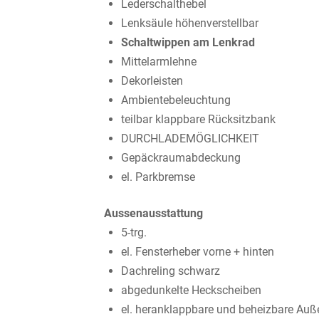
Lederschalthebel
Lenksäule höhenverstellbar
Schaltwippen am Lenkrad
Mittelarmlehne
Dekorleisten
Ambientebeleuchtung
teilbar klappbare Rücksitzbank
DURCHLADEMÖGLICHKEIT
Gepäckraumabdeckung
el. Parkbremse
Aussenausstattung
5-trg.
el. Fensterheber vorne + hinten
Dachreling schwarz
abgedunkelte Heckscheiben
el. heranklappbare und beheizbare Auß