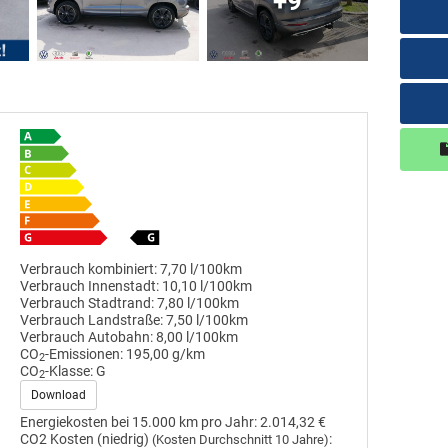
+9
Verbrauch kombiniert:
7,70 l/100km
Verbrauch Innenstadt:
10,10 l/100km
Verbrauch Stadtrand:
7,80 l/100km
Verbrauch Landstraße:
7,50 l/100km
Verbrauch Autobahn:
8,00 l/100km
CO
-Emissionen:
195,00 g/km
2
CO
-Klasse:
G
2
Download
Energiekosten bei 15.000 km pro Jahr:
2.014,32 €
CO2 Kosten (niedrig)
:
(Kosten Durchschnitt 10 Jahre)