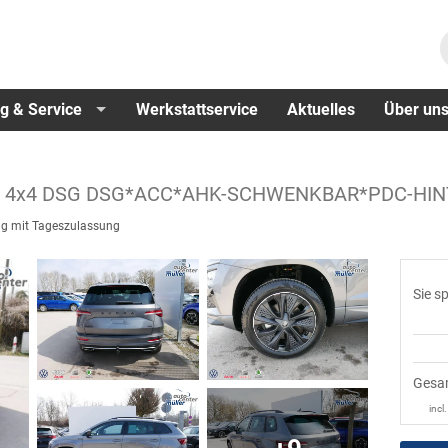
g & Service
Werkstattservice
Aktuelles
Über un
 TSI 4x4 DSG DSG*ACC*AHK-SCHWENKBAR*PDC-H
g mit Tageszulassung
Sie s
Gesa
incl