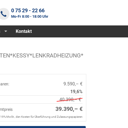
0 75 29 - 22 66
Mo-Fr 8:00 - 18:00 Uhr
s
Kontakt
INTEN*KESSY*LENKRADHEIZUNG*
9.590,– €
paren:
19,6%
40.390,– €
39.390,– €
mtpreis
. 19% MwSt., den Kosten für Überführung und Zulassungspapieren