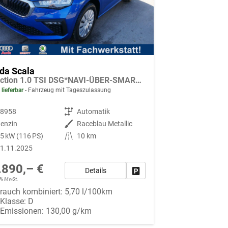
da Scala
Selection 1.0 TSI DSG*NAVI-ÜBER-SMARTLINK*PDC-HI*LED*TEMPOMAT*SHZ*DAB*KLIMA
 lieferbar
Fahrzeug mit Tageszulassung
88958
Getriebe
Automatik
enzin
Außenfarbe
Raceblau Metallic
5 kW (116 PS)
Kilometerstand
10 km
1.11.2025
.890,– €
Details
Fahrzeug parken
19% MwSt.
rauch kombiniert:
5,70 l/100km
-Klasse:
D
-Emissionen:
130,00 g/km