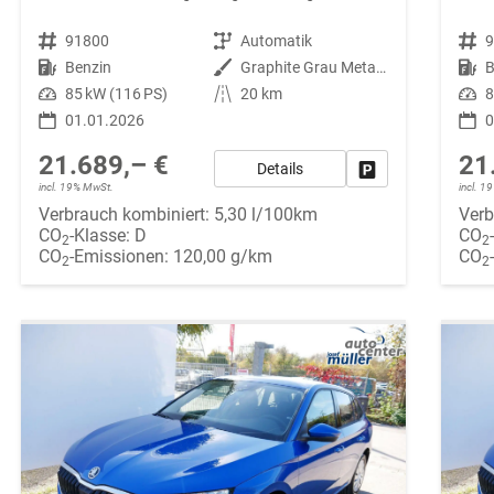
Fahrzeugnr.
91800
Getriebe
Automatik
Fahrzeugnr.
Kraftstoff
Benzin
Außenfarbe
Graphite Grau Metallic (5X)
Kraftstoff
B
Leistung
85 kW (116 PS)
Kilometerstand
20 km
Leistung
8
01.01.2026
0
21.689,– €
21
Details
Fahrzeug parken
incl. 19% MwSt.
incl. 
Verbrauch kombiniert:
5,30 l/100km
Verb
CO
-Klasse:
D
CO
2
2
CO
-Emissionen:
120,00 g/km
CO
2
2