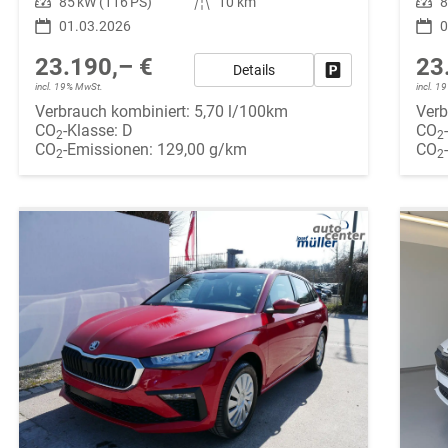
Leistung
85 kW (116 PS)
Kilometerstand
10 km
Leistung
8
01.03.2026
0
23.190,– €
23
Details
Fahrzeug parken
incl. 19% MwSt.
incl. 
Verbrauch kombiniert:
5,70 l/100km
Verb
CO
-Klasse:
D
CO
2
2
CO
-Emissionen:
129,00 g/km
CO
2
2