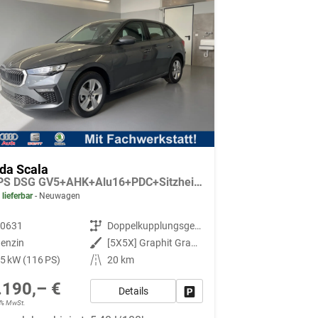
da Scala
115PS DSG GV5+AHK+Alu16+PDC+Sitzheizung+App-Connect
 lieferbar
Neuwagen
90631
Getriebe
Doppelkupplungsgetriebe (DSG)
enzin
Außenfarbe
[5X5X] Graphit Grau Metallic
5 kW (116 PS)
Kilometerstand
20 km
.190,– €
Details
Fahrzeug parken
19% MwSt.