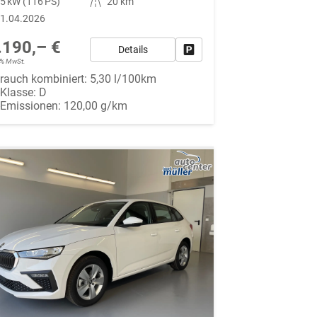
5 kW (116 PS)
Kilometerstand
20 km
1.04.2026
.190,– €
Details
Fahrzeug parken
19% MwSt.
rauch kombiniert:
5,30 l/100km
-Klasse:
D
-Emissionen:
120,00 g/km