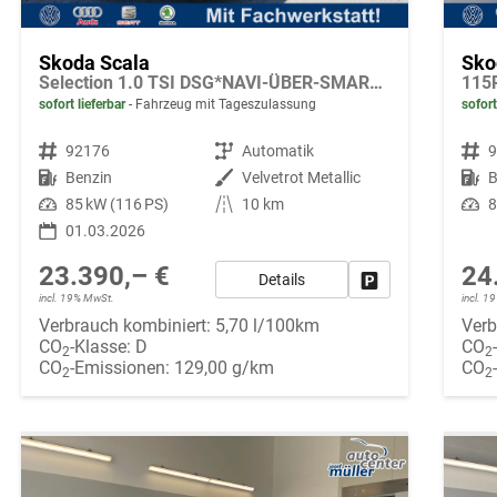
Skoda Scala
Sko
Selection 1.0 TSI DSG*NAVI-ÜBER-SMARTLINK*PDC-HI*LED*TEMPOMAT*SHZ*DAB*KLIMA
sofort lieferbar
Fahrzeug mit Tageszulassung
sofort
Fahrzeugnr.
92176
Getriebe
Automatik
Fahrzeugnr.
Kraftstoff
Benzin
Außenfarbe
Velvetrot Metallic
Kraftstoff
B
Leistung
85 kW (116 PS)
Kilometerstand
10 km
Leistung
8
01.03.2026
23.390,– €
24
Details
Fahrzeug parken
incl. 19% MwSt.
incl. 
Verbrauch kombiniert:
5,70 l/100km
Verb
CO
-Klasse:
D
CO
2
2
CO
-Emissionen:
129,00 g/km
CO
2
2