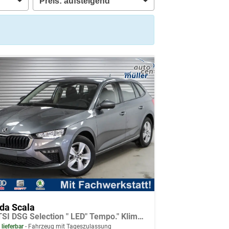
da Scala
1,0 TSI DSG Selection " LED" Tempo." Klimaauto." PDC h." App connect
 lieferbar
Fahrzeug mit Tageszulassung