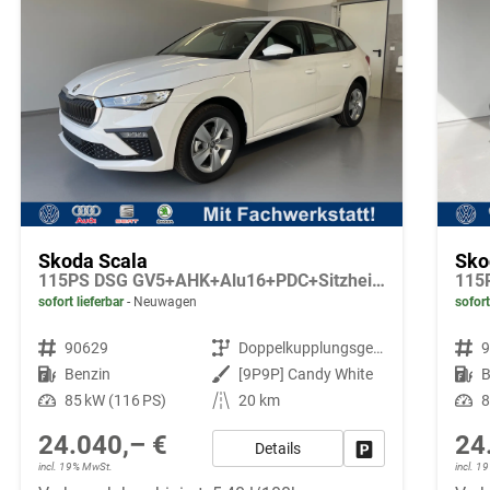
Skoda Scala
Sko
115PS DSG GV5+AHK+Alu16+PDC+Sitzheizung+App-Connect
sofort lieferbar
Neuwagen
sofort
Fahrzeugnr.
90629
Getriebe
Doppelkupplungsgetriebe (DSG)
Fahrzeugnr.
Kraftstoff
Benzin
Außenfarbe
[9P9P] Candy White
Kraftstoff
B
Leistung
85 kW (116 PS)
Kilometerstand
20 km
Leistung
8
24.040,– €
24
Details
Fahrzeug parken
incl. 19% MwSt.
incl. 