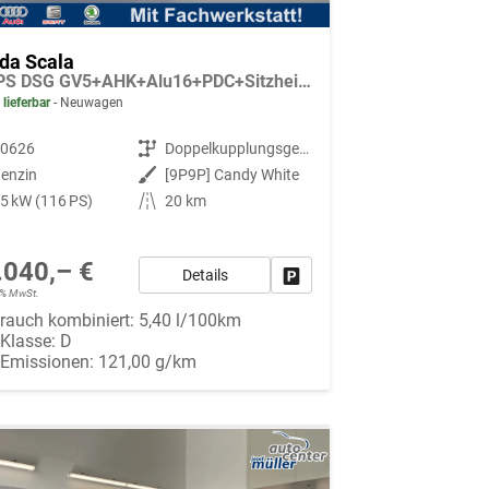
da Scala
115PS DSG GV5+AHK+Alu16+PDC+Sitzheizung+App-Connect
 lieferbar
Neuwagen
90626
Getriebe
Doppelkupplungsgetriebe (DSG)
enzin
Außenfarbe
[9P9P] Candy White
5 kW (116 PS)
Kilometerstand
20 km
.040,– €
Details
Fahrzeug parken
19% MwSt.
rauch kombiniert:
5,40 l/100km
-Klasse:
D
-Emissionen:
121,00 g/km