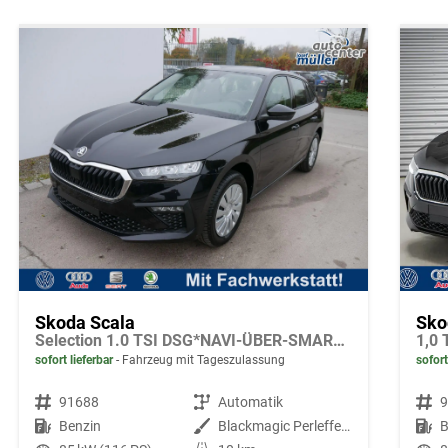
Skoda Scala
Sko
Selection 1.0 TSI DSG*NAVI-ÜBER-SMARTLINK*PDC-HI*LED*TEMPOMAT*SHZ*DAB*KLIMA
1,0 
sofort lieferbar
Fahrzeug mit Tageszulassung
sofort
Fahrzeugnr.
91688
Getriebe
Automatik
Fahrzeugnr.
Kraftstoff
Benzin
Außenfarbe
Blackmagic Perleffekt
Kraftstoff
B