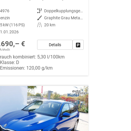
94976
Getriebe
Doppelkupplungsgetriebe (DSG)
enzin
Außenfarbe
Graphite Grau Metallic (5X)
5 kW (116 PS)
Kilometerstand
20 km
1.01.2026
.690,– €
Details
Fahrzeug parken
19% MwSt.
rauch kombiniert:
5,30 l/100km
-Klasse:
D
-Emissionen:
120,00 g/km