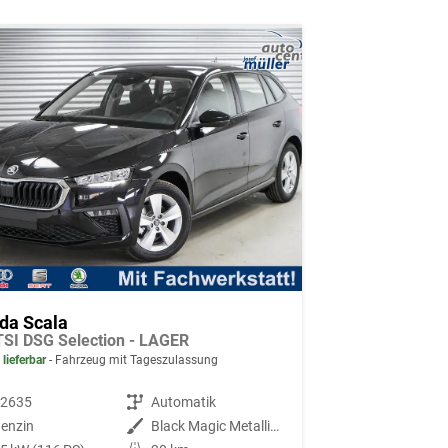
da Scala
TSI DSG Selection - LAGER
 lieferbar
Fahrzeug mit Tageszulassung
92635
Getriebe
Automatik
enzin
Außenfarbe
Black Magic Metallic (1Z)