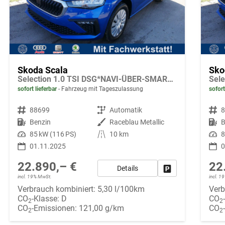
Skoda Scala
Sko
Selection 1.0 TSI DSG*NAVI-ÜBER-SMARTLINK*PDC-HI*LED*TEMPOMAT*SHZ*DAB*KLIMA
sofort lieferbar
Fahrzeug mit Tageszulassung
sofort
Fahrzeugnr.
88699
Getriebe
Automatik
Fahrzeugnr.
Kraftstoff
Benzin
Außenfarbe
Raceblau Metallic
Kraftstoff
B
Leistung
85 kW (116 PS)
Kilometerstand
10 km
Leistung
8
01.11.2025
0
22.890,– €
22
Details
Fahrzeug parken
incl. 19% MwSt.
incl. 
Verbrauch kombiniert:
5,30 l/100km
Verb
CO
-Klasse:
D
CO
2
2
CO
-Emissionen:
121,00 g/km
CO
2
2