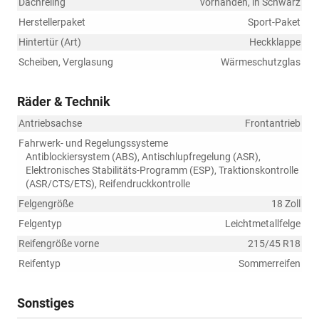
Dachreling
vorhanden, in Schwarz
Herstellerpaket
Sport-Paket
Hintertür (Art)
Heckklappe
Scheiben, Verglasung
Wärmeschutzglas
Räder & Technik
Antriebsachse
Frontantrieb
Fahrwerk- und Regelungssysteme
Antiblockiersystem (ABS), Antischlupfregelung (ASR),
Elektronisches Stabilitäts-Programm (ESP), Traktionskontrolle
(ASR/CTS/ETS), Reifendruckkontrolle
Felgengröße
18 Zoll
Felgentyp
Leichtmetallfelge
Reifengröße vorne
215/45 R18
Reifentyp
Sommerreifen
Sonstiges