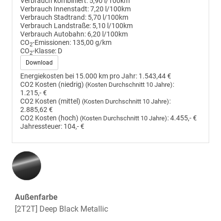
Verbrauch kombiniert:
5,90 l/100km
Verbrauch Innenstadt:
7,20 l/100km
Verbrauch Stadtrand:
5,70 l/100km
Verbrauch Landstraße:
5,10 l/100km
Verbrauch Autobahn:
6,20 l/100km
CO
-Emissionen:
135,00 g/km
2
CO
-Klasse:
D
2
Download
Energiekosten bei 15.000 km pro Jahr:
1.543,44 €
CO2 Kosten (niedrig)
:
(Kosten Durchschnitt 10 Jahre)
1.215,- €
CO2 Kosten (mittel)
:
(Kosten Durchschnitt 10 Jahre)
2.885,62 €
CO2 Kosten (hoch)
:
4.455,- €
(Kosten Durchschnitt 10 Jahre)
Jahressteuer:
104,- €
Außenfarbe
[2T2T] Deep Black Metallic