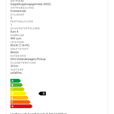
GETRIEBE
Doppelkupplungsgetriebe (DSG)
ANTRIEBSACHSE
Frontantrieb
ZYLINDER
3
PARTIKELFILTER
1
SCHADSTOFFKLASSE
Euro 6
HUBRAUM
999 ccm
LEISTUNG
85 kW (116 PS)
KRAFTSTOFF
Benzin
KATEGORIE
SUV/Geländewagen/Pickup
KILOMETERSTAND
20 km
ZUSTAND
unfallfrei