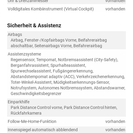
Uhr & Drehzahlmesser
vorhanden
Volldigitales Kombiinstrument (Virtual Cockpit)
vorhanden
Sicherheit & Assistenz
Airbags
Airbag, Fenster-/Kopfairbags Vorne, Beifahrerairbag
abschaltbar, Seitenairbags Vorne, Beifahrerairbag
Assistenzsysteme
Regensensor, Tempomat, Notbremsassistent (City-Safety),
Berganfahrassistent, Spurhalteassistent,
Spurwechselassistent, Fußgängererkennung,
Abstandstempomat adaptiv (ACC), Verkehrzeichenerkennung,
Toter-Winkel-Assistent, Müdigkeitserkennungs-Sensor,
Notrufsystem, Autonomes Notbremssystem, Abstandswarner,
Geschwindigkeitsbegrenzer
Einparkhilfe
Park Distance Control vorne, Park Distance Control hinten,
Rückfahrkamera
Follow-Me-Home-Funktion
vorhanden
Innenspiegel automatisch abblendend
vorhanden