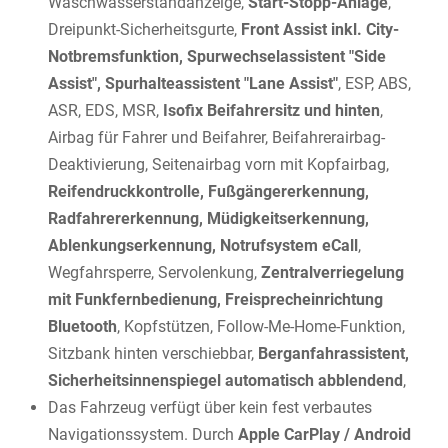
Waschwasserstandanzeige,
Start-Stopp-Anlage
,
Dreipunkt-Sicherheitsgurte,
Front Assist inkl. City-
Notbremsfunktion, Spurwechselassistent "Side
Assist", Spurhalteassistent "Lane Assist"
, ESP, ABS,
ASR, EDS, MSR,
Isofix Beifahrersitz und hinten
,
Airbag für Fahrer und Beifahrer, Beifahrerairbag-
Deaktivierung, Seitenairbag vorn mit Kopfairbag,
Reifendruckkontrolle, Fußgängererkennung,
Radfahrererkennung, Müdigkeitserkennung,
Ablenkungserkennung, Notrufsystem eCall
,
Wegfahrsperre, Servolenkung,
Zentralverriegelung
mit Funkfernbedienung, Freisprecheinrichtung
Bluetooth
, Kopfstützen, Follow-Me-Home-Funktion,
Sitzbank hinten verschiebbar,
Berganfahrassistent,
Sicherheitsinnenspiegel automatisch abblendend
,
Das Fahrzeug verfügt über kein fest verbautes
Navigationssystem. Durch
Apple CarPlay / Android