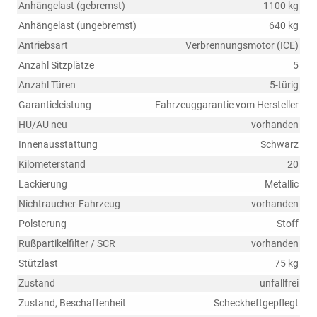
Anhängelast (gebremst)
1100 kg
Anhängelast (ungebremst)
640 kg
Antriebsart
Verbrennungsmotor (ICE)
Anzahl Sitzplätze
5
Anzahl Türen
5-türig
Garantieleistung
Fahrzeuggarantie vom Hersteller
HU/AU neu
vorhanden
Innenausstattung
Schwarz
Kilometerstand
20
Lackierung
Metallic
Nichtraucher-Fahrzeug
vorhanden
Polsterung
Stoff
Rußpartikelfilter / SCR
vorhanden
Stützlast
75 kg
Zustand
unfallfrei
Zustand, Beschaffenheit
Scheckheftgepflegt