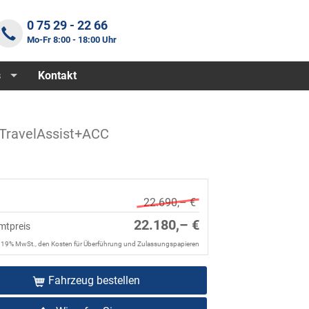
0 75 29 - 22 66
Mo-Fr 8:00 - 18:00 Uhr
s
Kontakt
TravelAssist+ACC
22.690,– €
22.180,– €
mtpreis
. 19% MwSt., den Kosten für Überführung und Zulassungspapieren
Fahrzeug bestellen