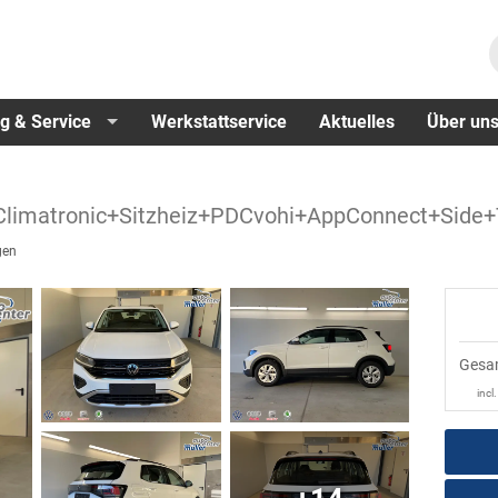
g & Service
Werkstattservice
Aktuelles
Über un
Climatronic+Sitzheiz+PDCvohi+AppConnect+Side+
gen
Gesa
incl