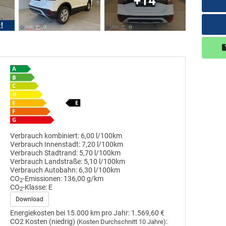
+14
Verbrauch kombiniert:
6,00 l/100km
Verbrauch Innenstadt:
7,20 l/100km
Verbrauch Stadtrand:
5,70 l/100km
Verbrauch Landstraße:
5,10 l/100km
Verbrauch Autobahn:
6,30 l/100km
CO
-Emissionen:
136,00 g/km
2
CO
-Klasse:
E
2
Download
Energiekosten bei 15.000 km pro Jahr:
1.569,60 €
CO2 Kosten (niedrig)
:
(Kosten Durchschnitt 10 Jahre)