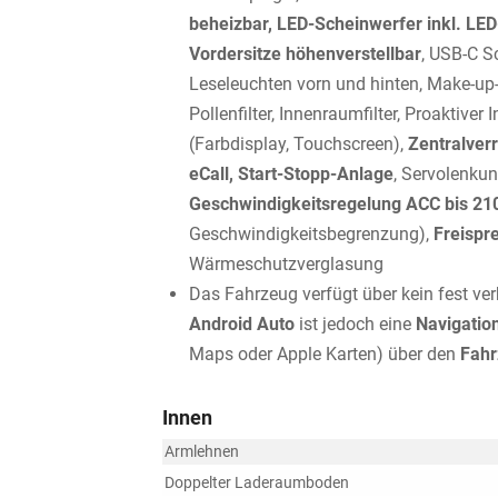
beheizbar, LED-Scheinwerfer inkl. LED
Vordersitze höhenverstellbar
, USB-C Sc
Leseleuchten vorn und hinten, Make-up
Pollenfilter, Innenraumfilter, Proaktiver
(Farbdisplay, Touchscreen),
Zentralver
eCall, Start-Stopp-Anlage
, Servolenku
Geschwindigkeitsregelung ACC bis 21
Geschwindigkeitsbegrenzung),
Freispre
Wärmeschutzverglasung
Das Fahrzeug verfügt über kein fest v
Android Auto
ist jedoch eine
Navigatio
Maps oder Apple Karten) über den
Fahr
Innen
Armlehnen
Doppelter Laderaumboden