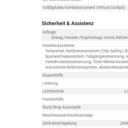
Volldigitales Kombiinstrument (Virtual Cockpit)
Sicherheit & Assistenz
Airbags
Airbag, Fenster-/Kopfairbags Vorne, Beifah
Assistenzsysteme
Tempomat, Notbremsassistent (City-Safety), Be
Spurwechselassistent, Fußgängererkennung, 
Verkehrzeichenerkennung, Toter-Winkel-Assist
Autonomes Notbremssystem, Abstandswarner,
Einparkhilfe
Lenkung
Lichttechnik
L
Pannenhilfe
Start/Stop-Automatik
Waschwasserstandsanzeige
Zentralverriegelung
Zent