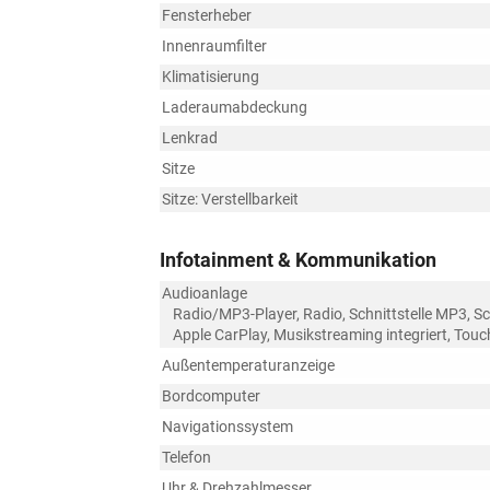
Fensterheber
Innenraumfilter
Klimatisierung
Laderaumabdeckung
Lenkrad
Sitze
Sitze: Verstellbarkeit
Infotainment & Kommunikation
Audioanlage
Radio/MP3-Player, Radio, Schnittstelle MP3, Sch
Apple CarPlay, Musikstreaming integriert, Tou
Außentemperaturanzeige
Bordcomputer
Navigationssystem
Telefon
Uhr & Drehzahlmesser