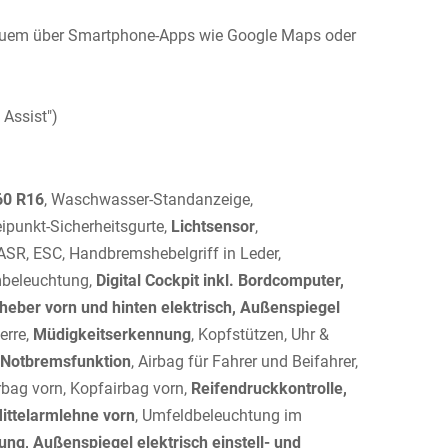
uem über Smartphone-Apps wie Google Maps oder
 Assist")
/60 R16
, Waschwasser-Standanzeige,
ipunkt-Sicherheitsgurte,
Lichtsensor
,
SR, ESC, Handbremshebelgriff in Leder,
mbeleuchtung,
Digital Cockpit inkl. Bordcomputer,
heber vorn und hinten elektrisch, Außenspiegel
erre,
Müdigkeitserkennung
, Kopfstützen, Uhr &
ty-Notbremsfunktion
, Airbag für Fahrer und Beifahrer,
rbag vorn, Kopfairbag vorn,
Reifendruckkontrolle,
ittelarmlehne vorn
, Umfeldbeleuchtung im
g, Außenspiegel elektrisch einstell- und