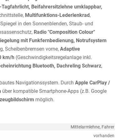
-Tagfahrlicht, Beifahrersitzlehne umklappbar,
hnittstelle,
Multifunktions-Lederlenkrad
,
-Spiegel in den Sonnenblenden, Staub- und
 Insassenschutz,
Radio "Composition Colour"
riegelung mit Funkfernbedienung, Notrufsystem
ng, Scheibenbremsen vorne,
Adaptive
0 km/h
(Geschwindigkeitsregelanlage inkl.
cheinrichtung Bluetooth, Dachreling Schwarz
,
erbautes Navigationssystem. Durch
Apple CarPlay /
n
über kompatible Smartphone-Apps (z.B. Google
zeugbildschirm
möglich.
Mittelarmlehne, Fahrer
vorhanden