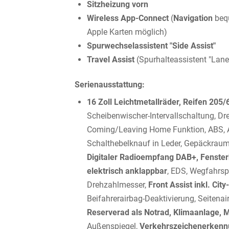
Sitzheizung vorn
Wireless App-Connect
(
Navigation
beq
Apple Karten möglich)
Spurwechselassistent "Side Assist"
Travel Assist
(Spurhalteassistent "Lane
Serienausstattung:
16 Zoll Leichtmetallräder, Reifen 205
Scheibenwischer-Intervallschaltung, Dre
Coming/Leaving Home Funktion, ABS, A
Schalthebelknauf in Leder, Gepäckrau
Digitaler Radioempfang DAB+, Fenster
elektrisch anklappbar
, EDS, Wegfahrsp
Drehzahlmesser,
Front Assist inkl. Ci
Beifahrerairbag-Deaktivierung, Seitenai
Reserverad als Notrad, Klimaanlage, M
Außenspiegel,
Verkehrszeichenerkennun