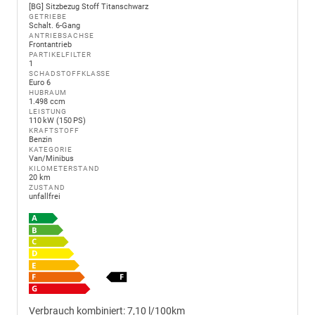
[BG] Sitzbezug Stoff Titanschwarz
GETRIEBE
Schalt. 6-Gang
ANTRIEBSACHSE
Frontantrieb
PARTIKELFILTER
1
SCHADSTOFFKLASSE
Euro 6
HUBRAUM
1.498 ccm
LEISTUNG
110 kW (150 PS)
KRAFTSTOFF
Benzin
KATEGORIE
Van/Minibus
KILOMETERSTAND
20 km
ZUSTAND
unfallfrei
Verbrauch kombiniert:
7,10 l/100km