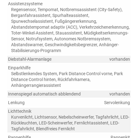
Assistenzsysteme
Regensensor, Tempomat, Notbremsassistent (City-Safety),
Berganfahrassistent, Spurhalteassistent,
Spurwechselassistent, Fußgängererkennung,
Abstandstempomat adaptiv (ACC), Verkehrzeichenerkennung,
Toter-Winkel-Assistent, Stauassistent, Müdigkeitserkennungs-
Sensor, Notrufsystem, Autonomes Notbremssystem,
Abstandswarner, Geschwindigkeitsbegrenzer, Anhänger-
Stabilisierungs-Programm
Diebstahl-Alarmanlage
vorhanden
Einparkhilfe
Selbstlenkendes System, Park Distance Control vorne, Park
Distance Control hinten, Rückfahrkamera,
Anhängerrangierassistent
Innenspiegel automatisch abblendend
vorhanden
Lenkung
Servolenkung
Lichttechnik
Kurvenlicht, Lichtsensor, Nebelscheinwerfer, Tagfahrlicht, LED-
Rückleuchten, LED-Scheinwerfer, Fernlichtassistent, LED-
Tagfahrlicht, Blendfreies Fernlicht
Pannenhilfe
Pannenkit