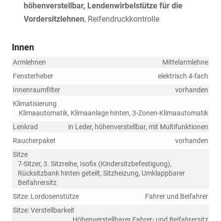
höhenverstellbar, Lendenwirbelstütze für die
Vordersitzlehnen
, Reifendruckkontrolle
Innen
Armlehnen
Mittelarmlehne
Fensterheber
elektrisch 4-fach
Innenraumfilter
vorhanden
Klimatisierung
Klimaautomatik, Klimaanlage hinten, 3-Zonen-Klimaautomatik
Lenkrad
in Leder, höhenverstellbar, mit Multifunktionen
Raucherpaket
vorhanden
Sitze
7-Sitzer, 3. Sitzreihe, Isofix (Kindersitzbefestigung),
Rücksitzbank hinten geteilt, Sitzheizung, Umklappbarer
Beifahrersitz
Sitze: Lordosenstütze
Fahrer und Beifahrer
Sitze: Verstellbarkeit
Höhenverstellbarer Fahrer- und Beifahrersitz