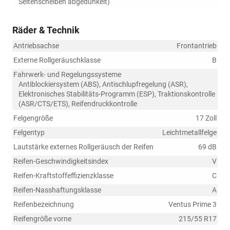
Seitenscheiben abgedunkelt)
Räder & Technik
Antriebsachse
Frontantrieb
Externe Rollgeräuschklasse
B
Fahrwerk- und Regelungssysteme
Antiblockiersystem (ABS), Antischlupfregelung (ASR),
Elektronisches Stabilitäts-Programm (ESP), Traktionskontrolle
(ASR/CTS/ETS), Reifendruckkontrolle
Felgengröße
17 Zoll
Felgentyp
Leichtmetallfelge
Lautstärke externes Rollgeräusch der Reifen
69 dB
Reifen-Geschwindigkeitsindex
V
Reifen-Kraftstoffeffizienzklasse
C
Reifen-Nasshaftungsklasse
A
Reifenbezeichnung
Ventus Prime 3
Reifengröße vorne
215/55 R17