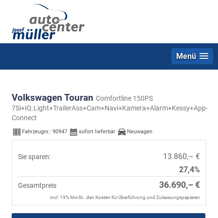
Menü
Volkswagen Touran
Comfortline 150PS
7Si+IQ.Light+TrailerAss+Cam+Navi+Kamera+Alarm+Kessy+App-
Connect
Fahrzeugnr.:
90947
sofort lieferbar
Neuwagen
13.860,– €
Sie sparen:
27,4%
36.690,– €
Gesamtpreis
incl. 19% MwSt., den Kosten für Überführung und Zulassungspapieren