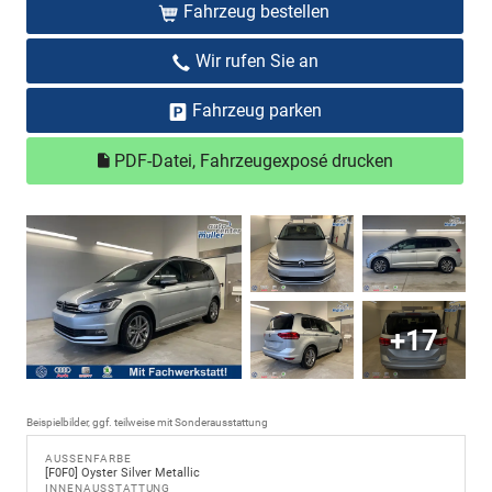
Fahrzeug bestellen
Wir rufen Sie an
Fahrzeug parken
PDF-Datei, Fahrzeugexposé drucken
+17
Beispielbilder, ggf. teilweise mit Sonderausstattung
AUSSENFARBE
[F0F0] Oyster Silver Metallic
INNENAUSSTATTUNG