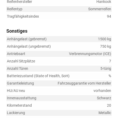
Reifenhersteller
Hankook
Reifentyp
Sommerreifen
Tragfähigkeitsindex
94
Sonstiges
Anhängelast (gebremst)
1500 kg
Anhängelast (ungebremst)
750 kg
Antriebsart
Verbrennungsmotor (ICE)
Anzahl Sitzplätze
7
Anzahl Türen
5-türig
Batteriezustand (State of Health, SoH)
%
Garantieleistung
Fahrzeuggarantie vom Hersteller
HU/AU neu
vorhanden
Innenausstattung
Schwarz
Kilometerstand
20
Lackierung
Metallic