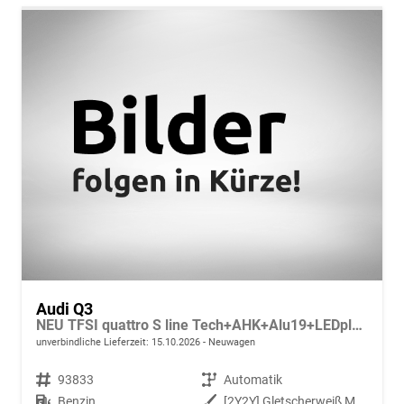
Audi Q3
NEU TFSI quattro S line Tech+AHK+Alu19+LEDplus+KlimaPlus+ExtSchwarz
unverbindliche Lieferzeit:
15.10.2026
Neuwagen
Fahrzeugnr.
93833
Getriebe
Automatik
Kraftstoff
Benzin
Außenfarbe
[2Y2Y] Gletscherweiß Metallic