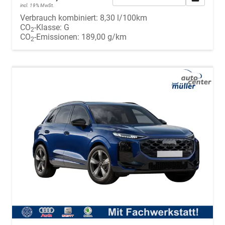
incl. 19% MwSt.
Verbrauch kombiniert:
8,30 l/100km
CO
-Klasse:
G
2
CO
-Emissionen:
189,00 g/km
2