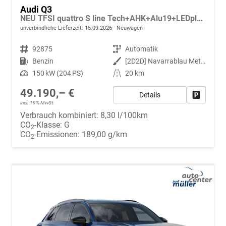
Audi Q3
NEU TFSI quattro S line Tech+AHK+Alu19+LEDplus+KlimaPlus+ExtSchwarz
unverbindliche Lieferzeit:
15.09.2026
Neuwagen
Fahrzeugnr.
92875
Getriebe
Automatik
Kraftstoff
Benzin
Außenfarbe
[2D2D] Navarrablau Metallic
Leistung
150 kW (204 PS)
Kilometerstand
20 km
49.190,– €
Details
Fahrzeug
incl. 19% MwSt.
Verbrauch kombiniert:
8,30 l/100km
CO
-Klasse:
G
2
CO
-Emissionen:
189,00 g/km
2