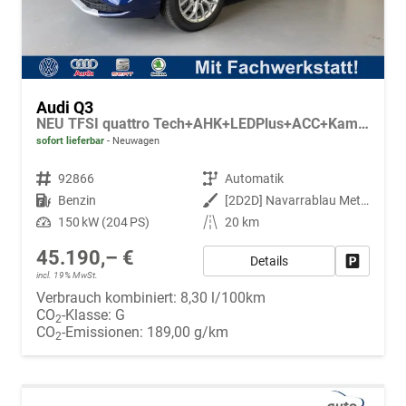
Audi Q3
NEU TFSI quattro Tech+AHK+LEDPlus+ACC+Kamera+Alu18+Volllack
sofort lieferbar
Neuwagen
Fahrzeugnr.
92866
Getriebe
Automatik
Kraftstoff
Benzin
Außenfarbe
[2D2D] Navarrablau Metallic
Leistung
150 kW (204 PS)
Kilometerstand
20 km
45.190,– €
Details
Fahrzeug
incl. 19% MwSt.
Verbrauch kombiniert:
8,30 l/100km
CO
-Klasse:
G
2
CO
-Emissionen:
189,00 g/km
2