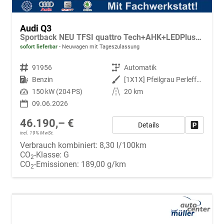
Audi Q3
Sportback NEU TFSI quattro Tech+AHK+LEDPlus+ACC+Kamera+Alu18+Volllack
sofort lieferbar
Neuwagen mit Tageszulassung
Fahrzeugnr.
91956
Getriebe
Automatik
Kraftstoff
Benzin
Außenfarbe
[1X1X] Pfeilgrau Perleffekt
Leistung
150 kW (204 PS)
Kilometerstand
20 km
09.06.2026
46.190,– €
Details
Fahrzeug
incl. 19% MwSt.
Verbrauch kombiniert:
8,30 l/100km
CO
-Klasse:
G
2
CO
-Emissionen:
189,00 g/km
2