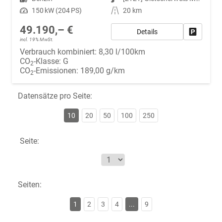
Leistung
150 kW (204 PS)
Kilometerstand
20 km
49.190,– €
Details
Fahrzeug
incl. 19% MwSt.
Verbrauch kombiniert:
8,30 l/100km
CO
-Klasse:
G
2
CO
-Emissionen:
189,00 g/km
2
Datensätze pro Seite:
10
20
50
100
250
Seite:
Seiten:
1
2
3
4
...
9