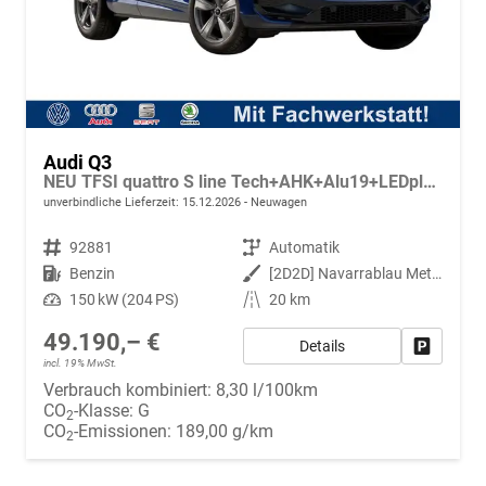
Audi Q3
NEU TFSI quattro S line Tech+AHK+Alu19+LEDplus+KlimaPlus+ExtSchwarz
unverbindliche Lieferzeit:
15.12.2026
Neuwagen
Fahrzeugnr.
92881
Getriebe
Automatik
Kraftstoff
Benzin
Außenfarbe
[2D2D] Navarrablau Metallic
Leistung
150 kW (204 PS)
Kilometerstand
20 km
49.190,– €
Details
Fahrzeug
incl. 19% MwSt.
Verbrauch kombiniert:
8,30 l/100km
CO
-Klasse:
G
2
CO
-Emissionen:
189,00 g/km
2