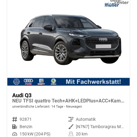
Audi Q3
NEU TFSI quattro Tech+AHK+LEDPlus+ACC+Kamera+Alu18+Volllack
unverbindliche Lieferzeit:
14 Tage
Neuwagen
Fahrzeugnr.
92871
Getriebe
Automatik
Kraftstoff
Benzin
Außenfarbe
[N7N7] Tamboragrau Metallic
Leistung
150 kW (204 PS)
Kilometerstand
20 km