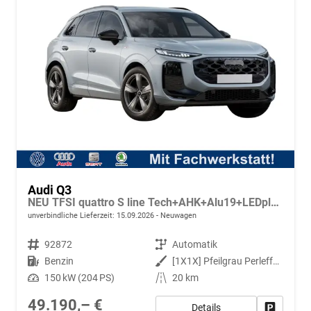
Audi Q3
NEU TFSI quattro S line Tech+AHK+Alu19+LEDplus+KlimaPlus+ExtSchwarz
unverbindliche Lieferzeit:
15.09.2026
Neuwagen
Fahrzeugnr.
92872
Getriebe
Automatik
Kraftstoff
Benzin
Außenfarbe
[1X1X] Pfeilgrau Perleffekt
Leistung
150 kW (204 PS)
Kilometerstand
20 km
49.190,– €
Details
Fahrzeug