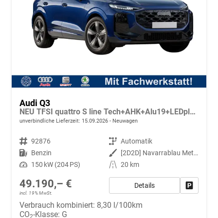
Audi Q3
NEU TFSI quattro S line Tech+AHK+Alu19+LEDplus+KlimaPlus+ExtSchwarz
unverbindliche Lieferzeit:
15.09.2026
Neuwagen
Fahrzeugnr.
92876
Getriebe
Automatik
Kraftstoff
Benzin
Außenfarbe
[2D2D] Navarrablau Metallic
Leistung
150 kW (204 PS)
Kilometerstand
20 km
49.190,– €
Details
Fahrzeug
incl. 19% MwSt.
Verbrauch kombiniert:
8,30 l/100km
CO
-Klasse:
G
2