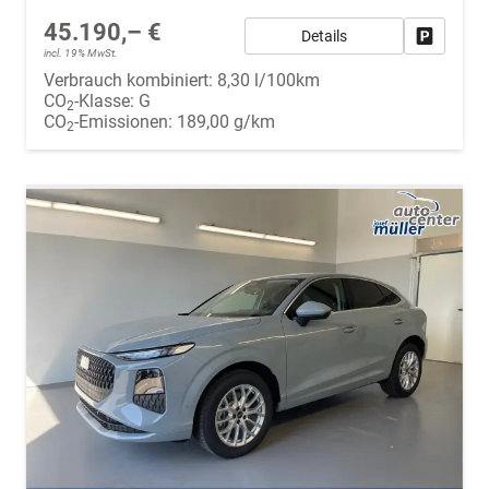
45.190,– €
Details
Fahrzeug
incl. 19% MwSt.
Verbrauch kombiniert:
8,30 l/100km
CO
-Klasse:
G
2
CO
-Emissionen:
189,00 g/km
2