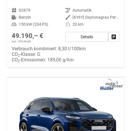
Fahrzeugnr.
92879
Getriebe
Automatik
Kraftstoff
Benzin
Außenfarbe
[6Y6Y] Daytonagrau Perleffekt
Leistung
150 kW (204 PS)
Kilometerstand
20 km
49.190,– €
Details
Fahrzeug
incl. 19% MwSt.
Verbrauch kombiniert:
8,30 l/100km
CO
-Klasse:
G
2
CO
-Emissionen:
189,00 g/km
2