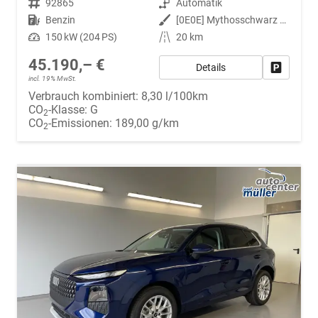
Fahrzeugnr.
92865
Getriebe
Automatik
Kraftstoff
Benzin
Außenfarbe
[0E0E] Mythosschwarz Metallic
Leistung
150 kW (204 PS)
Kilometerstand
20 km
45.190,– €
Details
Fahrzeug
incl. 19% MwSt.
Verbrauch kombiniert:
8,30 l/100km
CO
-Klasse:
G
2
CO
-Emissionen:
189,00 g/km
2